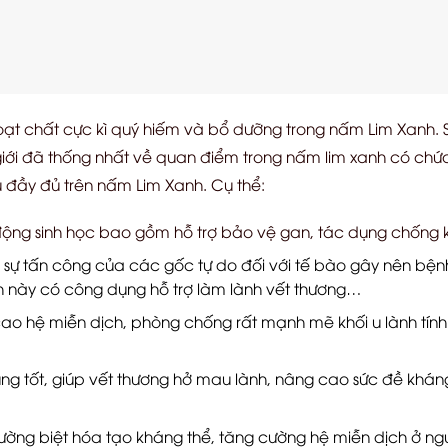
ạt chất cực kì quý hiếm và bổ dưỡng trong nấm Lim Xanh. S
giới đã thống nhất về quan điểm trong nấm lim xanh có chứa
ụ đầy đủ trên nấm Lim Xanh. Cụ thể:
động sinh học bao gồm hỗ trợ bảo vệ gan, tác dụng chống k
sự tấn công của các gốc tự do đối với tế bào gây nên bệnh 
h này có công dụng hỗ trợ làm lành vết thương…
cao hệ miễn dịch, phòng chống rất mạnh mẽ khối u lành tính 
ng tốt, giúp vết thương hở mau lành, nâng cao sức đề khán
ường biệt hóa tạo kháng thể, tăng cường hệ miễn dịch ở ngư