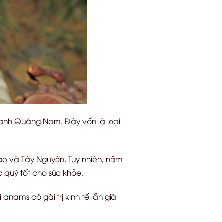
anh Quảng Nam. Đây vốn là loại
ào và Tây Nguyên. Tuy nhiên, nấm
c quý tốt cho sức khỏe.
nams có gái trị kinh tế lẫn giá