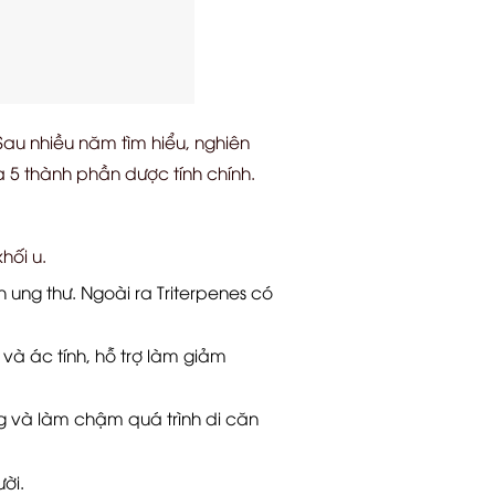
au nhiều năm tìm hiểu, nghiên
 5 thành phần dược tính chính.
hối u.
ung thư. Ngoài ra Triterpenes có
và ác tính, hỗ trợ làm giảm
g và làm chậm quá trình di căn
ời.