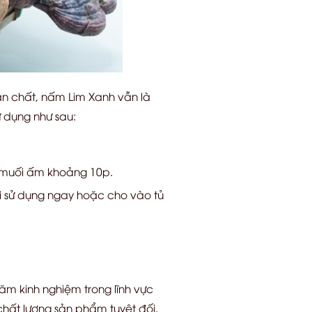
bản chất, nấm Lim Xanh vẫn là
 dụng như sau:
c muối ấm khoảng 10p.
ội sử dụng ngay hoặc cho vào tủ
năm kinh nghiệm trong lĩnh vực
ất lượng sản phẩm tuyệt đối.