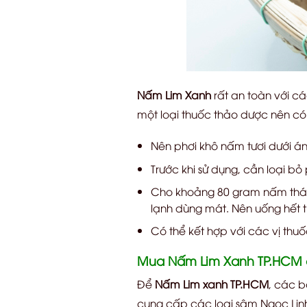
Nấm Lim Xanh
rất an toàn với cá
một loại thuốc thảo dược nên có
Nên phơi khô nấm tươi dưới án
Trước khi sử dụng, cần loại 
Cho khoảng 80 gram nấm thái n
lạnh dùng mát. Nên uống hết 
Có thể kết hợp với các vị thu
Mua Nấm Lim Xanh TP.HCM ở
Để
Nấm Lim xanh TP.HCM
, các b
cung cấp các loại sâm Ngọc Lin