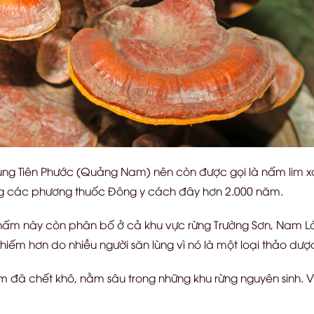
ùng Tiên Phước (Quảng Nam) nên còn được gọi là nấm lim x
g các phương thuốc Đông y cách đây hơn 2.000 năm.
i nấm này còn phân bố ở cả khu vực rừng Trường Sơn, Nam L
hiếm hơn do nhiều người săn lùng vì nó là một loại thảo dượ
đã chết khô, nằm sâu trong những khu rừng nguyên sinh. Vì a