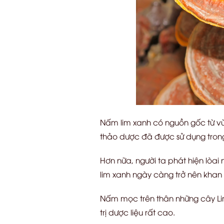
Nấm lim xanh có nguồn gốc từ v
thảo dược đã được sử dụng tron
Hơn nữa, người ta phát hiện lòa
lim xanh ngày càng trở nên khan 
Nấm mọc trên thân những cây Lim 
trị dược liệu rất cao.