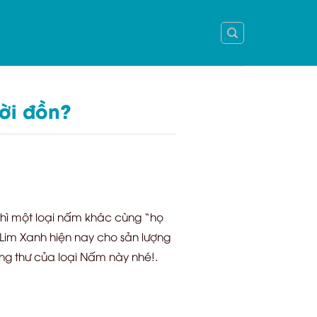
ời đồn?
, thì một loại nấm khác cùng “họ
im Xanh hiện nay cho sản lượng
ung thư của loại Nấm này nhé!.