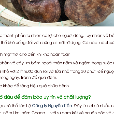
c thành phần tự nhiên có lợi cho người dùng. Tuy nhiên về 
 thể khó uống đối với những ai mới sử dụng. Có các cách sử
h mặt trời cho đến khi khô hoàn toàn
bỏ phần vỏ cây lim bám ngoài thân nấm và ngâm trong nướ
hỏ với 2 lít nước đun sôi với lửa nhỏ trong 30 phút. Để ngu
trong ngày, tránh để qua đêm.
ốc khác để tăng hiệu quả chữa bệnh.
 đâu để đảm bảo uy tín và chất lượng?
ạn có thể liên hệ
Công ty Nguyễn Trần
. Đây là nơi có nhiều 
h, nấm Lim, nấm Chaga,…với sự cam kết về nguồn gốc và ch