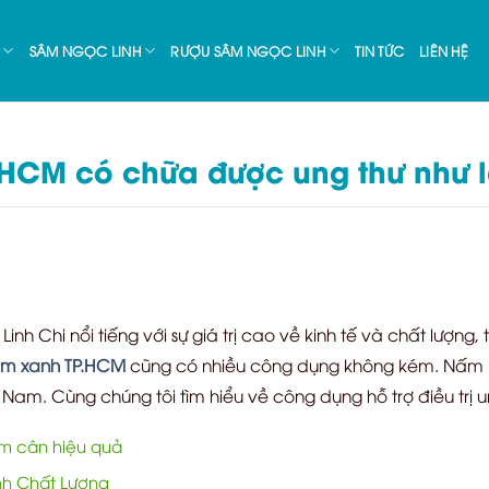
SÂM NGỌC LINH
RƯỢU SÂM NGỌC LINH
TIN TỨC
LIÊN HỆ
HCM có chữa được ung thư như l
nh Chi nổi tiếng với sự giá trị cao về kinh tế và chất lượng
m xanh TP.HCM
cũng có nhiều công dụng không kém. Nấm L
 Nam. Cùng chúng tôi tìm hiểu về công dụng hỗ trợ điều trị 
ảm cân hiệu quả
h Chất Lượng