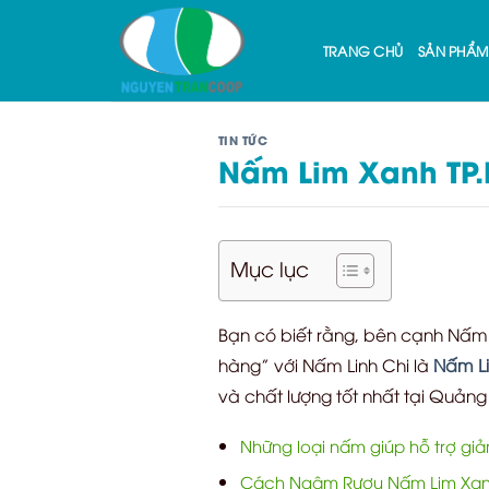
Skip
to
TRANG CHỦ
SẢN PHẨM
content
TIN TỨC
Nấm Lim Xanh TP.
Mục lục
Bạn có biết rằng, bên cạnh Nấm Li
hàng” với Nấm Linh Chi là
Nấm Li
và chất lượng tốt nhất tại Quảng
Những loại nấm giúp hỗ trợ gi
Cách Ngâm Rượu Nấm Lim Xan