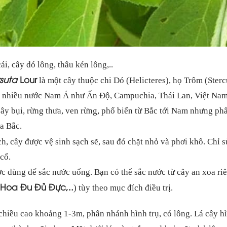
ái, cây dó lông, thâu kén lông,..
rsuta
Lour
là một cây thuộc chi Dó (Helicteres), họ Trôm (Sterc
nhiều nước Nam Á như Ấn Độ, Campuchia, Thái Lan, Việt Nam, 
ây bụi, rừng thưa, ven rừng, phổ biến từ Bắc tới Nam nhưng ph
a Bắc.
h, cây được vệ sinh sạch sẽ, sau đó chặt nhỏ và phơi khô. Chỉ s
cổ.
c dùng để sắc nước uống. Bạn có thể sắc nước từ cây an xoa riê
Hoa Đu Đủ Đực
,..
) tùy theo mục đích điều trị.
chiều cao khoảng 1-3m, phân nhánh hình trụ, có lông. Lá cây h