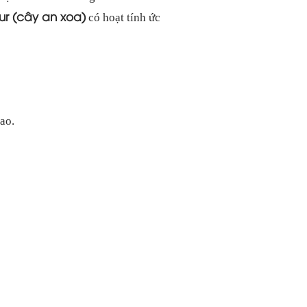
ur (cây an xoa)
có hoạt tính ức
ao.