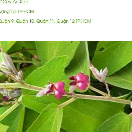
ừ Cây An Xoa
ượng Tại TP-HCM
 Quận 9. Quận 10, Quận 11, Quận 12 TP.HCM