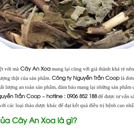
Cây An Xoa
ệt vời mà
mang lại cùng với giá thành khá rẻ nên
Công ty Nguyễn Trần Coop
lượng thật của sản phẩm.
là đơn
ất lượng an toàn sản phẩm, đảm bảo mang lại những sản phẩm c
uyễn Trần Coop – hotline : 0906 852 188
để được tư vấn s
ới các loại thảo dược khác để đạt kết quả điều trị bệnh cao nhấ
a Cây An Xoa là gì?