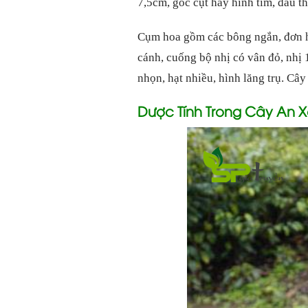
7,5cm, gốc cụt hay hình tim, đầu t
Cụm hoa gồm các bông ngắn, đơn ha
cánh, cuống bộ nhị có vân đỏ, nhị 
nhọn, hạt nhiều, hình lăng trụ. Cây
Dược Tính Trong Cây An 