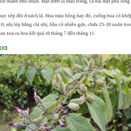
hon thành mũi nhọn. Mặt dưới lá màu trắng, cả hai mặt phủ lông 
y xếp đôi ở nách lá. Hoa màu hồng hay đỏ, cuống hoa có khớp 
10, nhị lép bằng chỉ nhị, bầu có nhiều gợn, chứa 25-30 noãn tro
 an xoa ra hoa kết quả từ tháng 7 đến tháng 11.
Xoa