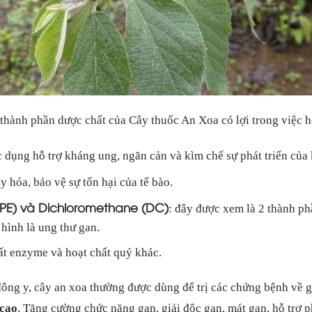
hành phần dược chất của Cây thuốc An Xoa có lợi trong việc hỗ
c dụng hỗ trợ kháng ung, ngăn cản và kìm chế sự phát triển của 
 hóa, bảo vệ sự tổn hại của tế bào.
(PE) và Dichloromethane (DC)
: đây được xem là 2 thành ph
 hình là ung thư gan.
ất enzyme và hoạt chất quý khác.
ông y, cây an xoa thường được dùng để trị các chứng bệnh về
 cao
, Tăng cường chức năng gan, giải độc gan, mát gan, hỗ trợ p