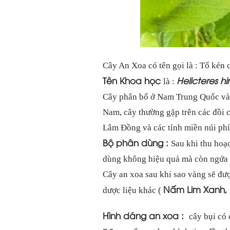
Cây An Xoa có tên gọi là : Tổ kén c
Tên Khoa học
Helicteres hi
là :
Cây phân bố ở Nam Trung Quốc và 
Nam, cây thường gặp trên các đồi c
Lâm Đồng và các tỉnh miền núi phí
Bộ phân dùng :
Sau khi thu hoạc
dùng không hiệu quả mà còn ngứa 
Cây an xoa sau khi sao vàng sẽ đượ
Nấm Lim Xanh
,
dược liệu khác (
Hình dáng an xoa :
cây bụi có 