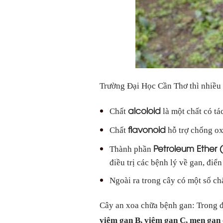
Trường Đại Học Cần Thơ thì nhiều t
alcoloid
Chất
là một chất có tá
flavonoid
Chất
hỗ trợ chống oxy
Petroleum Ether 
Thành phần
điều trị các bệnh lý về gan, điển
Ngoài ra trong cây có một số ch
Cây an xoa chữa bệnh gan: Trong đ
viêm gan B, viêm gan C, men gan