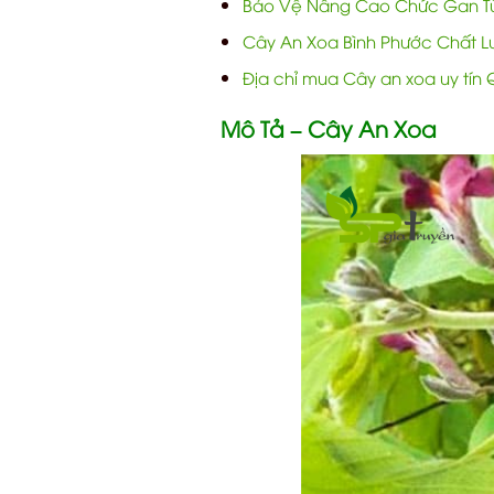
Bảo Vệ Nâng Cao Chức Gan T
Cây An Xoa Bình Phước Chất L
Địa chỉ mua Cây an xoa uy tín
Mô Tả – Cây An Xoa