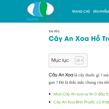
Skip
to
TRANG CHỦ
SẢN PHẨM
content
TIN TỨC
Cây An Xoa Hỗ Tr
Mục lục
Cây An Xoa
là cây thuốc gì ? mà
gan ? Đó là thắc mắc chung của nh
Mua Cây An xoa uy tín ở đâu t
Cây An Xoa Bình Phước có thậ