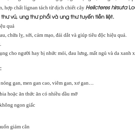
Helicteres hirsuta
Lo
n, hợp chất lignan tách từ dịch chiết cây
thư vú, ung thư phổi và ung thư tuyến tiền liệt.
iệu quả
u, chữa lỵ, sởi, cảm mạo, đái dắt và giúp tiêu độc hiệu quả.
.
dụng cho người hay bị nhức mỏi, đau lưng, mất ngủ và da xanh x
:
 nóng gan, men gan cao,
viêm gan
, xơ gan…
ia hoặc ăn thức ăn có nhiều dầu mỡ
 không ngon giấc
muốn giảm cân