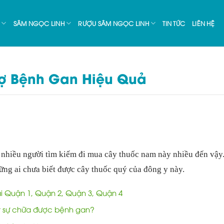
SÂM NGỌC LINH
RƯỢU SÂM NGỌC LINH
TIN TỨC
LIÊN HỆ
ợ Bệnh Gan Hiệu Quả
 nhiều người tìm kiếm đi mua cây thuốc nam này nhiều đến vậy.
ững ai chưa biết được cây thuốc quý của đông y này.
ại Quận 1, Quận 2, Quận 3, Quận 4
t sự chữa được bệnh gan?