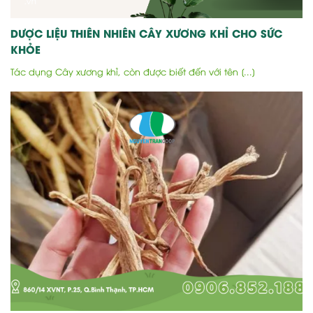
DƯỢC LIỆU THIÊN NHIÊN CÂY XƯƠNG KHỈ CHO SỨC
KHỎE
Tác dụng Cây xương khỉ, còn được biết đến với tên [...]