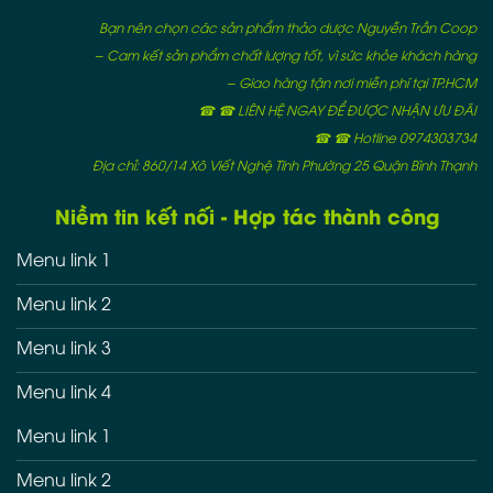
Bạn nên chọn các sản phẩm thảo dược Nguyễn Trần Coop
– Cam kết sản phẩm chất lượng tốt, vì sức khỏe khách hàng
– Giao hàng tận nơi miễn phí tại TP.HCM
☎ ☎ LIÊN HỆ NGAY ĐỂ ĐƯỢC NHẬN ƯU ĐÃI
☎ ☎ Hotline 0974303734
Địa chỉ: 860/14 Xô Viết Nghệ Tĩnh Phường 25 Quận Bình Thạnh
Niềm tin kết nối - Hợp tác thành công
Menu link 1
Menu link 2
Menu link 3
Menu link 4
Menu link 1
Menu link 2