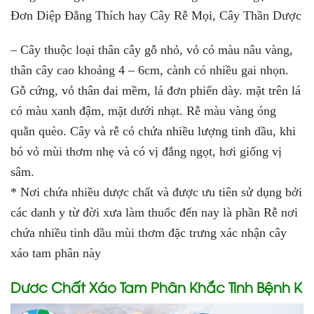
Đơn Diệp Đằng Thích hay Cây Rễ Mọi, Cây Thần Dược
– Cây
thuộc loại thân cây gỗ nhỏ, vỏ có màu nâu vàng,
thân cây cao khoảng 4 – 6cm, cành có nhiều gai nhọn.
Gỗ cứng, vỏ thân dai mềm, lá đơn phiến dày. mặt trên lá
có màu xanh đậm, mặt dưới nhạt. Rễ màu vàng óng
quằn quèo. Cây và rễ có chứa nhiều lượng tinh dầu, khi
bó vỏ mùi thơm nhẹ và có vị đắng ngọt, hơi giống vị
sâm.
* Nơi chứa nhiều dược chất và được ưu tiên sử dụng bởi
các danh y từ đời xưa làm thuốc đến nay là phần Rễ nơi
chứa nhiều tinh dầu mùi thơm đặc trưng xác nhận cây
xáo tam phân này
Dươc Chất Xáo Tam Phân Khắc Tinh Bệnh K