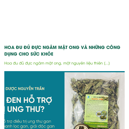
HOA ĐU ĐỦ ĐỰC NGÂM MẬT ONG VÀ NHỮNG CÔNG
DỤNG CHO SỨC KHỎE
Hoa đu đủ đực ngâm mật ong, một nguyên liệu thiên [...]