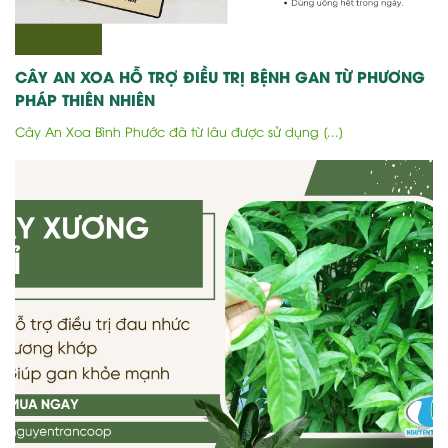
CÂY AN XOA HỖ TRỢ ĐIỀU TRỊ BỆNH GAN TỪ PHƯƠNG
PHÁP THIÊN NHIÊN
Cây An Xoa Bình Phước đã từ lâu được sử dụng [...]