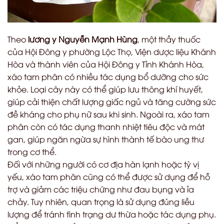
Theo
lương y Nguyễn Mạnh Hùng
, một thầy thuốc
của Hội Đông y phường Lộc Thọ, Viện dược liệu Khánh
Hòa và thành viên của Hội Đông y Tỉnh Khánh Hòa,
xáo tam phân có nhiều tác dụng bổ dưỡng cho sức
khỏe. Loại cây này có thể giúp lưu thông khí huyết,
giúp cải thiện chất lượng giấc ngủ và tăng cường sức
đề kháng cho phụ nữ sau khi sinh. Ngoài ra, xáo tam
phân còn có tác dụng thanh nhiệt tiêu độc và mát
gan, giúp ngăn ngừa sự hình thành tế bào ung thư
trong cơ thể.
Đối với những người có cơ địa hàn lạnh hoặc tỳ vị
yếu, xáo tam phân cũng có thể được sử dụng để hỗ
trợ và giảm các triệu chứng như đau bụng và ỉa
chảy. Tuy nhiên, quan trọng là sử dụng đúng liều
lượng để tránh tình trạng dư thừa hoặc tác dụng phụ.