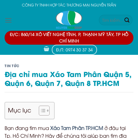
Skip
CÔNG TY TNHH HỢP TÁC THƯƠNG MẠI NGUYỄN TRẦN
to
Tìm
content
kiếm:
Đ/C: 860/14 XÔ VIẾT NGHỆ TĨNH, P, THẠNH MỸ TÂY, TP HỒ
CHÍ MINH
Đ/T: 0974 30 37 34
TIN TỨC
Địa chỉ mua Xáo Tam Phân Quận 5,
Quận 6, Quận 7, Quận 8 TP.HCM
Mục lục
Bạn đang tìm mua
Xáo Tam Phân TP.HCM
ở đâu tại
Tp. Hồ Chí Minh? Hãy để chúng tôi giúp bạn tìm địa