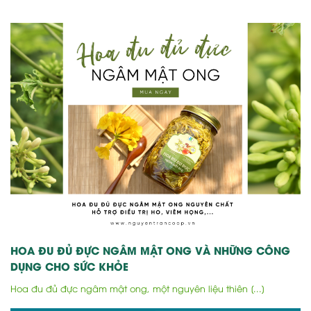
HOA ĐU ĐỦ ĐỰC NGÂM MẬT ONG VÀ NHỮNG CÔNG
DỤNG CHO SỨC KHỎE
Hoa đu đủ đực ngâm mật ong, một nguyên liệu thiên [...]