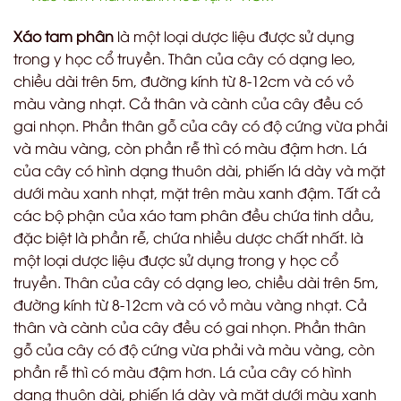
Xáo tam phân
là một loại dược liệu được sử dụng
trong y học cổ truyền. Thân của cây có dạng leo,
chiều dài trên 5m, đường kính từ 8-12cm và có vỏ
màu vàng nhạt. Cả thân và cành của cây đều có
gai nhọn. Phần thân gỗ của cây có độ cứng vừa phải
và màu vàng, còn phần rễ thì có màu đậm hơn. Lá
của cây có hình dạng thuôn dài, phiến lá dày và mặt
dưới màu xanh nhạt, mặt trên màu xanh đậm. Tất cả
các bộ phận của xáo tam phân đều chứa tinh dầu,
đặc biệt là phần rễ, chứa nhiều dược chất nhất. là
một loại dược liệu được sử dụng trong y học cổ
truyền. Thân của cây có dạng leo, chiều dài trên 5m,
đường kính từ 8-12cm và có vỏ màu vàng nhạt. Cả
thân và cành của cây đều có gai nhọn. Phần thân
gỗ của cây có độ cứng vừa phải và màu vàng, còn
phần rễ thì có màu đậm hơn. Lá của cây có hình
dạng thuôn dài, phiến lá dày và mặt dưới màu xanh