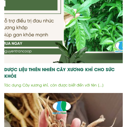
DƯỢC LIỆU THIÊN NHIÊN CÂY XƯƠNG KHỈ CHO SỨC
KHỎE
Tác dụng Cây xương khỉ, còn được biết đến với tên [...]