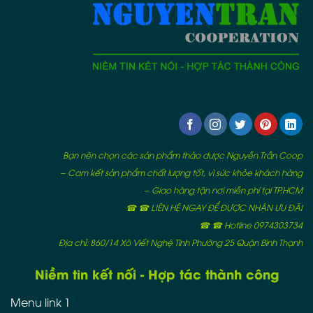
Bạn nên chọn các sản phẩm thảo dược Nguyễn Trần Coop
– Cam kết sản phẩm chất lượng tốt, vì sức khỏe khách hàng
– Giao hàng tận nơi miễn phí tại TP.HCM
☎ ☎ LIÊN HỆ NGAY ĐỂ ĐƯỢC NHẬN ƯU ĐÃI
☎ ☎ Hotline 0974303734
Địa chỉ: 860/14 Xô Viết Nghệ Tĩnh Phường 25 Quận Bình Thạnh
Niềm tin kết nối - Hợp tác thành công
Menu link 1