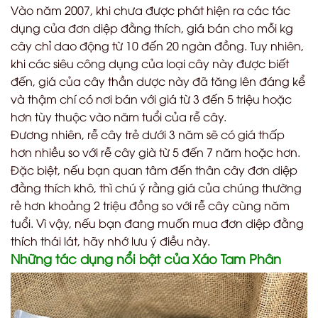
Vào năm 2007, khi chưa được phát hiện ra các tác
dụng của đơn diệp đằng thích, giá bán cho mỗi kg
cây chỉ dao động từ 10 đến 20 ngàn đồng. Tuy nhiên,
khi các siêu công dụng của loại cây này được biết
đến, giá của cây thần dược này đã tăng lên đáng kể
và thậm chí có nơi bán với giá từ 3 đến 5 triệu hoặc
hơn tùy thuộc vào năm tuổi của rễ cây.
Đương nhiên, rễ cây trẻ dưới 3 năm sẽ có giá thấp
hơn nhiều so với rễ cây già từ 5 đến 7 năm hoặc hơn.
Đặc biệt, nếu bạn quan tâm đến thân cây đơn diệp
đằng thích khô, thì chú ý rằng giá của chúng thường
rẻ hơn khoảng 2 triệu đồng so với rễ cây cùng năm
tuổi. Vì vậy, nếu bạn đang muốn mua đơn diệp đằng
thích thái lát, hãy nhớ lưu ý điều này.
Những tác dụng nổi bật của Xáo Tam Phân