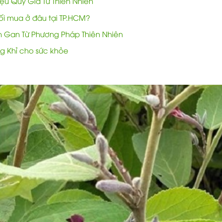
u Quý Giá Từ Thiên Nhiên
i mua ở đâu tại TP.HCM?
nh Gan Từ Phương Pháp Thiên Nhiên
ng Khỉ cho sức khỏe