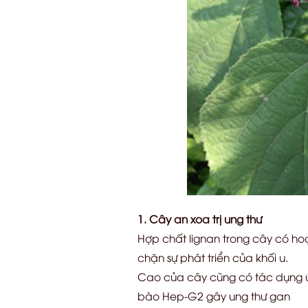
1. Cây an xoa trị ung thư
Hợp chất lignan trong cây có hoạt
chặn sự phát triển của khối u.
Cao của cây cũng có tác dụng ứ
bào Hep-G2 gây ung thư gan