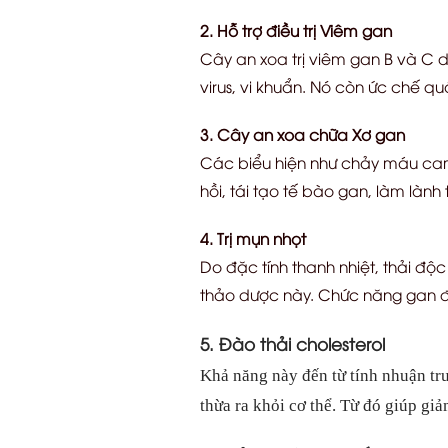
2. Hỗ trợ điều trị Viêm gan
Cây an xoa trị viêm gan B và C 
virus, vi khuẩn. Nó còn ức chế qu
3. Cây an xoa chữa Xơ gan
Các biểu hiện như chảy máu cam
hồi, tái tạo tế bào gan, làm lành 
4. Trị mụn nhọt
Do đặc tính thanh nhiệt, thải đ
thảo dược này. Chức năng gan đư
5. Đào thải cholesterol
Khả năng này đến từ tính nhuận trư
thừa ra khỏi cơ thể. Từ đó giúp gi