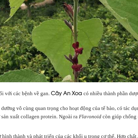
Cây An Xoa
ối với các bệnh về gan.
có nhiều thành phần dược
 dưỡng vô cùng quan trọng cho hoạt động của tế bào, có tác dụ
 sản xuất collagen protein. Ngoài ra
Flavonoid
còn giúp chống 
hình thành và phát triển của các khối u trong cơ thể. Hợp chất