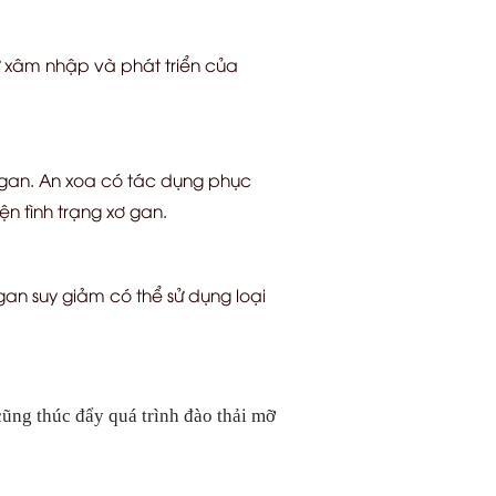
 xâm nhập và phát triển của
 gan. An xoa có tác dụng phục
ện tình trạng xơ gan.
an suy giảm có thể sử dụng loại
cũng thúc đẩy quá trình đào thải mỡ