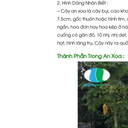
2. Hình Dáng Nhân Biết :
– Cây an xoa là cây bụi, cao kho
7,5cm, gốc thuôn hoặc hình tim,
ngắn, hoa đơn hay hoa kép ở ná
cuống có gân đỏ, 10 nhị, nhị dẹt
hạt, hình lăng trụ. Cây này ra qu
Thành Phần Trong An Xoa :