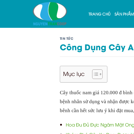
Skip
to
TRANG CHỦ
SẢN PHẨM
content
TIN TỨC
Công Dụng Cây An
Mục lục
Cây thuốc nam giá 120.000 đ bình 
bệnh nhân sử dụng và nhận được kết 
bênh cần hết sức lưu ý khi đặt mua,
Hoa Đu Đủ Đực Ngâm Mật Ong