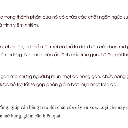
do trong thành phần của nó có chứa các chất ngăn ngừa sự
á trình viêm nhiễm.
, chán ăn, cơ thể mệt mỏi có thể là dấu hiệu của bệnh xơ
tổn thương. Nó cũng giúp ổn định cấu trúc gan. Từ đó, cải thi
ộc gan mà những người bị mụn nhọt do nóng gan, chức năng g
ợc hỗ trợ tốt sẽ góp phần giảm bớt mụn nhọt trên da.
ờng, giúp cân bằng trao đổi chất của cây an xoa. Loại cây này 
ảm mỡ bụng, giảm cân hiệu quả.