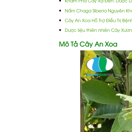
Khám Phá Cây Xạ Đen: Dược Liệ
Nấm Chaga Siberia Nguyên Khố
Cây An Xoa Hỗ Trợ Điều Trị Bệ
Dược liệu thiên nhiên Cây Xươ
Mô Tả Cây An Xoa