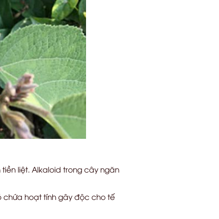
tiền liệt. Alkaloid trong cây ngăn
 chứa hoạt tính gây độc cho tế