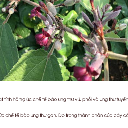
 tính hỗ trợ ức chế tế bào ung thư vú, phổi và ung thư tuyến 
c chế tế bào ung thư gan. Do trong thành phần của cây có