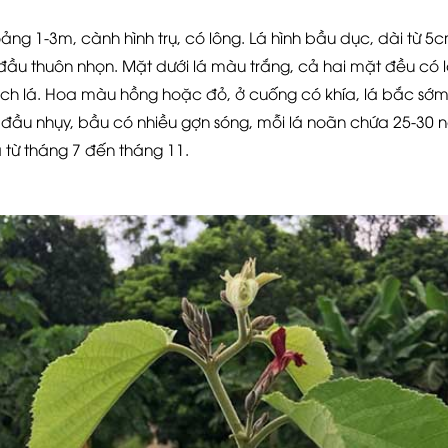
ảng 1-3m, cành hình trụ, có lông. Lá hình bầu dục, dài từ
 đầu thuôn nhọn. Mặt dưới lá màu trắng, cả hai mặt đều có
ch lá. Hoa màu hồng hoặc đỏ, ở cuống có khía, lá bắc sớm
, đầu nhụy, bầu có nhiều gợn sóng, mỗi lá noãn chứa 25-30 
ả từ tháng 7 đến tháng 11.