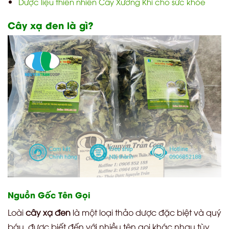
Dược liệu thiên nhiên Cây Xương Khỉ cho sức khỏe
Cây xạ đen là gì?
Nguồn Gốc Tên Gọi
Loài
cây xạ đen
là một loại thảo dược đặc biệt và quý
báu, được biết đến với nhiều tên gọi khác nhau tùy