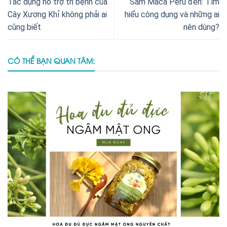
Tác dụng hỗ trợ trị bệnh của
Sâm Maca Peru đen: Tìm
Cây Xương Khỉ không phải ai
hiểu công dụng và những ai
cũng biết
nên dùng?
CÓ THỂ BẠN QUAN TÂM: