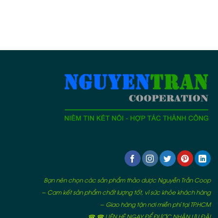
Bạn nên chọn các sản phẩm thảo dược Nguyễn Trần Coop
– Cam kết sản phẩm chất lượng tốt, vì sức khỏe khách hàng
– Giao hàng tận nơi miễn phí tại TP.HCM
☎ ☎ LIÊN HỆ NGAY ĐỂ ĐƯỢC NHẬN ƯU ĐÃI