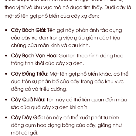
theo vị trí và khu vực mà nó được tìm thấy. Dưới đây là
một số tên gọi phổ biến của cây xạ đen:
Cây Bách Giải:
Tên gọi này phản ánh tác dụng
của cây xạ đen trong việc giúp giảm các triệu
chứng của mãn kinh và đau kinh.
Cây Bạch Vạn Hoa:
Gọi tên theo hình dáng hoa
trắng tinh khôi của cây xạ đen.
Cây Đồng Triều:
Một tên gọi phổ biến khác, có thể
dựa trên sự phân bố của cây trong các khu vực
đồng cỏ và triều cường.
Cây Quả Nâu:
Tên này có thể liên quan đến màu
sắc của quả cây xạ đen khi chín.
Cây Dây Gối:
Tên này có thể xuất phát từ hình
dáng cụm hoa dạng bông của cây, giống như
một cái gối.