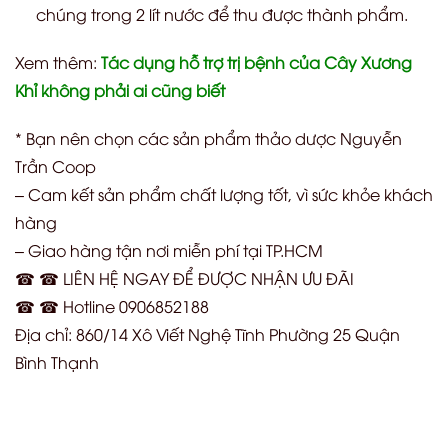
chúng trong 2 lít nước để thu được thành phẩm.
Xem thêm:
Tác dụng hỗ trợ trị bệnh của Cây Xương
Khỉ không phải ai cũng biết
* Bạn nên chọn các sản phẩm thảo dược Nguyễn
Trần Coop
– Cam kết sản phẩm chất lượng tốt, vì sức khỏe khách
hàng
– Giao hàng tận nơi miễn phí tại TP.HCM
☎ ☎ LIÊN HỆ NGAY ĐỂ ĐƯỢC NHẬN ƯU ĐÃI
☎ ☎ Hotline 0906852188
Địa chỉ: 860/14 Xô Viết Nghệ Tĩnh Phường 25 Quận
Bình Thạnh