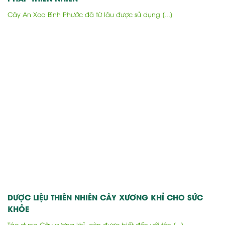
Cây An Xoa Bình Phước đã từ lâu được sử dụng [...]
DƯỢC LIỆU THIÊN NHIÊN CÂY XƯƠNG KHỈ CHO SỨC
KHỎE
Tác dụng Cây xương khỉ, còn được biết đến với tên [...]