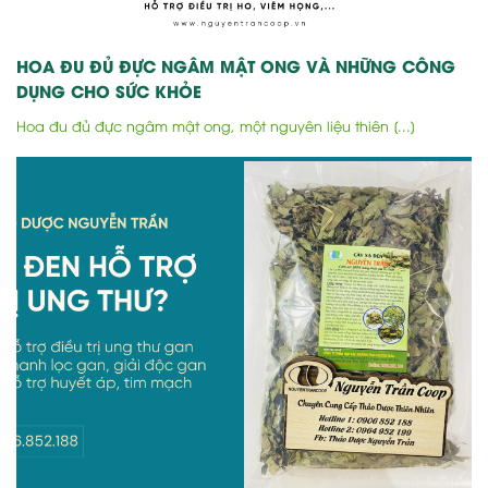
HOA ĐU ĐỦ ĐỰC NGÂM MẬT ONG VÀ NHỮNG CÔNG
DỤNG CHO SỨC KHỎE
Hoa đu đủ đực ngâm mật ong, một nguyên liệu thiên [...]