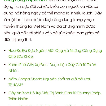
động tích cực đối với sức khỏe con người, và việc sử
dụng nó hàng ngày có thể mang lại nhiều lợi ích. Đây
là một loại thảo dược được ứng dụng trong y học
truyền thống tại Việt Nam và đã chứng minh được
hiệu quả đối với nhiều vấn đề sức khỏe, bao gồm cả
điều trị ung thư.
Hoa Đu Đủ Đực Ngâm Mật Ong Và Những Công Dụng
Cho Sức Khỏe
Khám Phá Cây Xạ Đen: Dược Liệu Quý Giá Từ Thiên
Nhiên
Nấm Chaga Siberia Nguyên Khối mua ở đâu tại
TP.HCM?
Cây An Xoa Hỗ Trợ Điều Trị Bệnh Gan Từ Phương Pháp
Thiên Nhiên