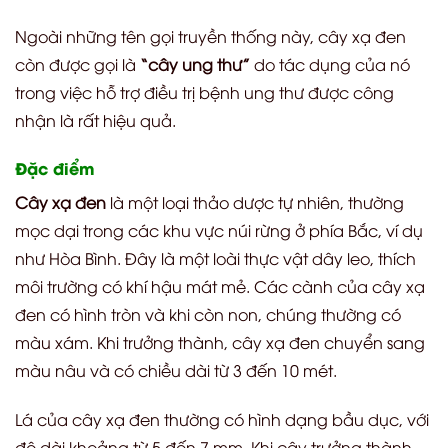
Ngoài những tên gọi truyền thống này, cây xạ đen
còn được gọi là
“cây ung thư”
do tác dụng của nó
trong việc hỗ trợ điều trị bệnh ung thư được công
nhận là rất hiệu quả.
Đặc điểm
Cây xạ đen
là một loại thảo dược tự nhiên, thường
mọc dại trong các khu vực núi rừng ở phía Bắc, ví dụ
như Hòa Bình. Đây là một loài thực vật dây leo, thích
môi trường có khí hậu mát mẻ. Các cành của cây xạ
đen có hình tròn và khi còn non, chúng thường có
màu xám. Khi trưởng thành, cây xạ đen chuyển sang
màu nâu và có chiều dài từ 3 đến 10 mét.
Lá của cây xạ đen thường có hình dạng bầu dục, với
độ dài khoảng từ 5 đến 7 mm. Khi cây trưởng thành,