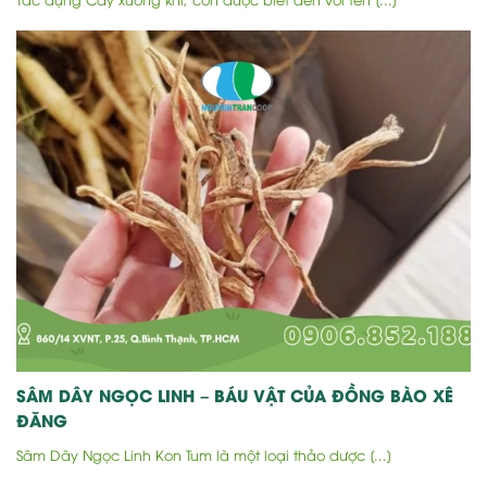
SÂM DÂY NGỌC LINH – BÁU VẬT CỦA ĐỒNG BÀO XÊ
ĐĂNG
Sâm Dây Ngọc Linh Kon Tum là một loại thảo dược [...]