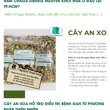
NẤM CHAGA SIBERIA NGUYÊN KHỐI MUA Ở ĐÂU TẠI
TP.HCM?
Nấm Chaga Siberia, được biết đến như một loại “siêu thực [...]
CÂY AN XOA HỖ TRỢ ĐIỀU TRỊ BỆNH GAN TỪ PHƯƠNG
PHÁP THIÊN NHIÊN