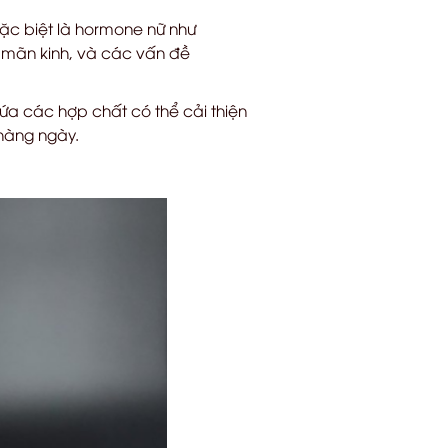
ặc biệt là hormone nữ như
, mãn kinh, và các vấn đề
a các hợp chất có thể cải thiện
 hàng ngày.