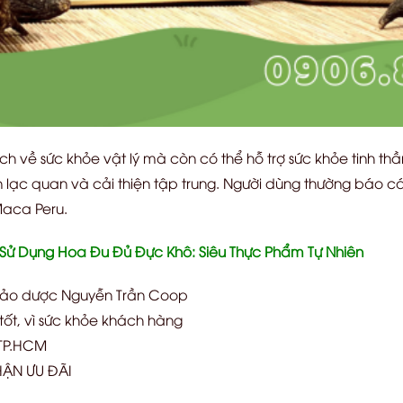
ích về sức khỏe vật lý mà còn có thể hỗ trợ sức khỏe tinh t
 lạc quan và cải thiện tập trung. Người dùng thường báo cá
Maca Peru.
ử Dụng Hoa Đu Đủ Đực Khô: Siêu Thực Phẩm Tự Nhiên
hảo dược Nguyễn Trần Coop
ốt, vì sức khỏe khách hàng
 TP.HCM
ẬN ƯU ĐÃI