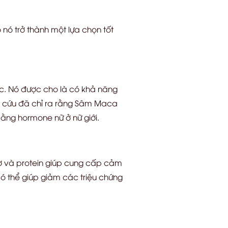
nó trở thành một lựa chọn tốt
.ục. Nó được cho là có khả năng
ên cứu đã chỉ ra rằng Sâm Maca
 bằng hormone nữ ở nữ giới.
xơ và protein giúp cung cấp cảm
ó thể giúp giảm các triệu chứng