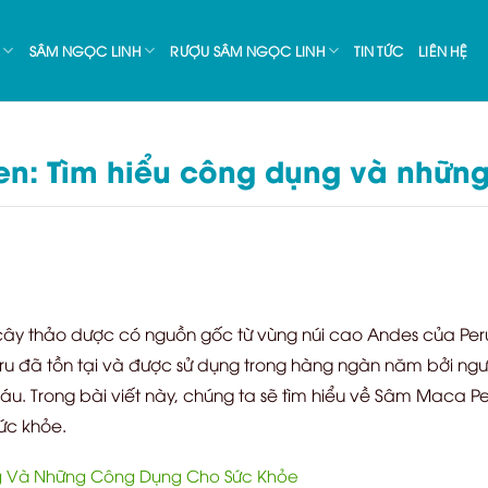
SÂM NGỌC LINH
RƯỢU SÂM NGỌC LINH
TIN TỨC
LIÊN HỆ
n: Tìm hiểu công dụng và những
cây thảo dược có nguồn gốc từ vùng núi cao Andes của Peru
u đã tồn tại và được sử dụng trong hàng ngàn năm bởi ngư
 Trong bài viết này, chúng ta sẽ tìm hiểu về Sâm Maca Pe
sức khỏe.
 Và Những Công Dụng Cho Sức Khỏe