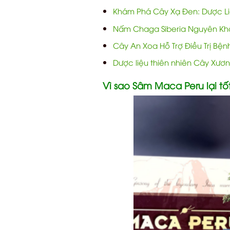
Khám Phá Cây Xạ Đen: Dược Liệ
Nấm Chaga Siberia Nguyên Khố
Cây An Xoa Hỗ Trợ Điều Trị Bệ
Dược liệu thiên nhiên Cây Xươ
Vì sao Sâm Maca Peru lại tố