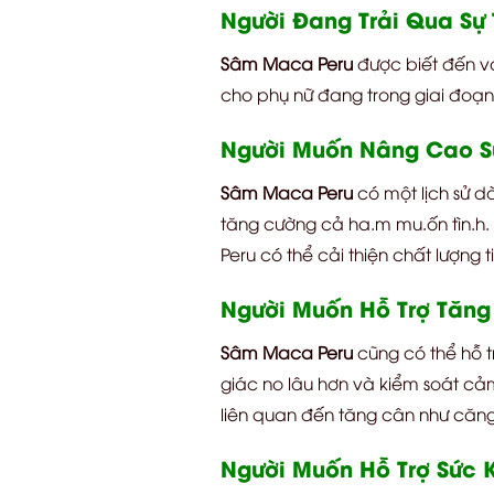
Người Đang Trải Qua Sự
Sâm Maca Peru
được biết đến vớ
cho phụ nữ đang trong giai đoạn
Người Muốn Nâng Cao S
Sâm Maca Peru
có một lịch sử dà
tăng cường cả ha.m mu.ốn tìn.h. 
Peru có thể cải thiện chất lượng 
Người Muốn Hỗ Trợ Tăn
Sâm Maca Peru
cũng có thể hỗ t
giác no lâu hơn và kiểm soát cả
liên quan đến tăng cân như căn
Người Muốn Hỗ Trợ Sức K