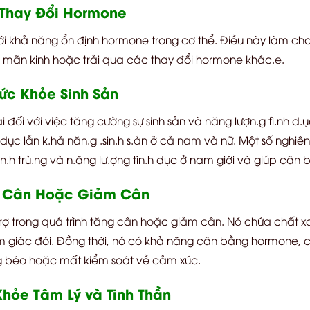
 Thay Đổi Hormone
i khả năng ổn định hormone trong cơ thể. Điều này làm cho 
 mãn kinh hoặc trải qua các thay đổi hormone khác.e.
ức Khỏe Sinh Sản
i đối với việc tăng cường sự sinh sản và năng lượn.g tì.nh d
dục lẫn k.hả năn.g .sin.h s.ản ở cả nam và nữ. Một số nghi
tin.h trù.ng và n.ăng lư.ợng tìn.h dục ở nam giới và giúp cân
g Cân Hoặc Giảm Cân
rợ trong quá trình tăng cân hoặc giảm cân. Nó chứa chất 
m giác đói. Đồng thời, nó có khả năng cân bằng hormone, c
g béo hoặc mất kiểm soát về cảm xúc.
hỏe Tâm Lý và Tinh Thần