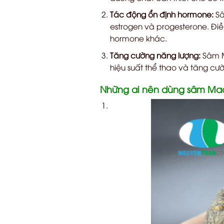
Tác động ổn định hormone:
Sâ
estrogen và progesterone. Điề
hormone khác.
Tăng cường năng lượng:
Sâm M
hiệu suất thể thao và tăng cư
Những ai nên dùng sâm Ma