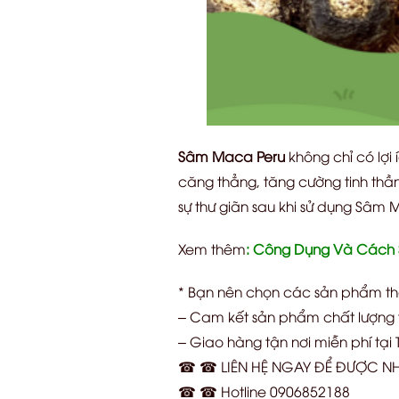
Sâm Maca Peru
không chỉ có lợi 
căng thẳng, tăng cường tinh thần
sự thư giãn sau khi sử dụng Sâm 
Xem thêm
:
Công Dụng Và Cách S
* Bạn nên chọn các sản phẩm t
– Cam kết sản phẩm chất lượng t
– Giao hàng tận nơi miễn phí tại
☎ ☎ LIÊN HỆ NGAY ĐỂ ĐƯỢC NH
☎ ☎ Hotline 0906852188