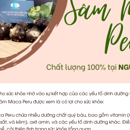
cho sức khỏe nhờ vào sự kết hợp của các yếu tố dinh dưỡng 
 Sâm Maca Peru được xem là có lợi cho sức khỏe:
Peru chứa nhiều dưỡng chất quý báu, bao gồm vitamin (nh
ắt, và kẽm), axit amin, và các yếu tố dinh dưỡng khác. Đi
ể, cải thiện tình trạng sức khỏe tổng quan.