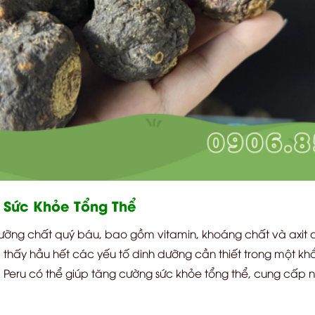
 Sức Khỏe Tổng Thể
ỡng chất quý báu, bao gồm vitamin, khoáng chất và axit a
m thấy hầu hết các yếu tố dinh dưỡng cần thiết trong một 
eru có thể giúp tăng cường sức khỏe tổng thể, cung cấp n