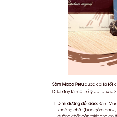
Sâm Maca Peru
được coi là tốt 
Dưới đây là một số lý do tại sao
Dinh dưỡng dồi dào:
Sâm Maca 
khoáng chất (bao gồm canxi, s
dưỡng chất cần thiết cho cơ th