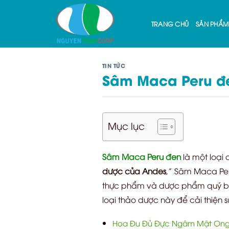
Skip
to
TRANG CHỦ
SẢN PHẨM
content
TIN TỨC
Sâm Maca Peru đe
Mục lục
Sâm Maca Peru đen
là một loại 
dược của Andes
,” Sâm Maca Per
thực phẩm và dược phẩm quý báu.
loại thảo dược này để cải thiện 
Hoa Đu Đủ Đực Ngâm Mật Ong