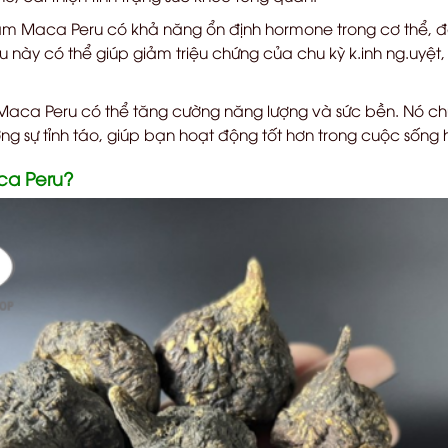
m Maca Peru có khả năng ổn định hormone trong cơ thể, đ
u này có thể giúp giảm triệu chứng của chu kỳ k.inh ng.uyệt
aca Peru có thể tăng cường năng lượng và sức bền. Nó chứ
ờng sự tỉnh táo, giúp bạn hoạt động tốt hơn trong cuộc sống
ca Peru?