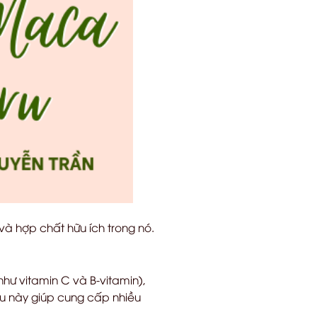
và hợp chất hữu ích trong nó.
ư vitamin C và B-vitamin),
ều này giúp cung cấp nhiều