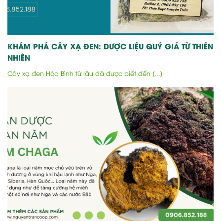
KHÁM PHÁ CÂY XẠ ĐEN: DƯỢC LIỆU QUÝ GIÁ TỪ THIÊN
NHIÊN
Cây xạ đen Hòa Bình từ lâu đã được biết đến [...]