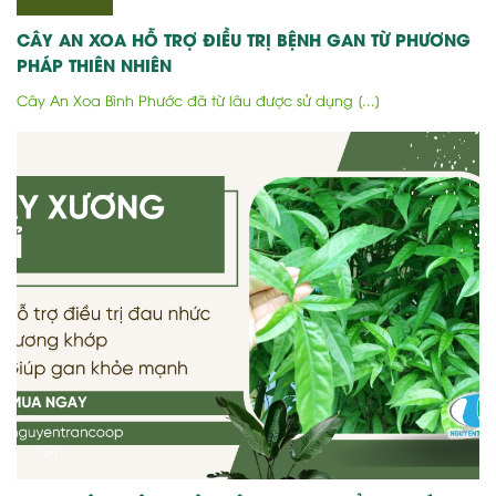
CÂY AN XOA HỖ TRỢ ĐIỀU TRỊ BỆNH GAN TỪ PHƯƠNG
PHÁP THIÊN NHIÊN
Cây An Xoa Bình Phước đã từ lâu được sử dụng [...]