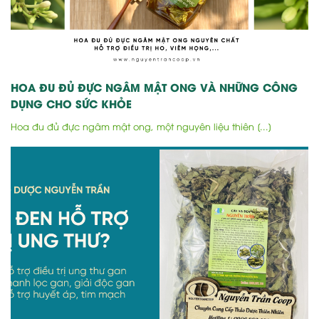
HOA ĐU ĐỦ ĐỰC NGÂM MẬT ONG VÀ NHỮNG CÔNG
DỤNG CHO SỨC KHỎE
Hoa đu đủ đực ngâm mật ong, một nguyên liệu thiên [...]