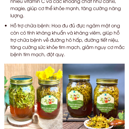
nhiều vitamin C và các khoáng chất như canxi,
magie, giúp cơ thể khỏe mạnh, tăng cường năng
lượng.
Hỗ trợ chữa bệnh: Hoa đu đủ đực ngâm mật ong
còn có tính kháng khuẩn và kháng viêm, giúp hỗ
trợ chữa bệnh về đường hô hấp, đường tiết niệu,
tăng cường sức khỏe tim mạch, giảm nguy cơ mắc
bệnh tim mạch, đột quỵ.