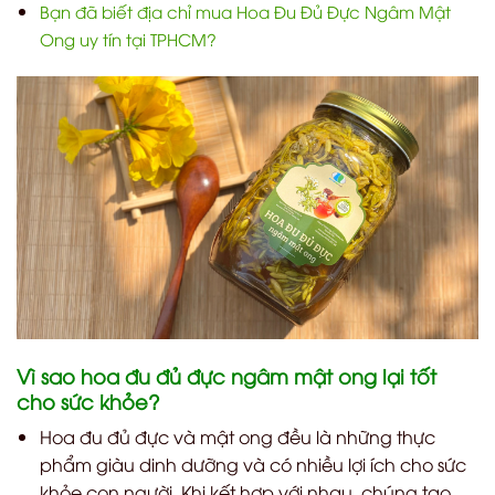
Bạn đã biết địa chỉ mua Hoa Đu Đủ Đực Ngâm Mật
Ong uy tín tại TPHCM?
Vì sao hoa đu đủ đực ngâm mật ong lại tốt
cho sức khỏe?
Hoa đu đủ đực và mật ong đều là những thực
phẩm giàu dinh dưỡng và có nhiều lợi ích cho sức
khỏe con người. Khi kết hợp với nhau, chúng tạo