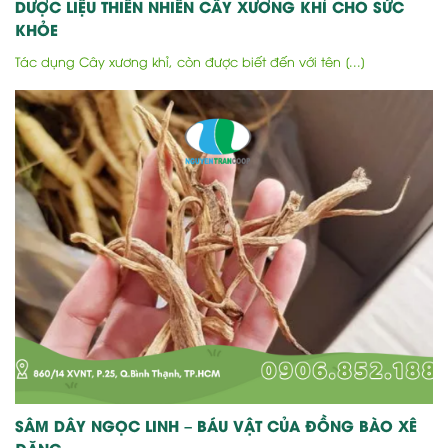
DƯỢC LIỆU THIÊN NHIÊN CÂY XƯƠNG KHỈ CHO SỨC
KHỎE
Tác dụng Cây xương khỉ, còn được biết đến với tên [...]
SÂM DÂY NGỌC LINH – BÁU VẬT CỦA ĐỒNG BÀO XÊ