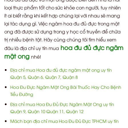
loại thực phẩm tốt cho sức khỏe con người, tuy nhiên
ít ai biết rằng khi kết hợp chúng lại với nhau sẽ mang
lại tác dụng gì. Việc ngâm hoa đu đủ đực trong mật
ong đã được sử dụng trong y học cổ truyền để chữa
trị nhiều bệnh tật. Hãy cùng chúng tôi tìm hiểu xem
hoa đu đủ đực ngâm
đâu là địa chỉ uy tín mua
mật ong
nhé!
Địa chỉ mua Hoa đu đủ đực ngâm mật ong uy tín
Quận 5, Quận 6, Quận 7, Quận 8
Hoa Đu Đực Ngâm Mật Ong Bài Thuốc Hay Cho Bệnh
Tiểu Đường
Địa chỉ mua Hoa Đu Đủ Đực Ngâm Mật Ong uy tín
Quận 9, Quận 10 Quận 11, Quận 12
Mách bạn địa chỉ mua Hoa Đu Đủ Đực TPHCM uy tín