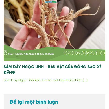
SÂM DÂY NGỌC LINH – BÁU VẬT CỦA ĐỒNG BÀO XÊ
ĐĂNG
Sâm Dây Ngọc Linh Kon Tum là một loại thảo dược [...]
Để lại một bình luận