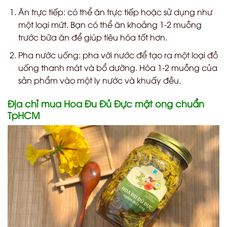
Ăn trực tiếp: có thể ăn trực tiếp hoặc sử dụng như
một loại mứt. Bạn có thể ăn khoảng 1-2 muỗng
trước bữa ăn để giúp tiêu hóa tốt hơn.
Pha nước uống: pha với nước để tạo ra một loại đồ
uống thanh mát và bổ dưỡng. Hòa 1-2 muỗng của
sản phẩm vào một ly nước và khuấy đều.
Địa chỉ mua Hoa Đu Đủ Đực mật ong chuẩn
TpHCM