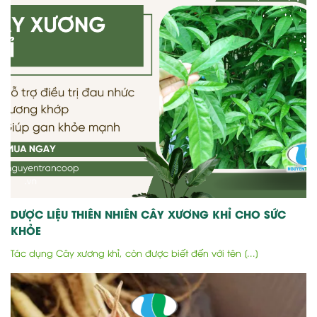
DƯỢC LIỆU THIÊN NHIÊN CÂY XƯƠNG KHỈ CHO SỨC
KHỎE
Tác dụng Cây xương khỉ, còn được biết đến với tên [...]