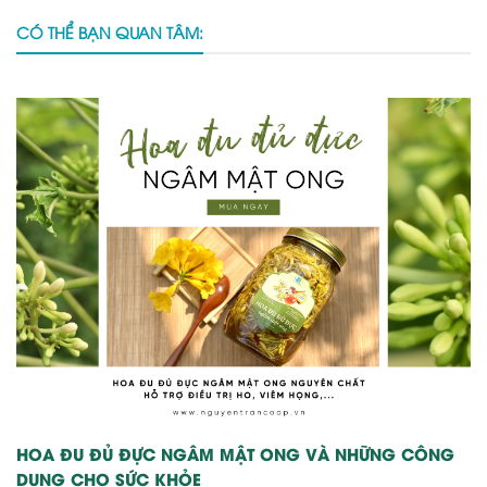
CÓ THỂ BẠN QUAN TÂM:
HOA ĐU ĐỦ ĐỰC NGÂM MẬT ONG VÀ NHỮNG CÔNG
DỤNG CHO SỨC KHỎE