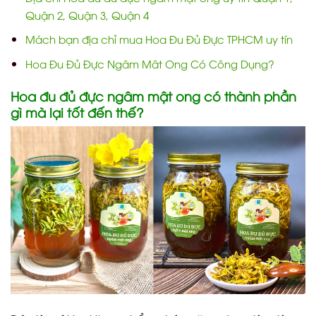
Quận 2, Quận 3, Quận 4
Mách bạn địa chỉ mua Hoa Đu Đủ Đực TPHCM uy tín
Hoa Đu Đủ Đực Ngâm Mât Ong Có Công Dụng?
Hoa đu đủ đực ngâm mật ong có thành phần
gì mà lại tốt đến thế?