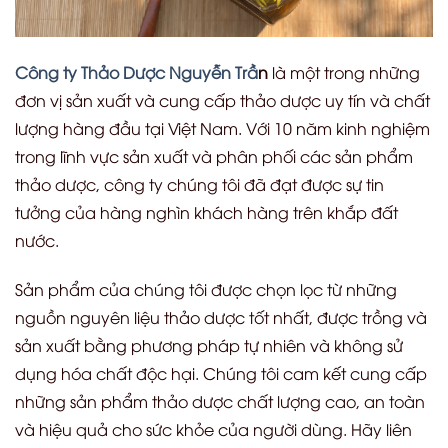
Công ty Thảo Dược Nguyễn Trầ
n
là một trong những
đơn vị sản xuất và cung cấp thảo dược uy tín và chất
lượng hàng đầu tại Việt Nam. Với 10 năm kinh nghiệm
trong lĩnh vực sản xuất và phân phối các sản phẩm
thảo dược, công ty chúng tôi đã đạt được sự tin
tưởng của hàng nghìn khách hàng trên khắp đất
nước.
Sản phẩm của chúng tôi được chọn lọc từ những
nguồn nguyên liệu thảo dược tốt nhất, được trồng và
sản xuất bằng phương pháp tự nhiên và không sử
dụng hóa chất độc hại. Chúng tôi cam kết cung cấp
những sản phẩm thảo dược chất lượng cao, an toàn
và hiệu quả cho sức khỏe của người dùng. Hãy liên