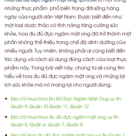
những thực phẩm phổ biến trong đời sống hàng
ngày của người dân Việt Nam. Được biết đến như
một loại dược thảo có tính năng tăng cường sức
khỏe, hoa đu đủ đực ngâm mật ong đã trở thành một
phần không thể thiếu trong chế độ dinh dưỡng của
nhiều người. Tuy nhiên, không phải ai cũng biết đến
tác dụng và cách sử dụng đúng cách của loại thực
phẩm này. Trong bài viết này, chúng ta sẽ cùng tìm
hiểu về hoa đu đủ đực ngâm mật ong và những lợi
ích sức khỏe mà nó mang lại cho người dùng.
Địa chỉ mua Hoa Đu Đủ Đực Ngâm Mật Ong uy tín
Quận 9, Quận 10 Quận 11, Quận 12
Địa chỉ mua Hoa đu đủ đực ngâm mật ong uy tín
Quận 5, Quận 6, Quận 7, Quận 8
Địa chỉ Hoa đu đủ đực ngâm mật ong uy tín Quận 1,