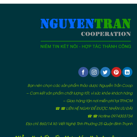
Bạn nên chọn các sản phẩm thảo dược Nguyễn Trần Coop
– Cam kết sản phẩm chất lượng tốt, vì sức khỏe khách hàng
– Giao hàng tận nơi miễn phí tại TP.HCM
☎ ☎ LIÊN HỆ NGAY ĐỂ ĐƯỢC NHẬN ƯU ĐÃI
☎ ☎ Hotline 0974303734
Địa chỉ: 860/14 Xô Viết Nghệ Tĩnh Phường 25 Quận Bình Thạnh