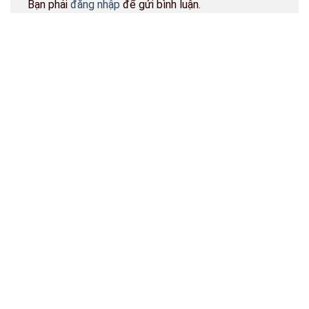
Bạn phải
đăng nhập
để gửi bình luận.
BẢN ĐỒ CỬA HÀNG