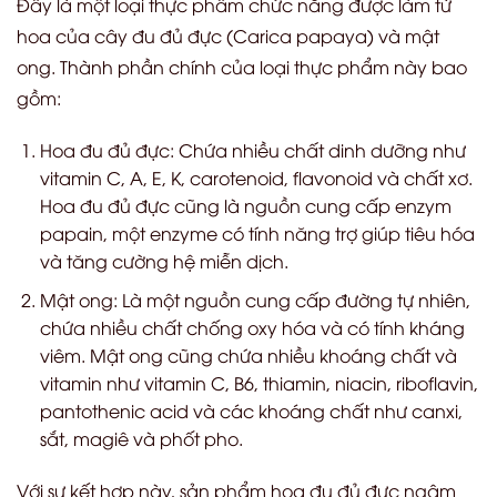
Đây là một loại thực phẩm chức năng được làm từ
hoa của cây đu đủ đực (Carica papaya) và mật
ong. Thành phần chính của loại thực phẩm này bao
gồm:
Hoa đu đủ đực: Chứa nhiều chất dinh dưỡng như
vitamin C, A, E, K, carotenoid, flavonoid và chất xơ.
Hoa đu đủ đực cũng là nguồn cung cấp enzym
papain, một enzyme có tính năng trợ giúp tiêu hóa
và tăng cường hệ miễn dịch.
Mật ong: Là một nguồn cung cấp đường tự nhiên,
chứa nhiều chất chống oxy hóa và có tính kháng
viêm. Mật ong cũng chứa nhiều khoáng chất và
vitamin như vitamin C, B6, thiamin, niacin, riboflavin,
pantothenic acid và các khoáng chất như canxi,
sắt, magiê và phốt pho.
Với sự kết hợp này, sản phẩm hoa đu đủ đực ngâm