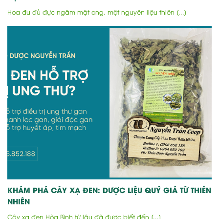
Hoa đu đủ đực ngâm mật ong, một nguyên liệu thiên [...]
KHÁM PHÁ CÂY XẠ ĐEN: DƯỢC LIỆU QUÝ GIÁ TỪ THIÊN
NHIÊN
Cây xạ đen Hòa Bình từ lâu đã được biết đến [...]