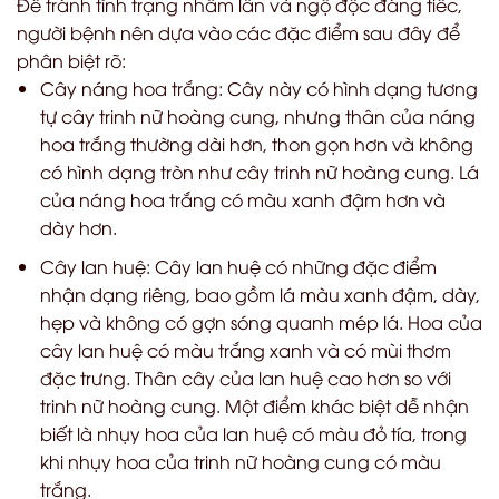
Để tránh tình trạng nhầm lẫn và ngộ độc đáng tiếc,
người bệnh nên dựa vào các đặc điểm sau đây để
phân biệt rõ:
Cây náng hoa trắng: Cây này có hình dạng tương
tự cây trinh nữ hoàng cung, nhưng thân của náng
hoa trắng thường dài hơn, thon gọn hơn và không
có hình dạng tròn như cây trinh nữ hoàng cung. Lá
của náng hoa trắng có màu xanh đậm hơn và
dày hơn.
Cây lan huệ: Cây lan huệ có những đặc điểm
nhận dạng riêng, bao gồm lá màu xanh đậm, dày,
hẹp và không có gợn sóng quanh mép lá. Hoa của
cây lan huệ có màu trắng xanh và có mùi thơm
đặc trưng. Thân cây của lan huệ cao hơn so với
trinh nữ hoàng cung. Một điểm khác biệt dễ nhận
biết là nhụy hoa của lan huệ có màu đỏ tía, trong
khi nhụy hoa của trinh nữ hoàng cung có màu
trắng.