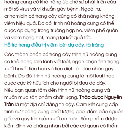
hoàng cung có khả năng ức chế sự phát triển của
một số virus và vi khuẩn gây bệnh. Ngoài ra,
crinamidin có trong cây cũng có khả năng kháng
viêm hiệu quả. Do đó, trinh nữ hoàng cung có thể
được áp dụng trong trường hợp ho, viêm phế quản
và viêm họng hạt, mang lại kết quả tốt.
Hỗ trợ trong điều trị viêm loét dạ dày, tá tràng
Các thành phần có trong cây trinh nữ hoàng cung
có khả năng làm lành vết loét, ngăn chặn tình trạng
xuất huyết tiêu hoá và tiêu diệt các tác nhân gây
bệnh. Do đó, trinh nữ hoàng cung là một loại thảo
dược cực kỳ hữu ích cho người bị đau dạ dày.
Nếu bạn quan tâm đến trinh nữ hoàng cung và
muốn mua sản phẩm chất lượng,
Thảo dược Nguyễn
Trần
là một địa chỉ đáng tin cậy. Cam kết cung cấp
trinh nữ hoàng cung chất lượng cao, đảm bảo nguồn
gốc và quy trình sản xuất an toàn. Sản phẩm được
kiểm định và chứng nhận bởi các cơ quan có thẩm