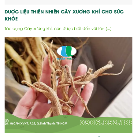
DƯỢC LIỆU THIÊN NHIÊN CÂY XƯƠNG KHỈ CHO SỨC
KHỎE
Tác dụng Cây xương khỉ, còn được biết đến với tên [...]