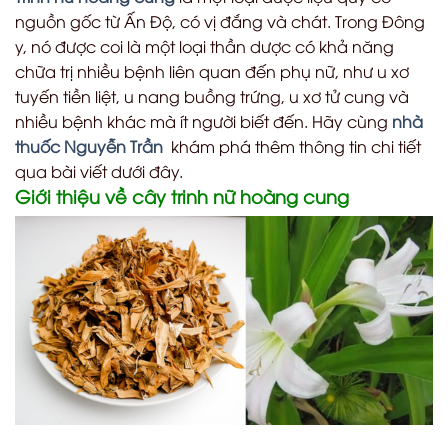
nguồn gốc từ Ấn Độ, có vị đắng và chát. Trong Đông
y, nó được coi là một loại thần dược có khả năng
chữa trị nhiều bệnh liên quan đến phụ nữ, như u xơ
tuyến tiền liệt, u nang buồng trứng, u xơ tử cung và
nhiều bệnh khác mà ít người biết đến. Hãy cùng
nhà
thuốc Nguyễn Trần
khám phá thêm thông tin chi tiết
qua bài viết dưới đây.
Giới thiệu về cây trinh nữ hoàng cung