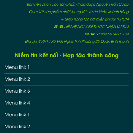
Bạn nên chọn các sản phẩm thảo dược Nguyễn Trần Coop
– Cam kết sản phẩm chất lượng tốt, vì sức khỏe khách hàng
– Giao hàng tận nơi miễn phí tại TP.HCM
☎ ☎ LIÊN HỆ NGAY ĐỂ ĐƯỢC NHẬN ƯU ĐÃI
☎ ☎ Hotline 0974303734
Địa chỉ: 860/14 Xô Viết Nghệ Tĩnh Phường 25 Quận Bình Thạnh
Niềm tin kết nối - Hợp tác thành công
Menu link 1
Menu link 2
Menu link 3
Menu link 4
Menu link 1
Menu link 2