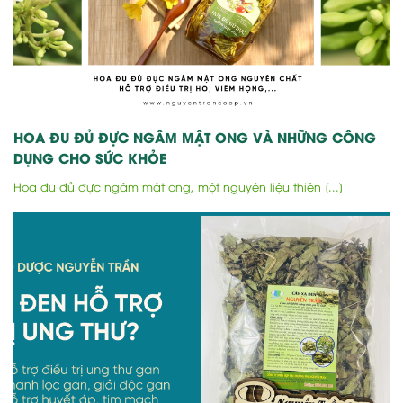
HOA ĐU ĐỦ ĐỰC NGÂM MẬT ONG VÀ NHỮNG CÔNG
DỤNG CHO SỨC KHỎE
Hoa đu đủ đực ngâm mật ong, một nguyên liệu thiên [...]