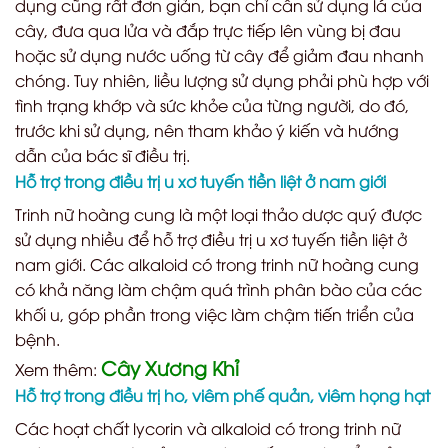
dụng cũng rất đơn giản, bạn chỉ cần sử dụng lá của
cây, đưa qua lửa và đắp trực tiếp lên vùng bị đau
hoặc sử dụng nước uống từ cây để giảm đau nhanh
chóng. Tuy nhiên, liều lượng sử dụng phải phù hợp với
tình trạng khớp và sức khỏe của từng người, do đó,
trước khi sử dụng, nên tham khảo ý kiến và hướng
dẫn của bác sĩ điều trị.
Hỗ trợ trong điều trị u xơ tuyến tiền liệt ở nam giới
Trinh nữ hoàng cung là một loại thảo dược quý được
sử dụng nhiều để hỗ trợ điều trị u xơ tuyến tiền liệt ở
nam giới. Các alkaloid có trong trinh nữ hoàng cung
có khả năng làm chậm quá trình phân bào của các
khối u, góp phần trong việc làm chậm tiến triển của
bệnh.
Cây Xương Khỉ
Xem thêm:
Hỗ trợ trong điều trị ho, viêm phế quản, viêm họng hạt
Các hoạt chất lycorin và alkaloid có trong trinh nữ