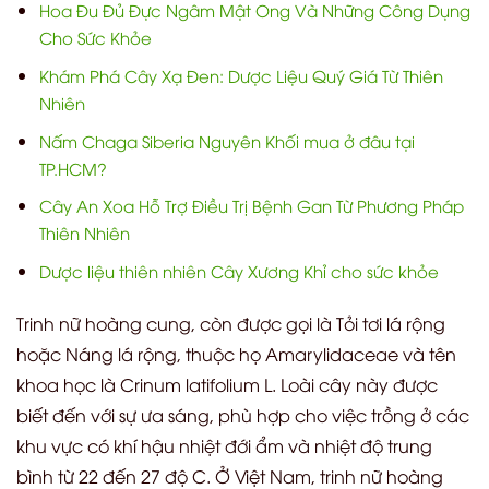
Hoa Đu Đủ Đực Ngâm Mật Ong Và Những Công Dụng
Cho Sức Khỏe
Khám Phá Cây Xạ Đen: Dược Liệu Quý Giá Từ Thiên
Nhiên
Nấm Chaga Siberia Nguyên Khối mua ở đâu tại
TP.HCM?
Cây An Xoa Hỗ Trợ Điều Trị Bệnh Gan Từ Phương Pháp
Thiên Nhiên
Dược liệu thiên nhiên Cây Xương Khỉ cho sức khỏe
Trinh nữ hoàng cung, còn được gọi là Tỏi tơi lá rộng
hoặc Náng lá rộng, thuộc họ Amarylidaceae và tên
khoa học là Crinum latifolium L. Loài cây này được
biết đến với sự ưa sáng, phù hợp cho việc trồng ở các
khu vực có khí hậu nhiệt đới ẩm và nhiệt độ trung
bình từ 22 đến 27 độ C. Ở Việt Nam, trinh nữ hoàng