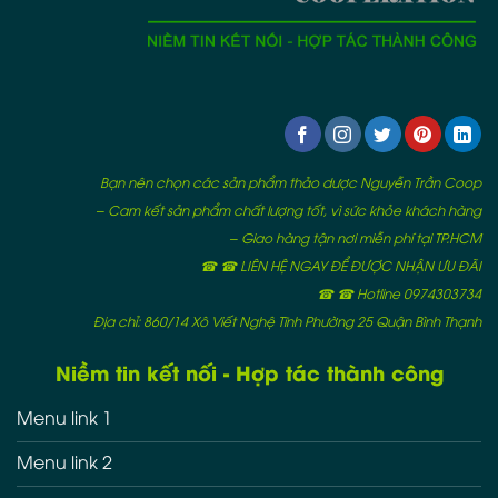
Bạn nên chọn các sản phẩm thảo dược Nguyễn Trần Coop
– Cam kết sản phẩm chất lượng tốt, vì sức khỏe khách hàng
– Giao hàng tận nơi miễn phí tại TP.HCM
☎ ☎ LIÊN HỆ NGAY ĐỂ ĐƯỢC NHẬN ƯU ĐÃI
☎ ☎ Hotline 0974303734
Địa chỉ: 860/14 Xô Viết Nghệ Tĩnh Phường 25 Quận Bình Thạnh
Niềm tin kết nối - Hợp tác thành công
Menu link 1
Menu link 2