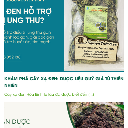
KHÁM PHÁ CÂY XẠ ĐEN: DƯỢC LIỆU QUÝ GIÁ TỪ THIÊN
NHIÊN
Cây xạ đen Hòa Bình từ lâu đã được biết đến [...]