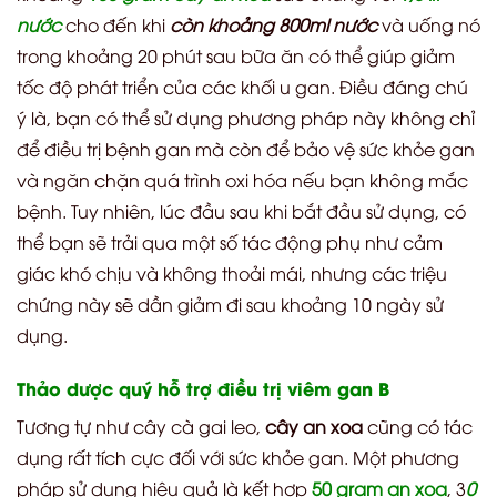
nước
cho đến khi
còn khoảng 800ml nước
và uống nó
trong khoảng 20 phút sau bữa ăn có thể giúp giảm
tốc độ phát triển của các khối u gan. Điều đáng chú
ý là, bạn có thể sử dụng phương pháp này không chỉ
để điều trị bệnh gan mà còn để bảo vệ sức khỏe gan
và ngăn chặn quá trình oxi hóa nếu bạn không mắc
bệnh. Tuy nhiên, lúc đầu sau khi bắt đầu sử dụng, có
thể bạn sẽ trải qua một số tác động phụ như cảm
giác khó chịu và không thoải mái, nhưng các triệu
chứng này sẽ dần giảm đi sau khoảng 10 ngày sử
dụng.
Thảo dược quý hỗ trợ điều trị viêm gan B
Tương tự như cây cà gai leo,
cây an xoa
cũng có tác
dụng rất tích cực đối với sức khỏe gan. Một phương
pháp sử dụng hiệu quả là kết hợp
50 gram an xoa
, 3
0