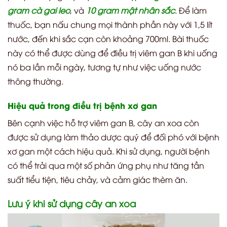
gram cà gai leo
, và
10 gram mật nhân sắc
. Để làm
thuốc, bạn nấu chung mọi thành phần này với 1,5 lít
nước, đến khi sắc cạn còn khoảng 700ml. Bài thuốc
này có thể được dùng để điều trị viêm gan B khi uống
nó ba lần mỗi ngày, tương tự như việc uống nước
thông thường.
Hiệu quả trong điều trị bệnh xơ gan
Bên cạnh việc hỗ trợ viêm gan B, cây an xoa còn
được sử dụng làm thảo dược quý để đối phó với bệnh
xơ gan một cách hiệu quả. Khi sử dụng, người bệnh
có thể trải qua một số phản ứng phụ như tăng tần
suất tiểu tiện, tiêu chảy, và cảm giác thèm ăn.
Lưu ý khi sử dụng cây an xoa