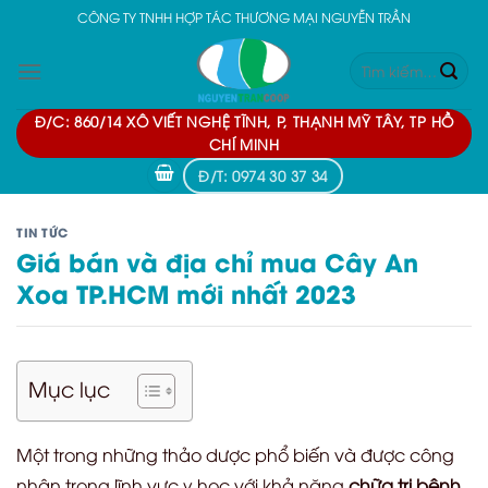
Skip
CÔNG TY TNHH HỢP TÁC THƯƠNG MẠI NGUYỄN TRẦN
to
Tìm
content
kiếm:
Đ/C: 860/14 XÔ VIẾT NGHỆ TĨNH, P, THẠNH MỸ TÂY, TP HỒ
CHÍ MINH
Đ/T: 0974 30 37 34
TIN TỨC
Giá bán và địa chỉ mua Cây An
Xoa TP.HCM mới nhất 2023
Mục lục
Một trong những thảo dược phổ biến và được công
nhận trong lĩnh vực y học với khả năng
chữa trị bệnh