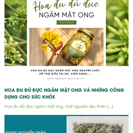
HOA ĐU ĐỦ ĐỰC NGÂM MẬT ONG VÀ NHỮNG CÔNG
DỤNG CHO SỨC KHỎE
Hoa đu đủ đực ngâm mật ong, một nguyên liệu thiên [...]