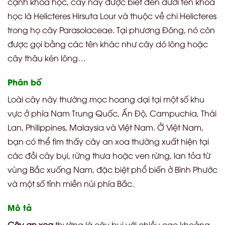
cạnh khoa học, cây này được biết đến dưới tên khoa
học là Helicteres Hirsuta Lour và thuộc về chi Helicteres
trong họ cây Parasolaceae. Tại phương Đông, nó còn
được gọi bằng các tên khác như cây dó lông hoặc
cây thâu kén lông…
Phân bố
Loài cây này thường mọc hoang dại tại một số khu
vực ở phía Nam Trung Quốc, Ấn Độ, Campuchia, Thái
Lan, Philippines, Malaysia và Việt Nam. Ở Việt Nam,
bạn có thể tìm thấy cây an xoa thường xuất hiện tại
các đồi cây bụi, rừng thưa hoặc ven rừng, lan tỏa từ
vùng Bắc xuống Nam, đặc biệt phổ biến ở Bình Phước
và một số tỉnh miền núi phía Bắc.
Mô tả
Cây an xoa
thường là cây bụi với chiều cao khoảng