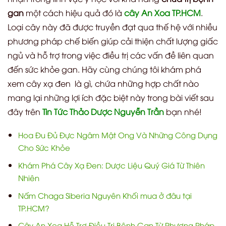
gan
một cách hiệu quả đó là
cây An Xoa TP.HCM
.
Loại cây này đã được truyền đạt qua thế hệ với nhiều
phương pháp chế biến giúp cải thiện chất lượng giấc
ngủ và hỗ trợ trong việc điều trị các vấn đề liên quan
đến sức khỏe gan. Hãy cùng chúng tôi khám phá
xem cây xạ đen là gì, chứa những hợp chất nào
mang lại những lợi ích đặc biệt này trong bài viết sau
đây trên
Tin Tức Thảo Dược Nguyễn Trần
bạn nhé!
Hoa Đu Đủ Đực Ngâm Mật Ong Và Những Công Dụng
Cho Sức Khỏe
Khám Phá Cây Xạ Đen: Dược Liệu Quý Giá Từ Thiên
Nhiên
Nấm Chaga Siberia Nguyên Khối mua ở đâu tại
TP.HCM?
Cây An Xoa Hỗ Trợ Điều Trị Bệnh Gan Từ Phương Pháp