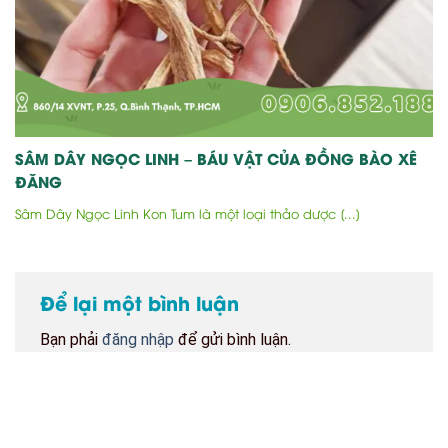
SÂM DÂY NGỌC LINH – BÁU VẬT CỦA ĐỒNG BÀO XÊ
ĐĂNG
Sâm Dây Ngọc Linh Kon Tum là một loại thảo dược [...]
Để lại một bình luận
Bạn phải
đăng nhập
để gửi bình luận.
BẢN ĐỒ CỬA HÀNG