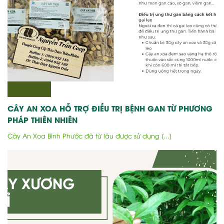
CÂY AN XOA HỖ TRỢ ĐIỀU TRỊ BỆNH GAN TỪ PHƯƠNG
PHÁP THIÊN NHIÊN
Cây An Xoa Bình Phước đã từ lâu được sử dụng [...]