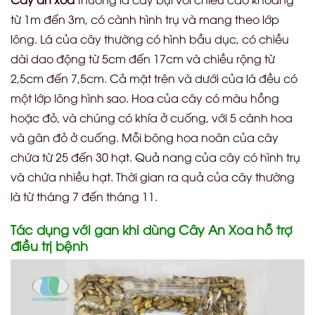
từ 1m đến 3m, có cành hình trụ và mang theo lớp
lông. Lá của cây thường có hình bầu dục, có chiều
dài dao động từ 5cm đến 17cm và chiều rộng từ
2,5cm đến 7,5cm. Cả mặt trên và dưới của lá đều có
một lớp lông hình sao. Hoa của cây có màu hồng
hoặc đỏ, và chúng có khía ở cuống, với 5 cánh hoa
và gân đỏ ở cuống. Mỗi bông hoa noãn của cây
chứa từ 25 đến 30 hạt. Quả nang của cây có hình trụ
và chứa nhiều hạt. Thời gian ra quả của cây thường
là từ tháng 7 đến tháng 11.
Tác dụng với gan khi dùng Cây An Xoa hỗ trợ
điều trị bệnh