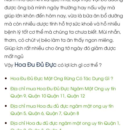
được ông bà mình ngày thường hay nấu vậy mà
giúp lớn khôn đến hôm nay, vừa là bữa ăn bổ dưỡng
mà còn nhiều dược tính hỗ trợ sức khoẻ và hỗ nhiều
bệnh lý tốt cơ thể mà chúng ta chưa biết. Mùi nhẫn,
thơm, có chút vị béo làm ta ăn thấy ngon miêng.
Giúp ích rất nhiều cho ông tớ ngày đó giảm được
mất ngủ
Hoa Đu Đủ Đực
Vậy
có lợi ích gì cơ thể ?
Hoa Đu Đủ Đực Mật Ong Rừng Có Tác Dụng Gì ?
Địa chỉ mua Hoa Đu Đủ Đực Ngâm Mật Ong uy tín
Quận 9, Quận 10 Quận 11, Quận 12
Địa chỉ mua Hoa đu đủ đực ngâm mật ong uy tín
Quận 5, Quận 6, Quận 7, Quận 8
Địa chỉ Hoa đu đủ đực ngâm mật ong uy tín Quận 1,