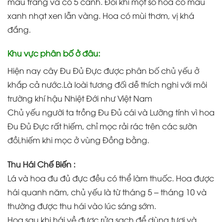
màu trắng và có 5 cánh. Đôi khi một số hoa có màu
xanh nhạt xen lẫn vàng. Hoa có mùi thơm, vị khá
đắng.
Khu vực phân bố ở đâu:
Hiện nay cây Đu Đủ Đực được phân bố chủ yếu ở
khắp cả nước.Là loài tương đối dễ thích nghi với môi
trường khí hậu Nhiệt Đới như Việt Nam
Chủ yếu người ta trồng Đu Đủ cái và Lưỡng tính vì hoa
Đu Đủ Đực rất hiếm, chỉ mọc rải rác trên các sườn
đồi,hiếm khi mọc ở vùng Đồng bằng.
Thu Hái Chế Biến :
Lá và hoa đu đủ đực đều có thể làm thuốc. Hoa được
hái quanh năm, chủ yếu là từ tháng 5 – tháng 10 và
thường được thu hái vào lúc sáng sớm.
Hoa sau khi hái về được rửa sạch để dùng tươi và