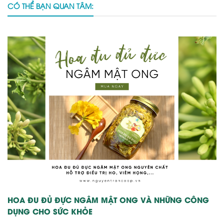
CÓ THỂ BẠN QUAN TÂM:
HOA ĐU ĐỦ ĐỰC NGÂM MẬT ONG VÀ NHỮNG CÔNG
DỤNG CHO SỨC KHỎE