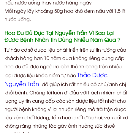
nấu nước uống thay nước hàng ngày.
Mỗi ngày lấy khoảng 50g hoa khô đem nấu với 1.5 lít
nước uống.
Hoa Đu Đủ Đực Tại Nguyễn Trần Vì Sao Lại
Đươc Bệnh Nhân Tin Dùng Nhiều Năm Qua ?
Tự hào cơ sở dược liệu phát triển trên sự tin tưởng của
khách hàng hơn 10 năm qua không riêng cung cấp
hoa đu đủ đực ngoài ra còn thành công trên nhiều
Thảo Dược
loại dược liệu khác niềm tự hào
Nguyễn Trần
đã giúp ích rất nhiều cô chú/anh chị
khỏi bệnh. Chúng tôi luôn đi đầu với trách nhiệm chất
lượng uy tín cung cấp các sản dược liệu tốt nhất cho
người bệnh không vì lợi nhuận riêng mà trà trộn dược
liệu kém chất lượng, tẩm hoá chất độc hại, và xuất xứ
không ràng những tác gây ảnh hưởng sức khoẻ