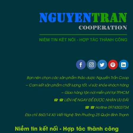
Bạn nên chọn các sản phẩm thảo dược Nguyễn Trần Coop
– Cam kết sản phẩm chất lượng tốt, vì sức khỏe khách hàng
– Giao hàng tận nơi miễn phí tại TP.HCM
☎ ☎ LIÊN HỆ NGAY ĐỂ ĐƯỢC NHẬN ƯU ĐÃI
☎ ☎ Hotline 0974303734
Địa chỉ: 860/14 Xô Viết Nghệ Tĩnh Phường 25 Quận Bình Thạnh
Niềm tin kết nối - Hợp tác thành công