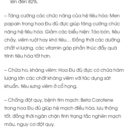
lên đến 82%.
– Tăng cường các chức năng của hệ tiêu hóa: Men
papain trong hoa Đu đủ đực giúp tăng cường chức
năng hệ tiêu hóa. Giảm các biểu hiện: Táo bón, tiêu
chảy, viêm ruột hay khó tiêu… Đồng thời các dưỡng
chất vi lượng, các vitamin góp phần thúc đẩy quá
trình tiêu hóa tốt hơn.
– Chữa ho, kháng viêm: Hoa Đu đủ đực có chứa hàm
lượng lớn các chất kháng viêm với tác dụng sát
khuẩn, tiêu sưng viêm ở cổ họng.
– Chống đột quỵ, bệnh tim mạch: Beta Carotene
trong hoa Đu đủ giúp hệ mạch điều hòa, lưu thông
tốt, đồng thời ngăn chặn tình trạng tắc nghẽn mạch
máu, nguy cơ đột quỵ.