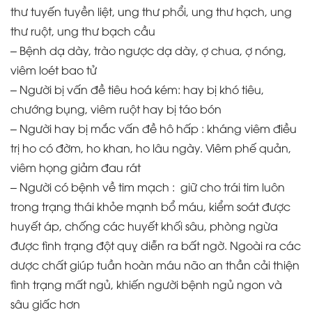
thư tuyến tuyền liệt, ung thư phổi, ung thư hạch, ung
thư ruột, ung thư bạch cầu
– Bệnh dạ dày, trào ngược dạ dày, ợ chua, ợ nóng,
viêm loét bao tử
– Người bị vấn đề tiêu hoá kém: hay bị khó tiêu,
chướng bụng, viêm ruột hay bị táo bón
– Người hay bị mắc vấn đề hô hấp : kháng viêm điều
trị ho có đờm, ho khan, ho lâu ngày. Viêm phế quản,
viêm họng giảm đau rát
– Người có bệnh về tim mạch : giữ cho trái tim luôn
trong trạng thái khỏe mạnh bổ máu, kiểm soát được
huyết áp, chống các huyết khối sâu, phòng ngừa
được tình trạng đột quỵ diễn ra bất ngờ. Ngoài ra các
dược chất giúp tuần hoàn máu não an thần cải thiện
tình trạng mất ngủ, khiến người bệnh ngủ ngon và
sâu giấc hơn