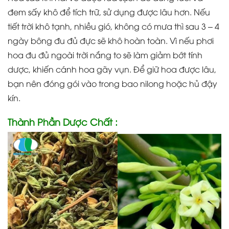
đem sấy khô để tích trữ, sử dụng được lâu hơn. Nếu
tiết trời khô tạnh, nhiều gió, không có mưa thì sau 3 – 4
ngày bông đu đủ đực sẽ khô hoàn toàn. Vì nếu phơi
hoa đu đủ ngoài trời nắng to sẽ làm giảm bớt tính
dược, khiến cánh hoa gãy vụn. Để giữ hoa được lâu,
bạn nên đóng gói vào trong bao nilong hoặc hủ đậy
kín.
Thành Phần Dược Chất :