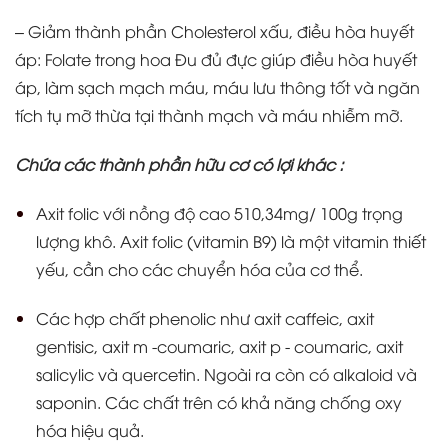
– Giảm thành phần Cholesterol xấu, điều hòa huyết
áp: Folate trong hoa Đu đủ đực giúp điều hòa huyết
áp, làm sạch mạch máu, máu lưu thông tốt và ngăn
tích tụ mỡ thừa tại thành mạch và máu nhiễm mỡ.
Chứa các thành phần hữu cơ có lợi khác :
Axit folic với nồng độ cao 510,34mg/ 100g trọng
lượng khô. Axit folic (vitamin B9) là một vitamin thiết
yếu, cần cho các chuyển hóa của cơ thể.
Các hợp chất phenolic như axit caffeic, axit
gentisic, axit m ‐coumaric, axit p ‐ coumaric, axit
salicylic và quercetin. Ngoài ra còn có alkaloid và
saponin. Các chất trên có khả năng chống oxy
hóa hiệu quả.