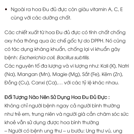
Ngoài ra hoa Đu đủ đực còn giàu vitamin A, C, E
cùng với các dưỡng chất.
Các chiết xuất từ hoa Đu đủ đực có tính chất chống
oxy hóa thông qua ức chế gốc tự do DPPH. Nó cũng
có tác dụng kháng khuẩn, chống lại vi khuẩn gây
bệnh:
Escherichia coli, Bacillus subtilis
.
Các nguyên tố đa lượng và vi lượng như: Kali (K), Natri
(Na), Mangan (Mn), Magie (Mg), Sắt (Fe), Kẽm (Zn),
Đồng (Cu), Canxi (Ca),… với các tỷ lệ khác nhau.
Đối Tượng Nào Nên Sử Dụng Hoa Đu Đủ Đực :
Không chỉ người bệnh ngay cả người bình thường
như trẻ em, trung niên và người già cần chăm sóc sức
khoẻ vẫn sử dụng được hoa bình thường
– Người có bệnh ung thư – u bướu: Ung thư vú, ung