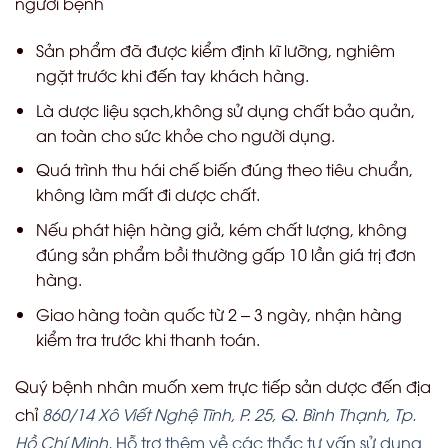
người bệnh
Sản phẩm đã được kiểm định kĩ lưỡng, nghiêm
ngặt trước khi đến tay khách hàng.
Là dược liệu sạch,không sử dụng chất bảo quản,
an toàn cho sức khỏe cho người dụng.
Quá trình thu hái chế biến đúng theo tiêu chuẩn,
không làm mất đi dược chất.
Nếu phát hiện hàng giả, kém chất lượng, không
đúng sản phẩm bồi thường gấp 10 lần giá trị đơn
hàng.
Giao hàng toàn quốc từ 2 – 3 ngày, nhận hàng
kiểm tra trước khi thanh toán.
Quý bệnh nhân muốn xem trực tiếp sản dược đến địa
chỉ
860/14 Xô Viết Nghệ Tĩnh, P. 25, Q. Bình Thạnh, Tp.
Hồ Chí Minh.
Hỗ trợ thêm về các thắc tư vấn sử dụng