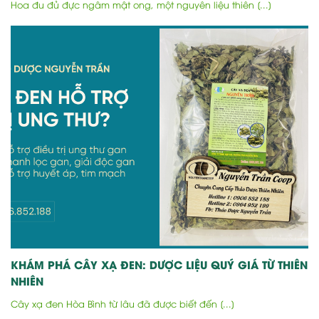
Hoa đu đủ đực ngâm mật ong, một nguyên liệu thiên [...]
KHÁM PHÁ CÂY XẠ ĐEN: DƯỢC LIỆU QUÝ GIÁ TỪ THIÊN
NHIÊN
Cây xạ đen Hòa Bình từ lâu đã được biết đến [...]