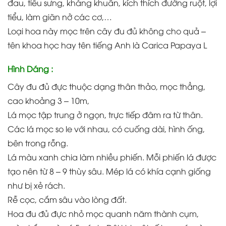
đau, tiêu sưng, kháng khuẩn, kích thích đường ruột, lợi
tiểu, làm giãn nở các cơ,…
Loại hoa này mọc trên cây đu đủ không cho quả –
tên khoa học hay tên tiếng Anh là Carica Papaya L
Hình Dáng :
Cây đu đủ đực thuộc dạng thân thảo, mọc thẳng,
cao khoảng 3 – 10m,
Lá mọc tập trung ở ngọn, trực tiếp đâm ra từ thân.
Các lá mọc so le với nhau, có cuống dài, hình ống,
bên trong rỗng.
Lá màu xanh chia làm nhiều phiến. Mỗi phiến lá được
tạo nên từ 8 – 9 thùy sâu. Mép lá có khía cạnh giống
như bị xẻ rách.
Rễ cọc, cắm sâu vào lòng đất.
Hoa đu đủ đực nhỏ mọc quanh năm thành cụm,