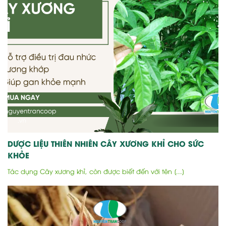
DƯỢC LIỆU THIÊN NHIÊN CÂY XƯƠNG KHỈ CHO SỨC
KHỎE
Tác dụng Cây xương khỉ, còn được biết đến với tên [...]