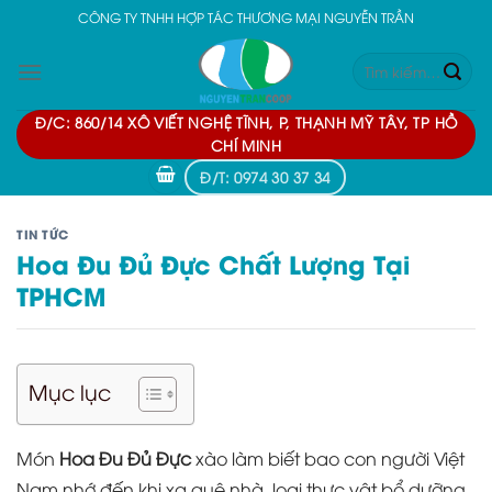
Skip
CÔNG TY TNHH HỢP TÁC THƯƠNG MẠI NGUYỄN TRẦN
to
Tìm
content
kiếm:
Đ/C: 860/14 XÔ VIẾT NGHỆ TĨNH, P, THẠNH MỸ TÂY, TP HỒ
CHÍ MINH
Đ/T: 0974 30 37 34
TIN TỨC
Hoa Đu Đủ Đực Chất Lượng Tại
TPHCM
Mục lục
Món
Hoa Đu Đủ Đực
xào làm biết bao con người Việt
Nam nhớ đến khi xa quê nhà, loại thực vật bổ dưỡng