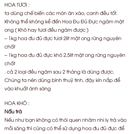
HOA TƯƠI :
ta dùng chế biến các món ăn xào, canh đều tốt.
Không thể không kể đến Hoa Đu Đủ Đực ngâm mật
ong ( Khô hay tươi đều ngâm được )
– 1kg hoa đu đủ đực tươi 2lit mật ong rừng nguyên
chất
– 1kg hoa đu đủ đực khô 2,5lit mật ong rừng nguyên
chất
. cả 2 loại đều ngâm sau 2 tháng là dùng được.
Chúng ta nên dùng bình thuỷ tinh, đậy kín nắp để
vào khuất ánh sáng
HOA KHÔ :
Nấu trà
Nếu như bạn không có thói quen nhâm nhi ly trà vào
mỗi sáng thì cũng có thể sử dụng hoa đu đủ đực để