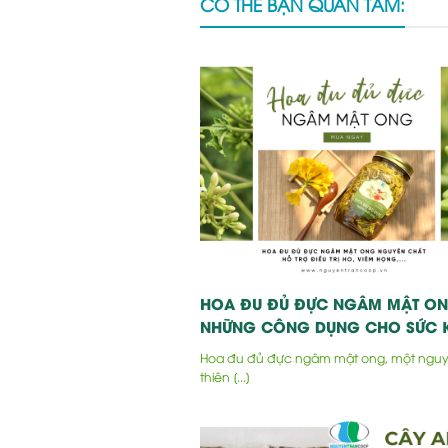
CÓ THỂ BẠN QUAN TÂM:
HOA ĐU ĐỦ ĐỰC NGÂM MẬT ON
NHỮNG CÔNG DỤNG CHO SỨC 
Hoa đu đủ đực ngâm mật ong, một nguyê
thiên [...]