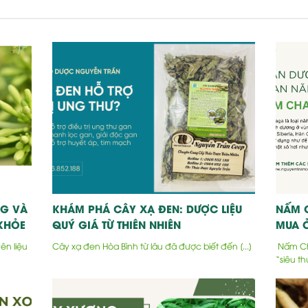
G VÀ
KHÁM PHÁ CÂY XẠ ĐEN: DƯỢC LIỆU
NẤM 
KHỎE
QUÝ GIÁ TỪ THIÊN NHIÊN
MUA Ở
n liệu
Cây xạ đen Hòa Bình từ lâu đã được biết đến [...]
Nấm Cha
“siêu thự