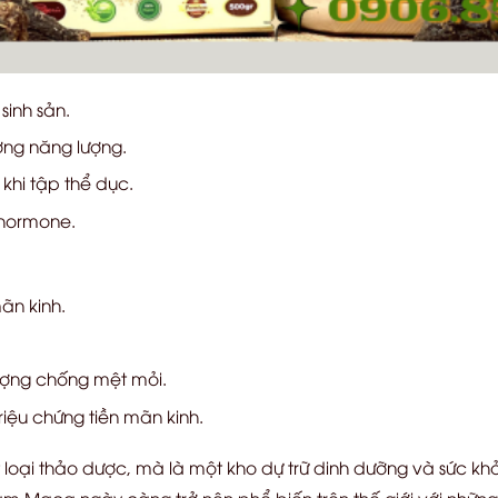
sinh sản.
ng năng lượng.
khi tập thể dục.
 hormone.
ãn kinh.
ượng chống mệt mỏi.
ệu chứng tiền mãn kinh.
oại thảo dược, mà là một kho dự trữ dinh dưỡng và sức khỏe
Sâm Maca ngày càng trở nên phổ biến trên thế giới với những