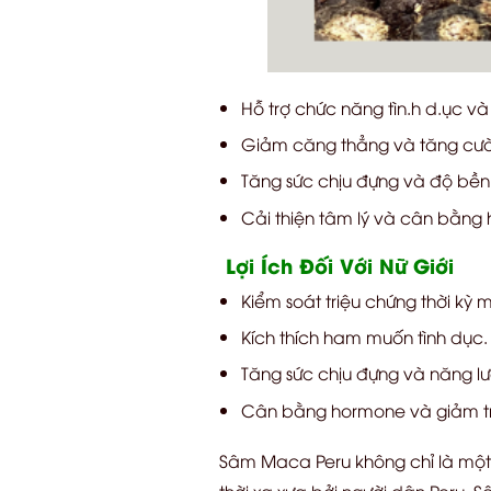
Hỗ trợ chức năng tìn.h d.ục và 
Giảm căng thẳng và tăng cườ
Tăng sức chịu đựng và độ bền 
Cải thiện tâm lý và cân bằng
Lợi Ích Đối Với Nữ Giới
Kiểm soát triệu chứng thời kỳ m
Kích thích ham muốn tình dục.
Tăng sức chịu đựng và năng l
Cân bằng hormone và giảm tri
Sâm Maca Peru không chỉ là một l
thời xa xưa bởi người dân Peru, 