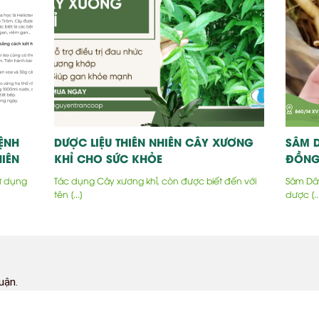
ỆNH
DƯỢC LIỆU THIÊN NHIÊN CÂY XƯƠNG
SÂM D
IÊN
KHỈ CHO SỨC KHỎE
ĐỒNG
ử dụng
Tác dụng Cây xương khỉ, còn được biết đến với
Sâm Dây
tên [...]
dược [..
uận.