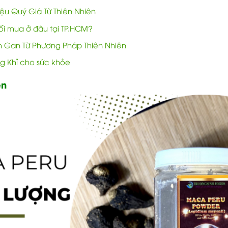
u Quý Giá Từ Thiên Nhiên
i mua ở đâu tại TP.HCM?
nh Gan Từ Phương Pháp Thiên Nhiên
ng Khỉ cho sức khỏe
ên