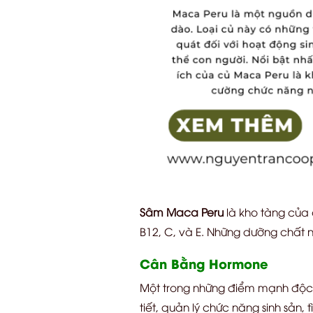
Sâm Maca Peru
là kho tàng của a
B12, C, và E. Những dưỡng chất 
Cân Bằng Hormone
Một trong những điểm mạnh độ
tiết, quản lý chức năng sinh sản,