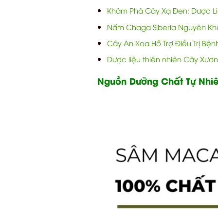
Khám Phá Cây Xạ Đen: Dược Liệ
Nấm Chaga Siberia Nguyên Khố
Cây An Xoa Hỗ Trợ Điều Trị Bệ
Dược liệu thiên nhiên Cây Xươ
Nguồn Dưỡng Chất Tự Nhi