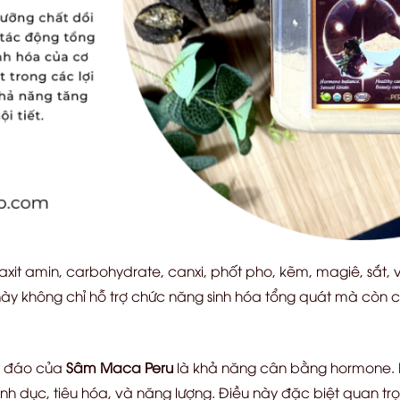
xit amin, carbohydrate, canxi, phốt pho, kẽm, magiê, sắt, và
này không chỉ hỗ trợ chức năng sinh hóa tổng quát mà còn 
c đáo của
Sâm Maca Peru
là khả năng cân bằng hormone. N
 tình dục, tiêu hóa, và năng lượng. Điều này đặc biệt quan tr