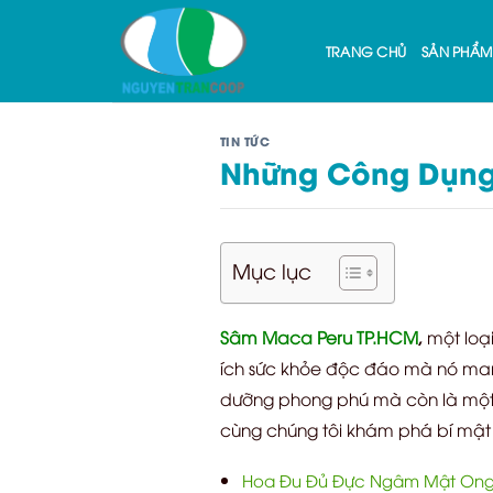
Skip
to
TRANG CHỦ
SẢN PHẨM
content
TIN TỨC
Những Công Dụng
Mục lục
Sâm Maca Peru TP.HCM
,
một loại
ích sức khỏe độc đáo mà nó mang
dưỡng phong phú mà còn là một “
cùng chúng tôi khám phá bí mật
Hoa Đu Đủ Đực Ngâm Mật Ong