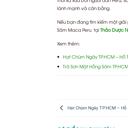
lành mạnh và cân bằng.
Nếu bạn đang tìm kiếm một giải 
Sâm Maca Peru tại
Thảo Dược N
Xem thêm:
Hạt Chùm Ngây TP.HCM – Hỗ T
Trà Sơn Mật Hồng Sâm TP.HCM
Hạt Chùm Ngây TP.HCM – Hỗ 