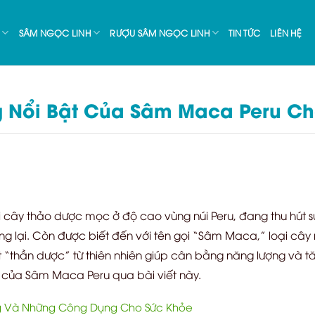
SÂM NGỌC LINH
RƯỢU SÂM NGỌC LINH
TIN TỨC
LIÊN HỆ
 Nổi Bật Của Sâm Maca Peru Ch
 cây thảo dược mọc ở độ cao vùng núi Peru, đang thu hút sự 
 lại. Còn được biết đến với tên gọi “Sâm Maca,” loại cây 
thần dược” từ thiên nhiên giúp cân bằng năng lượng và tăn
 của Sâm Maca Peru qua bài viết này.
 Và Những Công Dụng Cho Sức Khỏe