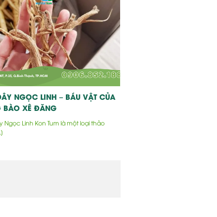
ÂY NGỌC LINH – BÁU VẬT CỦA
 BÀO XÊ ĐĂNG
 Ngọc Linh Kon Tum là một loại thảo
.]