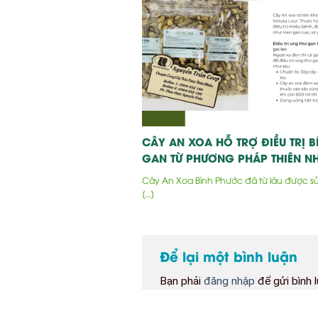
CÂY AN XOA HỖ TRỢ ĐIỀU TRỊ B
GAN TỪ PHƯƠNG PHÁP THIÊN NH
Cây An Xoa Bình Phước đã từ lâu được s
[...]
Để lại một bình luận
Bạn phải
đăng nhập
để gửi bình l