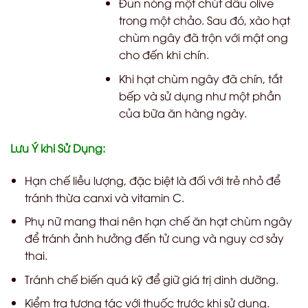
Đun nóng một chút dầu olive
trong một chảo. Sau đó, xào hạt
chùm ngây đã trộn với mật ong
cho đến khi chín.
Khi hạt chùm ngây đã chín, tắt
bếp và sử dụng như một phần
của bữa ăn hàng ngày.
Lưu Ý khi Sử Dụng:
Hạn chế liều lượng, đặc biệt là đối với trẻ nhỏ để
tránh thừa canxi và vitamin C.
Phụ nữ mang thai nên hạn chế ăn hạt chùm ngây
để tránh ảnh hưởng đến tử cung và nguy cơ sảy
thai.
Tránh chế biến quá kỹ để giữ giá trị dinh dưỡng.
Kiểm tra tương tác với thuốc trước khi sử dụng.