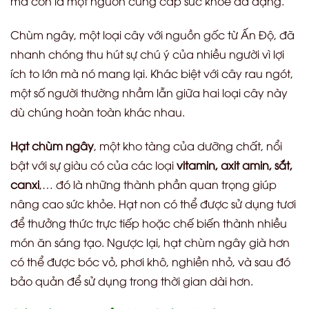
mà còn là một nguồn cung cấp sức khỏe đa dạng.
Chùm ngây, một loại cây với nguồn gốc từ Ấn Độ, đã
nhanh chóng thu hút sự chú ý của nhiều người vì lợi
ích to lớn mà nó mang lại. Khác biệt với cây rau ngót,
một số người thường nhầm lẫn giữa hai loại cây này
dù chúng hoàn toàn khác nhau.
Hạt chùm ngây
, một kho tàng của dưỡng chất, nổi
bật với sự giàu có của các loại
vitamin, axit amin, sắt,
canxi
,… đó là những thành phần quan trọng giúp
nâng cao sức khỏe. Hạt non có thể được sử dụng tươi
để thưởng thức trực tiếp hoặc chế biến thành nhiều
món ăn sáng tạo. Ngược lại, hạt chùm ngây già hơn
có thể được bóc vỏ, phơi khô, nghiền nhỏ, và sau đó
bảo quản để sử dụng trong thời gian dài hơn.