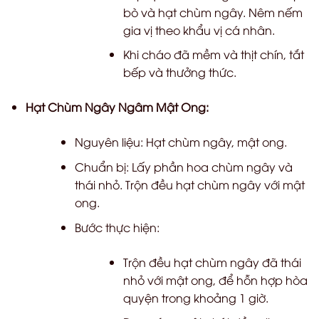
bò và hạt chùm ngây. Nêm nếm
gia vị theo khẩu vị cá nhân.
Khi cháo đã mềm và thịt chín, tắt
bếp và thưởng thức.
Hạt Chùm Ngây Ngâm Mật Ong:
Nguyên liệu: Hạt chùm ngây, mật ong.
Chuẩn bị: Lấy phần hoa chùm ngây và
thái nhỏ. Trộn đều hạt chùm ngây với mật
ong.
Bước thực hiện:
Trộn đều hạt chùm ngây đã thái
nhỏ với mật ong, để hỗn hợp hòa
quyện trong khoảng 1 giờ.