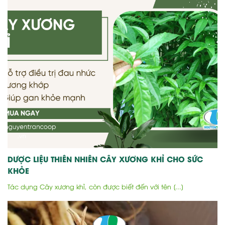
DƯỢC LIỆU THIÊN NHIÊN CÂY XƯƠNG KHỈ CHO SỨC
KHỎE
Tác dụng Cây xương khỉ, còn được biết đến với tên [...]