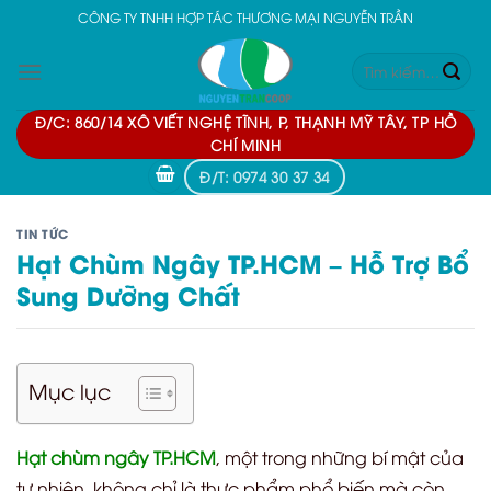
Skip
CÔNG TY TNHH HỢP TÁC THƯƠNG MẠI NGUYỄN TRẦN
to
Tìm
content
kiếm:
Đ/C: 860/14 XÔ VIẾT NGHỆ TĨNH, P, THẠNH MỸ TÂY, TP HỒ
CHÍ MINH
Đ/T: 0974 30 37 34
TIN TỨC
Hạt Chùm Ngây TP.HCM – Hỗ Trợ Bổ
Sung Dưỡng Chất
Mục lục
Hạt chùm ngây TP.HCM
, một trong những bí mật của
tự nhiên, không chỉ là thực phẩm phổ biến mà còn