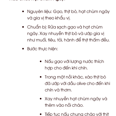
Nguyên liệu: Gạo, thịt bò, hạt chùm ngây
và gia vị theo khẩu vị.
Chuẩn bị: Rửa sạch gạo và hạt chùm
ngây. Xay nhuyễn thịt bò và ướp gia vị
như muối, tiêu, tỏi, hành để thịt thấm đều.
Bước thực hiện:
Nấu gạo với lượng nước thích
hợp cho đến khi chín.
Trong một nồi khác, xào thịt bò
đã ướp với dầu olive cho đến khi
chín và thơm.
Xay nhuyễn hạt chùm ngây và
thêm vào nồi cháo.
Tiếp tục nấu chung cháo với thịt