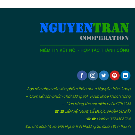
Bạn nên chọn các sản phẩm thảo dược Nguyễn Trần Coop
– Cam kết sản phẩm chất lượng tốt, vì sức khỏe khách hàng
– Giao hàng tận nơi miễn phí tại TP.HCM
☎ ☎ LIÊN HỆ NGAY ĐỂ ĐƯỢC NHẬN ƯU ĐÃI
☎ ☎ Hotline 0974303734
Địa chỉ: 860/14 Xô Viết Nghệ Tĩnh Phường 25 Quận Bình Thạnh