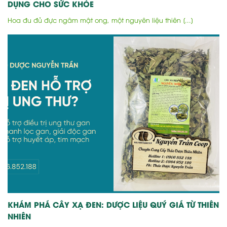
DỤNG CHO SỨC KHỎE
Hoa đu đủ đực ngâm mật ong, một nguyên liệu thiên [...]
KHÁM PHÁ CÂY XẠ ĐEN: DƯỢC LIỆU QUÝ GIÁ TỪ THIÊN
NHIÊN