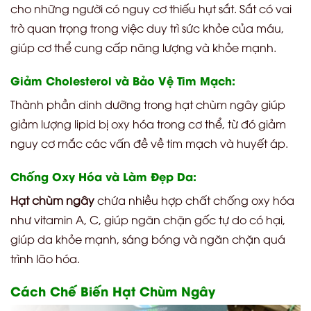
cho những người có nguy cơ thiếu hụt sắt. Sắt có vai
trò quan trọng trong việc duy trì sức khỏe của máu,
giúp cơ thể cung cấp năng lượng và khỏe mạnh.
Giảm Cholesterol và Bảo Vệ Tim Mạch:
Thành phần dinh dưỡng trong hạt chùm ngây giúp
giảm lượng lipid bị oxy hóa trong cơ thể, từ đó giảm
nguy cơ mắc các vấn đề về tim mạch và huyết áp.
Chống Oxy Hóa và Làm Đẹp Da:
Hạt chùm ngây
chứa nhiều hợp chất chống oxy hóa
như vitamin A, C, giúp ngăn chặn gốc tự do có hại,
giúp da khỏe mạnh, sáng bóng và ngăn chặn quá
trình lão hóa.
Cách Chế Biến Hạt Chùm Ngây