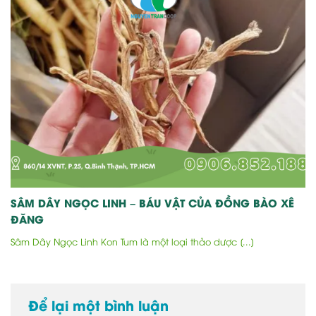
SÂM DÂY NGỌC LINH – BÁU VẬT CỦA ĐỒNG BÀO XÊ
ĐĂNG
Sâm Dây Ngọc Linh Kon Tum là một loại thảo dược [...]
Để lại một bình luận