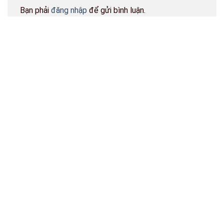
Bạn phải
đăng nhập
để gửi bình luận.
BẢN ĐỒ CỬA HÀNG