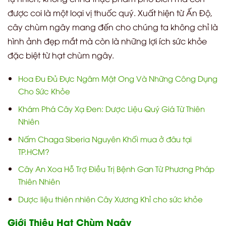
được coi là một loại vị thuốc quý. Xuất hiện từ Ấn Độ,
cây chùm ngây mang đến cho chúng ta không chỉ là
hình ảnh đẹp mắt mà còn là những lợi ích sức khỏe
đặc biệt từ hạt chùm ngây.
Hoa Đu Đủ Đực Ngâm Mật Ong Và Những Công Dụng
Cho Sức Khỏe
Khám Phá Cây Xạ Đen: Dược Liệu Quý Giá Từ Thiên
Nhiên
Nấm Chaga Siberia Nguyên Khối mua ở đâu tại
TP.HCM?
Cây An Xoa Hỗ Trợ Điều Trị Bệnh Gan Từ Phương Pháp
Thiên Nhiên
Dược liệu thiên nhiên Cây Xương Khỉ cho sức khỏe
Giới Thiệu Hạt Chùm Ngây