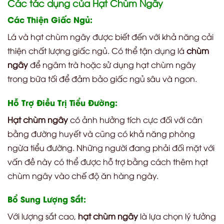
Các tác dụng của Hạt Chùm Ngây
Các Thiện Giấc Ngủ:
Lá và hạt chùm ngây được biết đến với khả năng cải
thiện chất lượng giấc ngủ. Có thể tận dụng lá
chùm
ngây
để ngâm trà hoặc sử dụng hạt chùm ngây
trong bữa tối để đảm bảo giấc ngủ sâu và ngon.
Hỗ Trợ Điều Trị Tiểu Đường:
Hạt chùm ngây
có ảnh hưởng tích cực đối với cân
bằng đường huyết và cũng có khả năng phòng
ngừa tiểu đường. Những người đang phải đối mặt với
vấn đề này có thể được hỗ trợ bằng cách thêm hạt
chùm ngây vào chế độ ăn hàng ngày.
Bổ Sung Lượng Sắt:
Với lượng sắt cao,
hạt chùm ngây
là lựa chọn lý tưởng