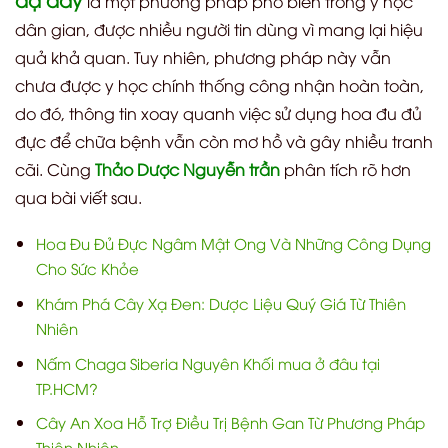
là một phương pháp phổ biến trong y học
dân gian, được nhiều người tin dùng vì mang lại hiệu
quả khả quan. Tuy nhiên, phương pháp này vẫn
chưa được y học chính thống công nhận hoàn toàn,
do đó, thông tin xoay quanh việc sử dụng hoa đu đủ
đực để chữa bệnh vẫn còn mơ hồ và gây nhiều tranh
cãi. Cùng
Thảo Dược Nguyễn trần
phân tích rõ hơn
qua bài viết sau.
Hoa Đu Đủ Đực Ngâm Mật Ong Và Những Công Dụng
Cho Sức Khỏe
Khám Phá Cây Xạ Đen: Dược Liệu Quý Giá Từ Thiên
Nhiên
Nấm Chaga Siberia Nguyên Khối mua ở đâu tại
TP.HCM?
Cây An Xoa Hỗ Trợ Điều Trị Bệnh Gan Từ Phương Pháp
Thiên Nhiên