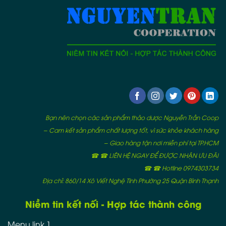
Bạn nên chọn các sản phẩm thảo dược Nguyễn Trần Coop
– Cam kết sản phẩm chất lượng tốt, vì sức khỏe khách hàng
– Giao hàng tận nơi miễn phí tại TP.HCM
☎ ☎ LIÊN HỆ NGAY ĐỂ ĐƯỢC NHẬN ƯU ĐÃI
☎ ☎ Hotline 0974303734
Địa chỉ: 860/14 Xô Viết Nghệ Tĩnh Phường 25 Quận Bình Thạnh
Niềm tin kết nối - Hợp tác thành công
Menu link 1