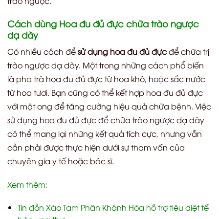
trào ngược.
Cách dùng Hoa đu đủ đực chữa trào ngược
dạ dày
Có nhiều cách để
sử dụng hoa đu đủ đực
để chữa trị
trào ngược dạ dày. Một trong những cách phổ biến
là pha trà hoa đu đủ đực từ hoa khô, hoặc sắc nước
từ hoa tươi. Bạn cũng có thể kết hợp hoa đu đủ đực
với mật ong để tăng cường hiệu quả chữa bệnh. Việc
sử dụng hoa đu đủ đực để chữa trào ngược dạ dày
có thể mang lại những kết quả tích cực, nhưng vẫn
cần phải được thực hiện dưới sự tham vấn của
chuyên gia y tế hoặc bác sĩ.
Xem thêm:
Tin đồn Xáo Tam Phân Khánh Hòa hỗ trợ tiêu diệt tế