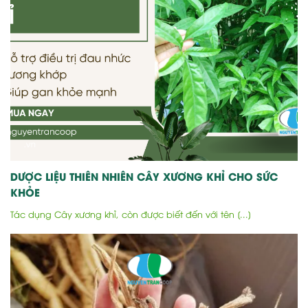
DƯỢC LIỆU THIÊN NHIÊN CÂY XƯƠNG KHỈ CHO SỨC
KHỎE
Tác dụng Cây xương khỉ, còn được biết đến với tên [...]