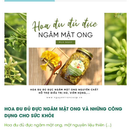
HOA ĐU ĐỦ ĐỰC NGÂM MẬT ONG VÀ NHỮNG CÔNG
DỤNG CHO SỨC KHỎE
Hoa đu đủ đực ngâm mật ong, một nguyên liệu thiên [...]