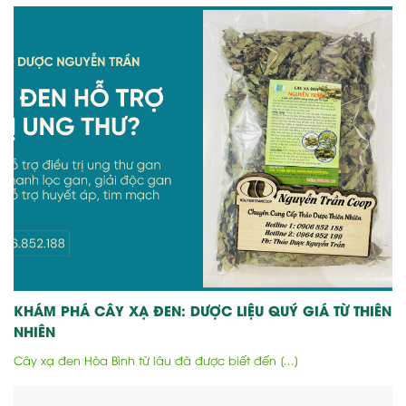
KHÁM PHÁ CÂY XẠ ĐEN: DƯỢC LIỆU QUÝ GIÁ TỪ THIÊN
NHIÊN
Cây xạ đen Hòa Bình từ lâu đã được biết đến [...]