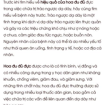
Trước khi tìm hiểu về
hiệu quả của hoa đu đủ
đực
trong việc chữa trị trào ngược dạ dày, hãy cùng tìm
hiểu về bệnh này trước. Trào ngược dạ dày là một
tình trạng khi dịch vị dạ dày trào ngược lên thực quản
và gây ra các triệu chứng khó chịu như ợ nóng hoặc
ợ chua, cảm giác đau tức ngực, hoặc buồn nôn.
Nguyên nhân của bệnh này có thể là do nhiều yếu tố
như thói quen ăn uống, tình trạng y tế, hoặc cơ địa cá
nhân.
Hoa đu đủ đực
được cho là có tính bình, vị đắng và
có nhiều công dụng trong y học dân gian như kháng
khuẩn, chống viêm, giảm đau, và giảm sưng. Với
những tính chất này, hoa đu đủ đực thường được sử
dụng trong nhiều loại thuốc dân gian, bao gồm cả
việc chữa trị các vấn đề liên quan đến dạ dày như