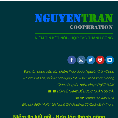
Bạn nên chọn các sản phẩm thảo dược Nguyễn Trần Coop
– Cam kết sản phẩm chất lượng tốt, vì sức khỏe khách hàng
– Giao hàng tận nơi miễn phí tại TP.HCM
☎ ☎ LIÊN HỆ NGAY ĐỂ ĐƯỢC NHẬN ƯU ĐÃI
☎ ☎ Hotline 0974303734
Địa chỉ: 860/14 Xô Viết Nghệ Tĩnh Phường 25 Quận Bình Thạnh
Niềm tin kết nối - Hợp tác thành công