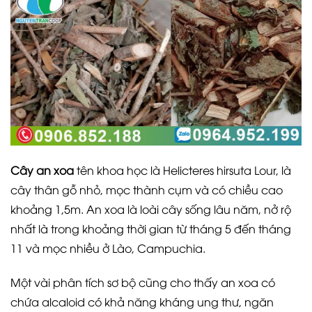
Cây an xoa
tên khoa học là Helicteres hirsuta Lour, là
cây thân gỗ nhỏ, mọc thành cụm và có chiều cao
khoảng 1,5m. An xoa là loài cây sống lâu năm, nở rộ
nhất là trong khoảng thời gian từ tháng 5 đến tháng
11 và mọc nhiều ở Lào, Campuchia.
Một vài phân tích sơ bộ cũng cho thấy an xoa có
chứa alcaloid có khả năng kháng ung thư, ngăn