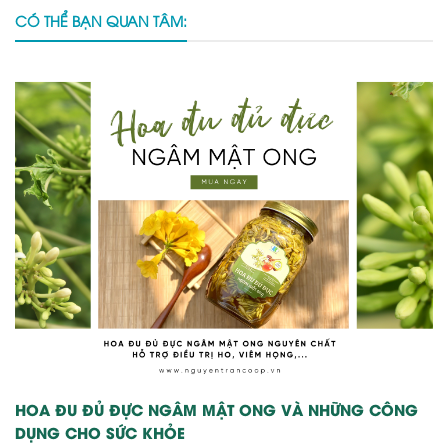
CÓ THỂ BẠN QUAN TÂM:
HOA ĐU ĐỦ ĐỰC NGÂM MẬT ONG VÀ NHỮNG CÔNG
DỤNG CHO SỨC KHỎE