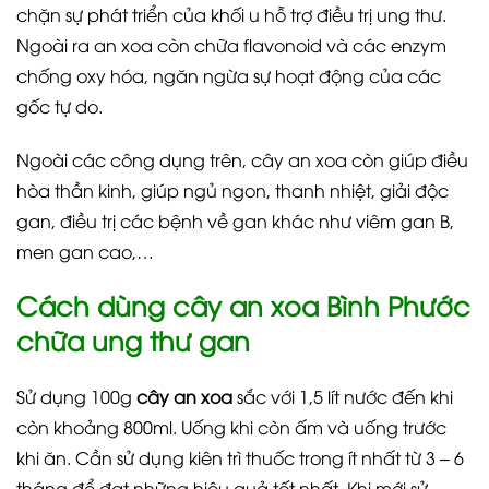
chặn sự phát triển của khối u hỗ trợ điều trị ung thư.
Ngoài ra an xoa còn chữa flavonoid và các enzym
chống oxy hóa, ngăn ngừa sự hoạt động của các
gốc tự do.
Ngoài các công dụng trên, cây an xoa còn giúp điều
hòa thần kinh, giúp ngủ ngon, thanh nhiệt, giải độc
gan, điều trị các bệnh về gan khác như viêm gan B,
men gan cao,…
Cách dùng cây an xoa Bình Phước
chữa ung thư gan
Sử dụng 100g
cây an xoa
sắc với 1,5 lít nước đến khi
còn khoảng 800ml. Uống khi còn ấm và uống trước
khi ăn. Cần sử dụng kiên trì thuốc trong ít nhất từ 3 – 6
tháng để đạt những hiệu quả tốt nhất. Khi mới sử