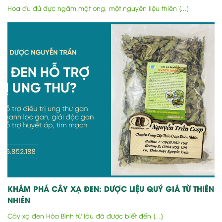
Hoa đu đủ đực ngâm mật ong, một nguyên liệu thiên [...]
KHÁM PHÁ CÂY XẠ ĐEN: DƯỢC LIỆU QUÝ GIÁ TỪ THIÊN
NHIÊN
Cây xạ đen Hòa Bình từ lâu đã được biết đến [...]