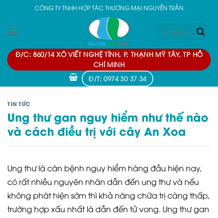
Skip
CÔNG TY TNHH HỢP TÁC THƯƠNG MẠI NGUYỄN TRẦN
to
Tìm
content
kiếm:
Đ/C: 860/14 XÔ VIẾT NGHỆ TĨNH, P, THẠNH MỸ TÂY, TP HỒ
CHÍ MINH
Đ/T: 0974 30 37 34
TIN TỨC
Ung thư gan nguy hiểm như thế nào
và cách điều trị với cây An Xoa
Ung thư là căn bệnh nguy hiểm hàng đầu hiện nay,
có rất nhiều nguyên nhân dẫn đến ung thư và nếu
không phát hiện sớm thì khả năng chữa trị càng thấp,
trường hợp xấu nhất là dẫn đến tử vong. Ung thư gan