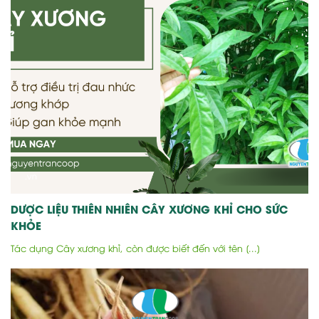
DƯỢC LIỆU THIÊN NHIÊN CÂY XƯƠNG KHỈ CHO SỨC
KHỎE
Tác dụng Cây xương khỉ, còn được biết đến với tên [...]