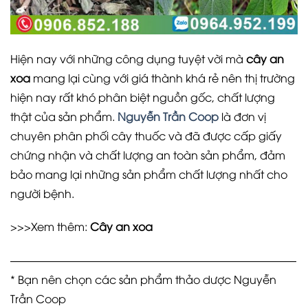
Hiện nay với những công dụng tuyệt vời mà
cây an
xoa
mang lại cùng với giá thành khá rẻ nên thị trường
hiện nay rất khó phân biệt nguồn gốc, chất lượng
thật của sản phẩm.
Nguyễn Trần Coop
là đơn vị
chuyên phân phối cây thuốc và đã được cấp giấy
chứng nhận và chất lượng an toàn sản phẩm, đảm
bảo mang lại những sản phẩm chất lượng nhất cho
người bệnh.
>>>Xem thêm:
Cây an xoa
——————————————————————————
* Bạn nên chọn các sản phẩm thảo dược Nguyễn
Trần Coop