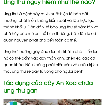
Ung thư nguy hiểm như thế nào?
Ung thư
là bệnh xảy ra khi xuất hiện tế bào bất
thường, phát triển không kiểm soát và tập hợp tạo
thành khối u. Dần dần, tế bào ung thư sẽ xâm lấn và
phá hủy các mô cơ thể bình thường, bắt đầu từ cơ
quan nguyên phát cho đến toàn cơ thể.
Ung thư thường gây đau đớn khi khối u phát triển lớn,
nó có thể bấm vào dây thần kinh, chèn ép các cơ
quan khác. Nếu không phát hiện sớm và chữa trị kịp
thời, ung thư sẽ gây tử vong cho người bệnh.
Tác dụng của cây An Xoa chữa
ung thư gan