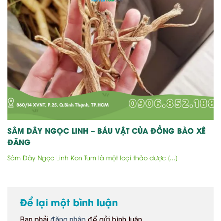
SÂM DÂY NGỌC LINH – BÁU VẬT CỦA ĐỒNG BÀO XÊ
ĐĂNG
Sâm Dây Ngọc Linh Kon Tum là một loại thảo dược [...]
Để lại một bình luận
Bạn phải
đăng nhập
để gửi bình luận.