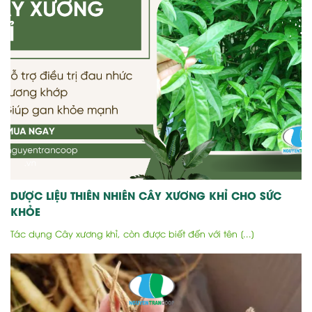
DƯỢC LIỆU THIÊN NHIÊN CÂY XƯƠNG KHỈ CHO SỨC
KHỎE
Tác dụng Cây xương khỉ, còn được biết đến với tên [...]