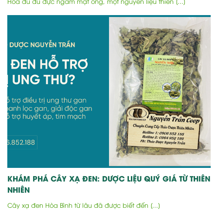
Hoa đu đủ đực ngâm mật ong, một nguyên liệu thiên [...]
KHÁM PHÁ CÂY XẠ ĐEN: DƯỢC LIỆU QUÝ GIÁ TỪ THIÊN
NHIÊN
Cây xạ đen Hòa Bình từ lâu đã được biết đến [...]