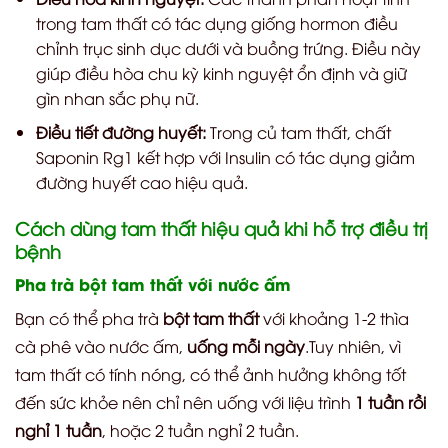
trong tam thất có tác dụng giống hormon điều
chỉnh trục sinh dục dưới và buồng trứng. Điều này
giúp điều hòa chu kỳ kinh nguyệt ổn định và giữ
gìn nhan sắc phụ nữ.
Điều tiết đường huyết:
Trong củ tam thất, chất
Saponin Rg1 kết hợp với Insulin có tác dụng giảm
đường huyết cao hiệu quả.
Cách dùng tam thất hiệu quả khi hỗ trợ điều trị
bệnh
Pha trà bột tam thất với nước ấm
Bạn có thể pha trà
bột tam thất
với khoảng 1-2 thìa
cà phê vào nước ấm,
uống mỗi ngày
.Tuy nhiên, vì
tam thất có tính nóng, có thể ảnh hưởng không tốt
đến sức khỏe nên chỉ nên uống với liệu trình
1 tuần rồi
nghỉ 1 tuần
, hoặc 2 tuần nghỉ 2 tuần.