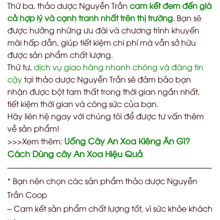
Thứ ba, thảo dược Nguyễn Trần
cam kết đem đến giá
cả hợp lý và cạnh tranh nhất trên thị trường
. Bạn sẽ
được hưởng những ưu đãi và chương trình khuyến
mãi hấp dẫn, giúp tiết kiệm chi phí mà vẫn sở hữu
được sản phẩm chất lượng.
Thứ tư,
dịch vụ giao hàng nhanh chóng và đáng tin
cậy
tại thảo dược Nguyễn Trần sẽ đảm bảo bạn
nhận được bột tam thất trong thời gian ngắn nhất,
tiết kiệm thời gian và công sức của bạn.
Hãy liên hệ ngay với chúng tôi để được tư vấn thêm
về sản phẩm!
Uống Cây An Xoa Kiêng Ăn Gì?
>>>Xem thêm:
Cách Dùng cây An Xoa Hiệu Quả
——————————————————————————
* Bạn nên chọn các sản phẩm thảo dược Nguyễn
Trần Coop
– Cam kết sản phẩm chất lượng tốt, vì sức khỏe khách