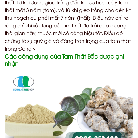
thất. Từ khi được gieo trồng đến khi có hoa, cây tam
thất mất 3 năm (tam), và từ khi gieo trồng cho đến khi
thu hoạch củ phải mất 7 năm (thất). Điều này chỉ ra
rằng chỉ khi sử dụng củ tam thất đã trải qua quãng
thời gian này, thuốc mới có công hiệu tốt. Điều đó
chứng tỏ sự quý giá và đáng trân trọng của tam thất
trong Đông y.
Các công dụng của Tam Thất Bắc được ghi
nhận