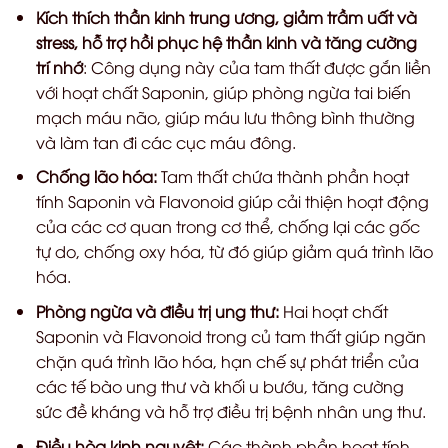
Kích thích thần kinh trung ương, giảm trầm uất và
stress, hỗ trợ hồi phục hệ thần kinh và tăng cường
trí nhớ
: Công dụng này của tam thất được gắn liền
với hoạt chất Saponin, giúp phòng ngừa tai biến
mạch máu não, giúp máu lưu thông bình thường
và làm tan đi các cục máu đông.
Chống lão hóa:
Tam thất chứa thành phần hoạt
tính Saponin và Flavonoid giúp cải thiện hoạt động
của các cơ quan trong cơ thể, chống lại các gốc
tự do, chống oxy hóa, từ đó giúp giảm quá trình lão
hóa.
Phòng ngừa và điều trị ung thư:
Hai hoạt chất
Saponin và Flavonoid trong củ tam thất giúp ngăn
chặn quá trình lão hóa, hạn chế sự phát triển của
các tế bào ung thư và khối u bướu, tăng cường
sức đề kháng và hỗ trợ điều trị bệnh nhân ung thư.
Điều hòa kinh nguyệt:
Các thành phần hoạt tính