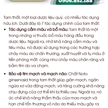
Tam thất, một loại dược liệu quý, có nhiều tác dụng
hữu ích. Dưới đây là 7 tác dụng chính của tam thất:
Tác dụng cầm máu và bổ máu:
Tam thất là một
trong những vị thuốc bổ máu hàng đầu trong
dược liệu. Ngoài ra, nhờ khả năng cầm máu và
tiêu máu, nó được sử dụng trong các trường hợp
chảy máu do chấn thương, xuất huyết và tụ máu ở
tiền phòng mắt, cũng như chảy máu chân răng và
bầm tím do va chạm.
Bảo vệ tim mạch và mạch não:
Chất Noto
ginsenosid trong tam thất giúp giãn mạch, ngăn
ngừa xơ vữa động mạch, và tăng cường khả năng
chịu đựng của cơ thể khi bị thiếu oxy. Ngoài ra, nó
ức chế khả năng thẩm thấu của mao mạch và
hạn chế tổn thương vỏ não do thiếu máu gây ra.