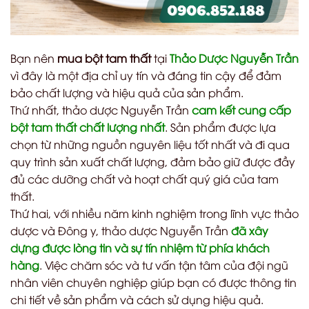
Bạn nên
mua bột tam thất
tại
Thảo Dược Nguyễn Trần
vì đây là một địa chỉ uy tín và đáng tin cậy để đảm
bảo chất lượng và hiệu quả của sản phẩm.
Thứ nhất, thảo dược Nguyễn Trần
cam kết cung cấp
bột tam thất chất lượng nhất
. Sản phẩm được lựa
chọn từ những nguồn nguyên liệu tốt nhất và đi qua
quy trình sản xuất chất lượng, đảm bảo giữ được đầy
đủ các dưỡng chất và hoạt chất quý giá của tam
thất.
Thứ hai, với nhiều năm kinh nghiệm trong lĩnh vực thảo
dược và Đông y, thảo dược Nguyễn Trần
đã xây
dựng được lòng tin và sự tín nhiệm từ phía khách
hàng
. Việc chăm sóc và tư vấn tận tâm của đội ngũ
nhân viên chuyên nghiệp giúp bạn có được thông tin
chi tiết về sản phẩm và cách sử dụng hiệu quả.