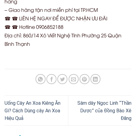
hàng
– Giao hàng tận nơi miễn phí tại TP.HCM
☎ ☎ LIÊN HỆ NGAY ĐỂ ĐƯỢC NHẬN ƯU ĐÃI
☎ ☎ Hotline 0906852188
Địa chỉ: 860/14 Xô Viết Nghệ Tĩnh Phường 25 Quận
Bình Thạnh
Uống Cây An Xoa Kiêng Ăn
Sâm dây Ngọc Linh “Thần
Gì? Cách Dùng cây An Xoa
Dược” của Đồng Bào Xê
Hiệu Quả
Đăng