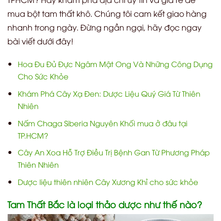
mua bột tam thất khô. Chúng tôi cam kết giao hàng
nhanh trong ngày. Đừng ngần ngại, hãy đọc ngay
bài viết dưới đây!
Hoa Đu Đủ Đực Ngâm Mật Ong Và Những Công Dụng
Cho Sức Khỏe
Khám Phá Cây Xạ Đen: Dược Liệu Quý Giá Từ Thiên
Nhiên
Nấm Chaga Siberia Nguyên Khối mua ở đâu tại
TP.HCM?
Cây An Xoa Hỗ Trợ Điều Trị Bệnh Gan Từ Phương Pháp
Thiên Nhiên
Dược liệu thiên nhiên Cây Xương Khỉ cho sức khỏe
Tam Thất Bắc là loại thảo dược như thế nào?