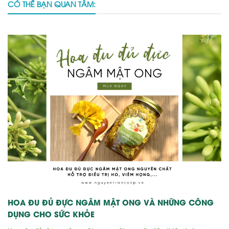
CÓ THỂ BẠN QUAN TÂM:
HOA ĐU ĐỦ ĐỰC NGÂM MẬT ONG VÀ NHỮNG CÔNG
DỤNG CHO SỨC KHỎE