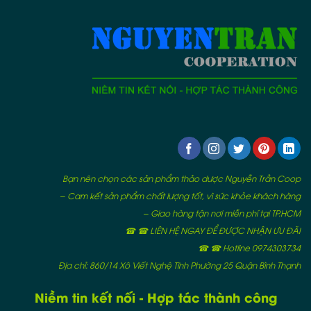
Bạn nên chọn các sản phẩm thảo dược Nguyễn Trần Coop
– Cam kết sản phẩm chất lượng tốt, vì sức khỏe khách hàng
– Giao hàng tận nơi miễn phí tại TP.HCM
☎ ☎ LIÊN HỆ NGAY ĐỂ ĐƯỢC NHẬN ƯU ĐÃI
☎ ☎ Hotline 0974303734
Địa chỉ: 860/14 Xô Viết Nghệ Tĩnh Phường 25 Quận Bình Thạnh
Niềm tin kết nối - Hợp tác thành công