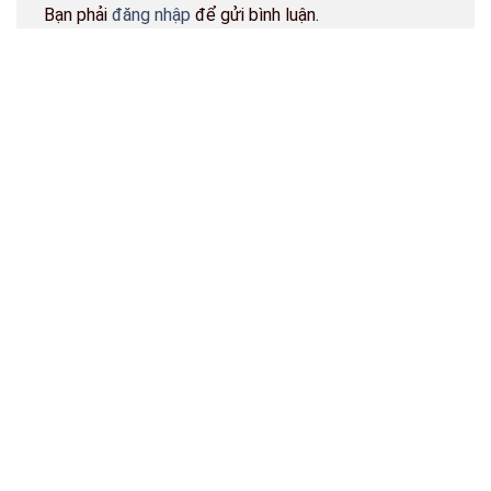
Bạn phải
đăng nhập
để gửi bình luận.
BẢN ĐỒ CỬA HÀNG