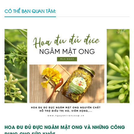
CÓ THỂ BẠN QUAN TÂM:
HOA ĐU ĐỦ ĐỰC NGÂM MẬT ONG VÀ NHỮNG CÔNG
DỤNG CHO SỨC KHỎE