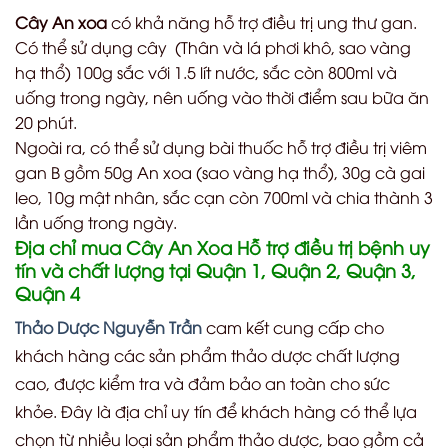
Cây An xoa
có khả năng hỗ trợ điều trị ung thư gan.
Có thể sử dụng cây (Thân và lá phơi khô, sao vàng
hạ thổ) 100g sắc với 1.5 lít nước, sắc còn 800ml và
uống trong ngày, nên uống vào thời điểm sau bữa ăn
20 phút.
Ngoài ra, có thể sử dụng bài thuốc hỗ trợ điều trị viêm
gan B gồm 50g An xoa (sao vàng hạ thổ), 30g cà gai
leo, 10g mật nhân, sắc cạn còn 700ml và chia thành 3
lần uống trong ngày.
Địa chỉ mua Cây An Xoa Hỗ trợ điều trị bệnh uy
tín và chất lượng tại Quận 1, Quận 2, Quận 3,
Quận 4
Thảo Dược Nguyễn Trần
cam kết cung cấp cho
khách hàng các sản phẩm thảo dược chất lượng
cao, được kiểm tra và đảm bảo an toàn cho sức
khỏe. Đây là địa chỉ uy tín để khách hàng có thể lựa
chọn từ nhiều loại sản phẩm thảo dược, bao gồm cả