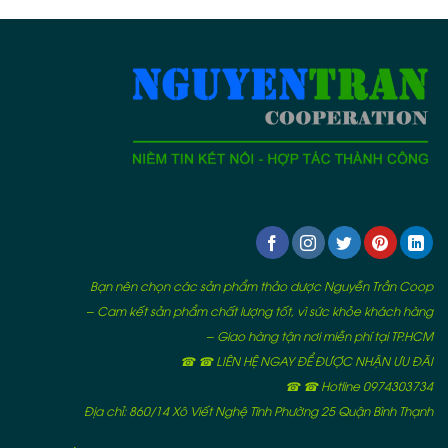
Bạn nên chọn các sản phẩm thảo dược Nguyễn Trần Coop
– Cam kết sản phẩm chất lượng tốt, vì sức khỏe khách hàng
– Giao hàng tận nơi miễn phí tại TP.HCM
☎ ☎ LIÊN HỆ NGAY ĐỂ ĐƯỢC NHẬN ƯU ĐÃI
☎ ☎ Hotline 0974303734
Địa chỉ: 860/14 Xô Viết Nghệ Tĩnh Phường 25 Quận Bình Thạnh