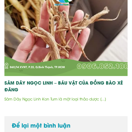
SÂM DÂY NGỌC LINH – BÁU VẬT CỦA ĐỒNG BÀO XÊ
ĐĂNG
Sâm Dây Ngọc Linh Kon Tum là một loại thảo dược [...]
Để lại một bình luận