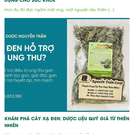
Hoa đu đủ đực ngâm mật ong, một nguyên liệu thiên [...]
KHÁM PHÁ CÂY XẠ ĐEN: DƯỢC LIỆU QUÝ GIÁ TỪ THIÊN
NHIÊN