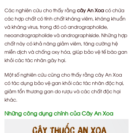
Các nghiên cứu cho thấy rằng
cây An Xoa
có chứa
các hợp chất có tính chất kháng viêm, kháng khuẩn
và kháng virus, trong đó có andrographolide,
neoandrographolide và andrographiside. Những hợp
chất này có khả năng giảm viêm, tăng cường hệ
miễn dịch và chống oxy hóa, giúp bảo vệ tế bào gan
khỏi các tác nhân gây hại.
Một số nghiên cứu cũng cho thấy rằng cây An Xoa
có tác dụng bảo vệ gan khỏi các tác nhân độc hại,
giảm tổn thương gan do rượu và các chất độc hại
khác.
Những công dụng chính của Cây An Xoa