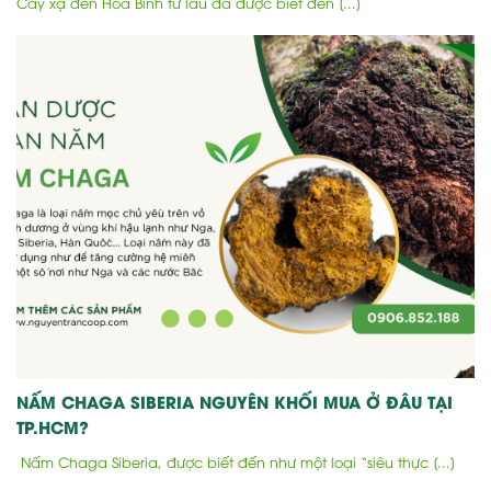
Cây xạ đen Hòa Bình từ lâu đã được biết đến [...]
NẤM CHAGA SIBERIA NGUYÊN KHỐI MUA Ở ĐÂU TẠI
TP.HCM?
Nấm Chaga Siberia, được biết đến như một loại “siêu thực [...]