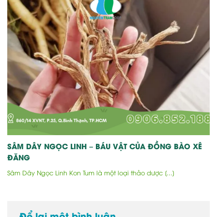
SÂM DÂY NGỌC LINH – BÁU VẬT CỦA ĐỒNG BÀO XÊ
ĐĂNG
Sâm Dây Ngọc Linh Kon Tum là một loại thảo dược [...]
Để lại một bình luận