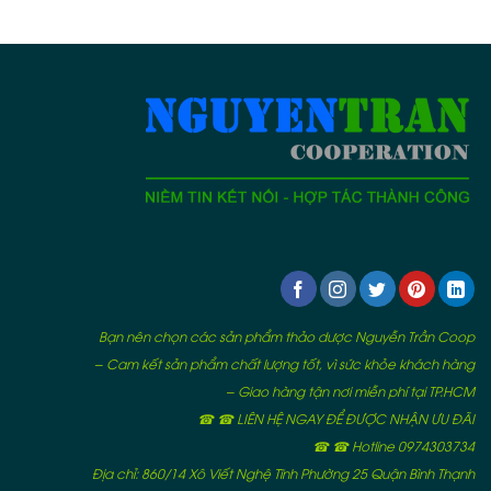
Bạn nên chọn các sản phẩm thảo dược Nguyễn Trần Coop
– Cam kết sản phẩm chất lượng tốt, vì sức khỏe khách hàng
– Giao hàng tận nơi miễn phí tại TP.HCM
☎ ☎ LIÊN HỆ NGAY ĐỂ ĐƯỢC NHẬN ƯU ĐÃI
☎ ☎ Hotline 0974303734
Địa chỉ: 860/14 Xô Viết Nghệ Tĩnh Phường 25 Quận Bình Thạnh