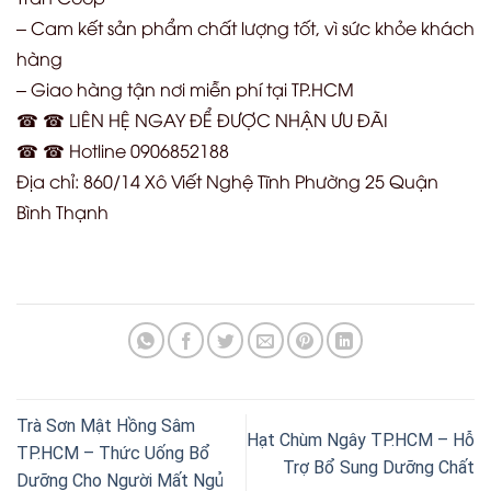
– Cam kết sản phẩm chất lượng tốt, vì sức khỏe khách
hàng
– Giao hàng tận nơi miễn phí tại TP.HCM
☎ ☎ LIÊN HỆ NGAY ĐỂ ĐƯỢC NHẬN ƯU ĐÃI
☎ ☎ Hotline 0906852188
Địa chỉ: 860/14 Xô Viết Nghệ Tĩnh Phường 25 Quận
Bình Thạnh
Trà Sơn Mật Hồng Sâm
Hạt Chùm Ngây TP.HCM – Hỗ
TP.HCM – Thức Uống Bổ
Trợ Bổ Sung Dưỡng Chất
Dưỡng Cho Người Mất Ngủ