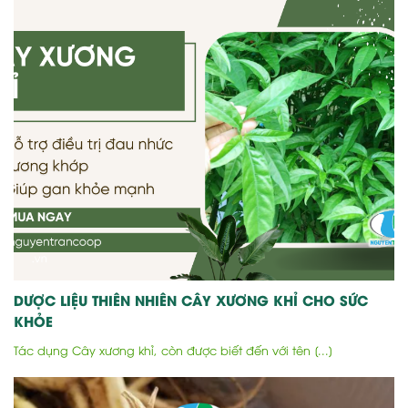
DƯỢC LIỆU THIÊN NHIÊN CÂY XƯƠNG KHỈ CHO SỨC
KHỎE
Tác dụng Cây xương khỉ, còn được biết đến với tên [...]