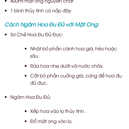
400ml mật ong nguyên chất
1 bình thủy tinh có nắp đậy
Cách Ngâm Hoa Đu Đủ với Mật Ong:
Sơ Chế Hoa Đu Đủ Đực:
Nhặt bỏ phần cánh hoa già, héo hoặc
sâu.
Rửa hoa nhẹ dưới vòi nước chảy.
Cắt bỏ phần cuống già, cứng để hoa đu
đủ đục.
Ngâm Hoa Đu Đủ:
Xếp hoa vào lọ thủy tinh.
Đổ mật ong vào lọ.