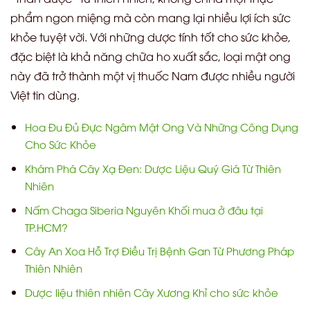
phẩm ngon miệng mà còn mang lại nhiều lợi ích sức
khỏe tuyệt vời. Với những dược tính tốt cho sức khỏe,
đặc biệt là khả năng chữa ho xuất sắc, loại mật ong
này đã trở thành một vị thuốc Nam được nhiều người
Việt tin dùng.
Hoa Đu Đủ Đực Ngâm Mật Ong Và Những Công Dụng
Cho Sức Khỏe
Khám Phá Cây Xạ Đen: Dược Liệu Quý Giá Từ Thiên
Nhiên
Nấm Chaga Siberia Nguyên Khối mua ở đâu tại
TP.HCM?
Cây An Xoa Hỗ Trợ Điều Trị Bệnh Gan Từ Phương Pháp
Thiên Nhiên
Dược liệu thiên nhiên Cây Xương Khỉ cho sức khỏe