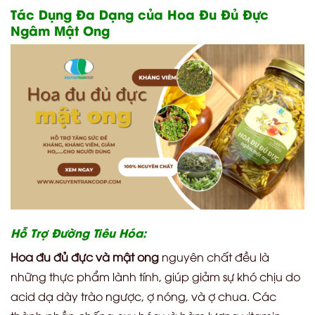
Tác Dụng Đa Dạng của Hoa Đu Đủ Đực
Ngâm Mật Ong
Hỗ Trợ Đường Tiêu Hóa:
Hoa đu đủ đực và mật ong
nguyên chất đều là
những thực phẩm lành tính, giúp giảm sự khó chịu do
acid dạ dày trào ngược, ợ nóng, và ợ chua. Các