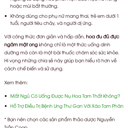
hoặc mùi bất thường.
Không dùng cho phụ nữ mang thai, trẻ em dưới 1
tuổi, người tiêu chảy, và người dị ứng.
Với công thức đơn giản và hấp dẫn,
hoa đu đủ đực
ngâm mật ong
không chỉ là một thức uống dinh
dưỡng mà còn là một bài thuốc chăm sóc sức khỏe.
Hi vọng những chia sẻ này giúp bạn hiểu rõ hơn về
cách chế biến và sử dụng.
Xem thêm:
Mất Ngủ Có Uống Được Nụ Hoa Tam Thất Không?
Hỗ Trợ Điều Trị Bệnh Ung Thư Gan Với Xáo Tam Phân
* Bạn nên chọn các sản phẩm thảo dược Nguyễn
Trần Coop