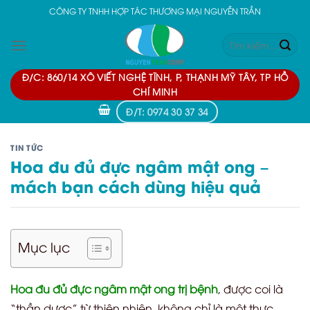
Skip
CÔNG TY TNHH HỢP TÁC THƯƠNG MẠI NGUYỄN TRẦN
to
Tìm
content
kiếm:
Đ/C: 860/14 XÔ VIẾT NGHỆ TĨNH, P, THẠNH MỸ TÂY, TP HỒ
CHÍ MINH
Đ/T: 0974 30 37 34
TIN TỨC
Hoa đu đủ đực ngâm mật ong –
mách bạn cách dùng hiệu quả
Mục lục
Hoa đu đủ đực ngâm mật ong trị bệnh
, được coi là
“thần dược” từ thiên nhiên, không chỉ là một thực