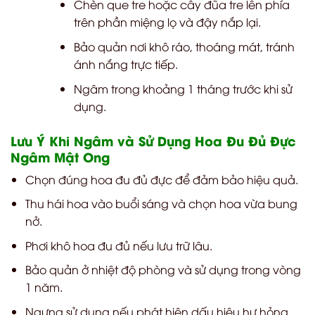
Chèn que tre hoặc cây đũa tre lên phía
trên phần miệng lọ và đậy nắp lại.
Bảo quản nơi khô ráo, thoáng mát, tránh
ánh nắng trực tiếp.
Ngâm trong khoảng 1 tháng trước khi sử
dụng.
Lưu Ý Khi Ngâm và Sử Dụng Hoa Đu Đủ Đực
Ngâm Mật Ong
Chọn đúng hoa đu đủ đực để đảm bảo hiệu quả.
Thu hái hoa vào buổi sáng và chọn hoa vừa bung
nở.
Phơi khô hoa đu đủ nếu lưu trữ lâu.
Bảo quản ở nhiệt độ phòng và sử dụng trong vòng
1 năm.
Ngưng sử dụng nếu phát hiện dấu hiệu hư hỏng