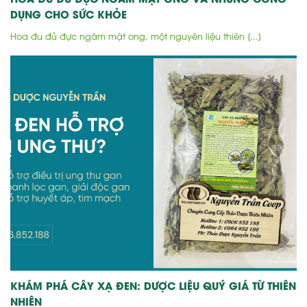
DỤNG CHO SỨC KHỎE
Hoa đu đủ đực ngâm mật ong, một nguyên liệu thiên [...]
KHÁM PHÁ CÂY XẠ ĐEN: DƯỢC LIỆU QUÝ GIÁ TỪ THIÊN
NHIÊN