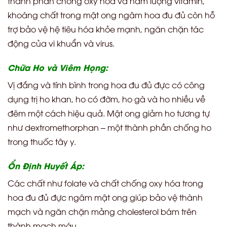
thành phần chống oxy hóa và hàm lượng vitamin,
khoáng chất trong mật ong ngâm hoa đu đủ còn hỗ
trợ bảo vệ hệ tiêu hóa khỏe mạnh, ngăn chặn tác
động của vi khuẩn và virus.
Chữa Ho và Viêm Họng:
Vị đắng và tính bình trong hoa đu đủ đực có công
dụng trị ho khan, ho có đờm, ho gà và ho nhiều về
đêm một cách hiệu quả. Mật ong giảm ho tương tự
như dextromethorphan – một thành phần chống ho
trong thuốc tây y.
Ổn Định Huyết Áp:
Các chất như folate và chất chống oxy hóa trong
hoa đu đủ đực ngâm mật ong giúp bảo vệ thành
mạch và ngăn chặn mảng cholesterol bám trên
thành mạch máu.