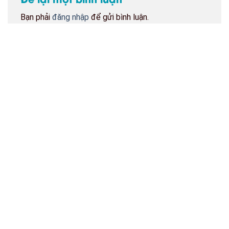
Bạn phải
đăng nhập
để gửi bình luận.
BẢN ĐỒ CỬA HÀNG