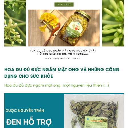
HOA ĐU ĐỦ ĐỰC NGÂM MẬT ONG VÀ NHỮNG CÔNG
DỤNG CHO SỨC KHỎE
Hoa đu đủ đực ngâm mật ong, một nguyên liệu thiên [...]