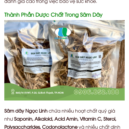
đánh giá cao trong việc bảo vệ sức khỏe.
Thành Phần Dược Chất Trong Sâm Dây
Sâm dây Ngọc Linh
chứa nhiều hoạt chất quý giá
như
Saponin, Alkaloid, Acid Amin, Vitamin C, Sterol,
Polysaccharides, Codonolactone
và nhiều chất dinh