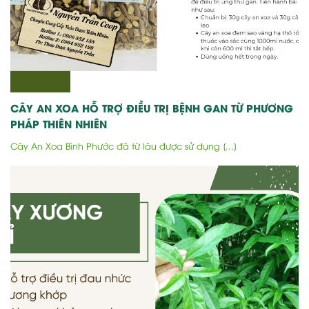
CÂY AN XOA HỖ TRỢ ĐIỀU TRỊ BỆNH GAN TỪ PHƯƠNG
PHÁP THIÊN NHIÊN
Cây An Xoa Bình Phước đã từ lâu được sử dụng [...]