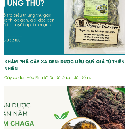
KHÁM PHÁ CÂY XẠ ĐEN: DƯỢC LIỆU QUÝ GIÁ TỪ THIÊN
NHIÊN
Cây xạ đen Hòa Bình từ lâu đã được biết đến [...]