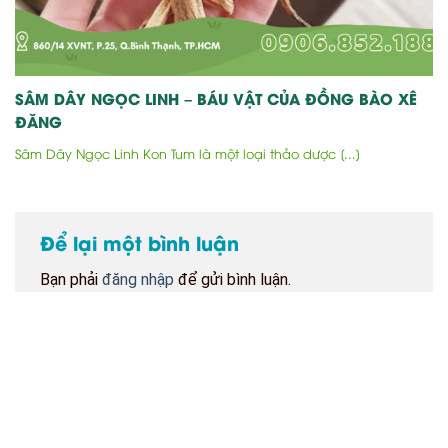
SÂM DÂY NGỌC LINH – BÁU VẬT CỦA ĐỒNG BÀO XÊ
ĐĂNG
Sâm Dây Ngọc Linh Kon Tum là một loại thảo dược [...]
Để lại một bình luận
Bạn phải
đăng nhập
để gửi bình luận.
BẢN ĐỒ CỬA HÀNG