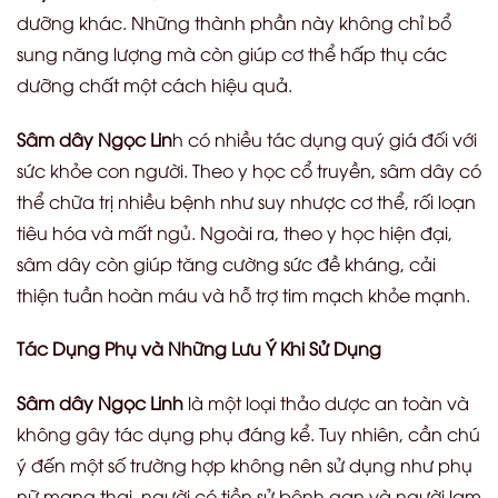
dưỡng khác. Những thành phần này không chỉ bổ
sung năng lượng mà còn giúp cơ thể hấp thụ các
dưỡng chất một cách hiệu quả.
Sâm dây Ngọc Lin
h có nhiều tác dụng quý giá đối với
sức khỏe con người. Theo y học cổ truyền, sâm dây có
thể chữa trị nhiều bệnh như suy nhược cơ thể, rối loạn
tiêu hóa và mất ngủ. Ngoài ra, theo y học hiện đại,
sâm dây còn giúp tăng cường sức đề kháng, cải
thiện tuần hoàn máu và hỗ trợ tim mạch khỏe mạnh.
Tác Dụng Phụ và Những Lưu Ý Khi Sử Dụng
Sâm dây Ngọc Linh
là một loại thảo dược an toàn và
không gây tác dụng phụ đáng kể. Tuy nhiên, cần chú
ý đến một số trường hợp không nên sử dụng như phụ
nữ mang thai, người có tiền sử bệnh gan và người lạm