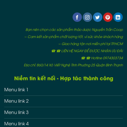
Bạn nên chọn các sản phẩm thảo dược Nguyễn Trần Coop
– Cam kết sản phẩm chất lượng tốt, vì sức khỏe khách hàng
– Giao hàng tận nơi miễn phí tại TP.HCM
☎ ☎ LIÊN HỆ NGAY ĐỂ ĐƯỢC NHẬN ƯU ĐÃI
☎ ☎ Hotline 0974303734
Địa chỉ: 860/14 Xô Viết Nghệ Tĩnh Phường 25 Quận Bình Thạnh
Niềm tin kết nối - Hợp tác thành công
Menu link 1
Menu link 2
Menu link 3
Menu link 4