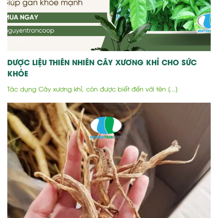
DƯỢC LIỆU THIÊN NHIÊN CÂY XƯƠNG KHỈ CHO SỨC
KHỎE
Tác dụng Cây xương khỉ, còn được biết đến với tên [...]