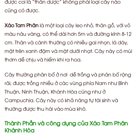
được coi là “thần dược” không phải loại cây nào
cũng có được.
Xáo Tam Phân
là một loại cây leo nhỏ, thân gỗ, với vỏ
màu nâu vàng, có thể dài hơn 5m và đường kính 8-12
cm. Thân và cành thường có nhiều gai nhọn, lá dày,
mặt trên xanh đậm và mặt dưới nhạt. Cây này có mùi
thơm dễ chịu và hiếm khi ra hoa.
Cây thường phân bố ở nơi dễ trồng và phân bố rộng
rãi, được trồng nhiều ở các vùng phía Nam như Bình
Thuận, Ninh Thuận, Khánh Hòa cũng như ở
Campuchia. Cây này có khả năng tự tái sinh và
thường được thu hái vào mùa khô.
Thành Phần và công dụng của Xáo Tam Phân
Khánh Hòa