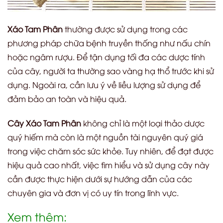
Xáo Tam Phân
thường được sử dụng trong các
phương pháp chữa bệnh truyền thống như nấu chín
hoặc ngâm rượu. Để tận dụng tối đa các dược tính
của cây, người ta thường sao vàng hạ thổ trước khi sử
dụng. Ngoài ra, cần lưu ý về liều lượng sử dụng để
đảm bảo an toàn và hiệu quả.
Cây Xáo Tam Phân
không chỉ là một loại thảo dược
quý hiếm mà còn là một nguồn tài nguyên quý giá
trong việc chăm sóc sức khỏe. Tuy nhiên, để đạt được
hiệu quả cao nhất, việc tìm hiểu và sử dụng cây này
cần được thực hiện dưới sự hướng dẫn của các
chuyên gia và đơn vị có uy tín trong lĩnh vực.
Xem thêm: