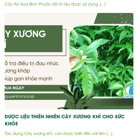
Cây An Xoa Bình Phước đã từ lâu được sử dụng [...]
DƯỢC LIỆU THIÊN NHIÊN CÂY XƯƠNG KHỈ CHO SỨC
KHỎE
Tác dụng Cây xương khỉ, còn được biết đến với tên [...]