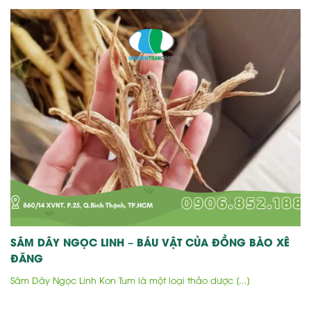
SÂM DÂY NGỌC LINH – BÁU VẬT CỦA ĐỒNG BÀO XÊ
ĐĂNG
Sâm Dây Ngọc Linh Kon Tum là một loại thảo dược [...]