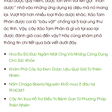
thảo dược quý hiếm, được tôn vinh với tên gọi “thần
dược” nhờ vào những ứng dụng kỳ diệu mà nó mang
lại. Vượt trội hơn nhiều loại thảo dược khác, Xáo Tam
Phân được coi là “báu vật” chống lại 5 loại ung thư
ác tính. Vậy, cây Xáo Tam Phân là gì và tại sao lại
được đánh giá cao đến vậy? Hãy cùng khám phá
thông tin chi tiết qua bài viết dưới đây.
Hoa Đu Đủ Đực Ngâm Mật Ong Và Những Công Dụng
Cho Sức Khỏe
Khám Phá Cây Xạ Đen: Dược Liệu Quý Giá Từ Thiên
Nhiên
Nấm Chaga Siberia Nguyên Khối mua ở đâu tại
TP.HCM?
Cây An Xoa Hỗ Trợ Điều Trị Bệnh Gan Từ Phương Pháp
Thiên Nhiên