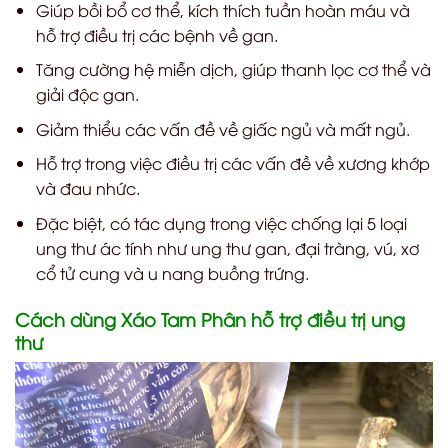
Giúp bồi bổ cơ thể, kích thích tuần hoàn máu và
hỗ trợ điều trị các bệnh về gan.
Tăng cường hệ miễn dịch, giúp thanh lọc cơ thể và
giải độc gan.
Giảm thiểu các vấn đề về giấc ngủ và mất ngủ.
Hỗ trợ trong việc điều trị các vấn đề về xương khớp
và đau nhức.
Đặc biệt, có tác dụng trong việc chống lại 5 loại
ung thư ác tính như ung thư gan, đại tràng, vú, xơ
cổ tử cung và u nang buồng trứng.
Cách dùng Xáo Tam Phân hỗ trợ điều trị ung
thư