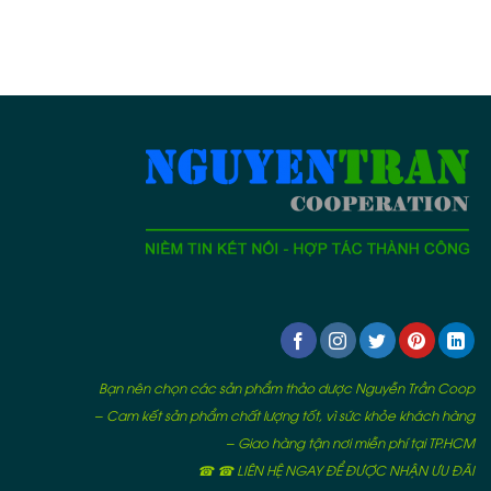
Bạn nên chọn các sản phẩm thảo dược Nguyễn Trần Coop
– Cam kết sản phẩm chất lượng tốt, vì sức khỏe khách hàng
– Giao hàng tận nơi miễn phí tại TP.HCM
☎ ☎ LIÊN HỆ NGAY ĐỂ ĐƯỢC NHẬN ƯU ĐÃI