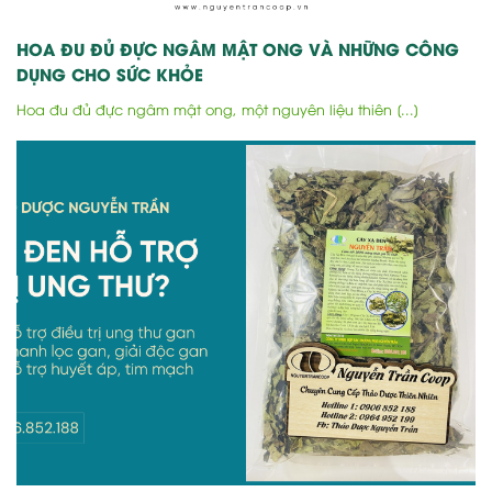
HOA ĐU ĐỦ ĐỰC NGÂM MẬT ONG VÀ NHỮNG CÔNG
DỤNG CHO SỨC KHỎE
Hoa đu đủ đực ngâm mật ong, một nguyên liệu thiên [...]