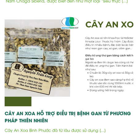
Nấm Chaga Siberia, được biết đến như một loại “siêu thực [...]
CÂY AN XOA HỖ TRỢ ĐIỀU TRỊ BỆNH GAN TỪ PHƯƠNG
PHÁP THIÊN NHIÊN
Cây An Xoa Bình Phước đã từ lâu được sử dụng [...]