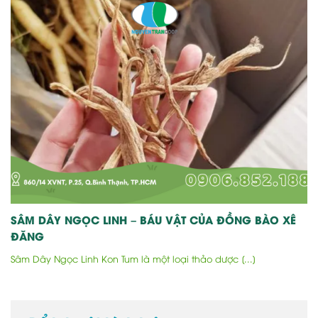
SÂM DÂY NGỌC LINH – BÁU VẬT CỦA ĐỒNG BÀO XÊ
ĐĂNG
Sâm Dây Ngọc Linh Kon Tum là một loại thảo dược [...]