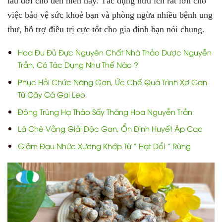
lâu đời cho đến hiên nay. Tác dụng hữu ích rất lớn cho
việc bảo vệ sức khoẻ bạn và phòng ngừa nhiều bệnh ung
thư, hỗ trợ điều trị cực tốt cho gia đình bạn nói chung.
Hoa Đu Đủ Đực Nguyên Chất Nhà Thảo Dược Nguyễn
Trần, Có Tác Dụng Như Thế Nào ?
Phục Hồi Chức Năng Gan, Ức Chế Quá Trình Xơ Gan
Từ Cây Cà Gai Leo
Đông Trùng Hạ Thảo Sấy Thăng Hoa Nguyễn Trần
Lá Chè Vằng Giải Độc Gan, Ổn Đinh Huyết Áp Cao
Giảm Đau Nhức Xương Khớp Từ ” Hạt Dổi ” Rừng