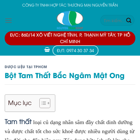
Skip
CÔNG TY TNHH HỢP TÁC THƯƠNG MẠI NGUYỄN TRẦN
to
Tìm
content
kiếm:
Đ/C: 860/14 XÔ VIẾT NGHỆ TĨNH, P, THẠNH MỸ TÂY, TP HỒ
CHÍ MINH
Đ/T: 0974 30 37 34
DƯỢC LIỆU TẠI TPHCM
Bột Tam Thất Bắc Ngâm Mật Ong
Mục lục
Tam thất
loại củ dạng nhân sâm đầy chất dinh dưỡng
và dược chất tốt cho sức khoẻ được nhiều người dùng từ