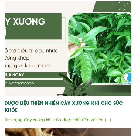
DƯỢC LIỆU THIÊN NHIÊN CÂY XƯƠNG KHỈ CHO SỨC
KHỎE
Tác dụng Cây xương khỉ, còn được biết đến với tên [...]