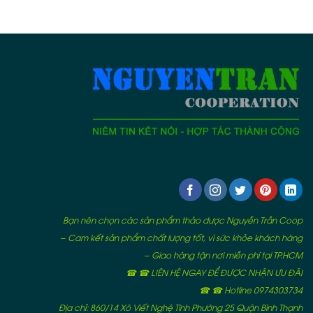
Bạn nên chọn các sản phẩm thảo dược Nguyễn Trần Coop
– Cam kết sản phẩm chất lượng tốt, vì sức khỏe khách hàng
– Giao hàng tận nơi miễn phí tại TP.HCM
☎ ☎ LIÊN HỆ NGAY ĐỂ ĐƯỢC NHẬN ƯU ĐÃI
☎ ☎ Hotline 0974303734
Địa chỉ: 860/14 Xô Viết Nghệ Tĩnh Phường 25 Quận Bình Thạnh