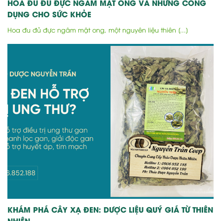
HOA ĐU ĐỦ ĐỰC NGÂM MẬT ONG VÀ NHỮNG CÔNG
DỤNG CHO SỨC KHỎE
Hoa đu đủ đực ngâm mật ong, một nguyên liệu thiên [...]
KHÁM PHÁ CÂY XẠ ĐEN: DƯỢC LIỆU QUÝ GIÁ TỪ THIÊN
NHIÊN