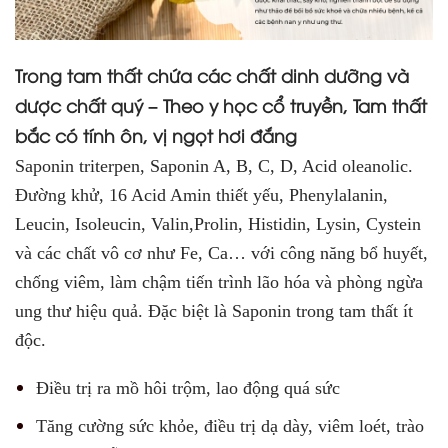
Trong tam thất chứa các chất dinh dưỡng và
dược chất quý – Theo y học cổ truyền, Tam thất
bắc có tính ôn, vị ngọt hơi đắng
Saponin triterpen, Saponin A, B, C, D, Acid oleanolic.
Đường khử, 16 Acid Amin thiết yếu, Phenylalanin,
Leucin, Isoleucin, Valin,Prolin, Histidin, Lysin, Cystein
và các chất vô cơ như Fe, Ca… với công năng bổ huyết,
chống viêm, làm chậm tiến trình lão hóa và phòng ngừa
ung thư hiệu quả. Đặc biệt là Saponin trong tam thất ít
độc.
Điều trị ra mồ hôi trộm, lao động quá sức
Tăng cường sức khỏe, điều trị dạ dày, viêm loét, trào