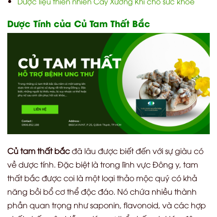
Dược liệu thiên nhiên Cây Xương Khỉ cho sức khỏe
Dược Tính của Củ Tam Thất Bắc
Củ tam thất bắc
đã lâu được biết đến với sự giàu có
về dược tính. Đặc biệt là trong lĩnh vực Đông y, tam
thất bắc được coi là một loại thảo mộc quý có khả
năng bồi bổ cơ thể độc đáo. Nó chứa nhiều thành
phần quan trọng như saponin, flavonoid, và các hợp