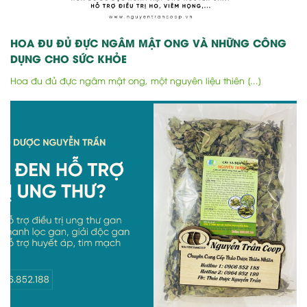
HOA ĐU ĐỦ ĐỰC NGÂM MẬT ONG VÀ NHỮNG CÔNG
DỤNG CHO SỨC KHỎE
Hoa đu đủ đực ngâm mật ong, một nguyên liệu thiên [...]