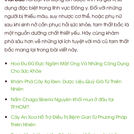
dụng đặc biệt trong lĩnh vực Đông y. Đối với những
người bị thiếu máu, suy nhược cơ thể, hoặc phụ nữ
sau khi sinh nở cần phục hồi sức khỏe, tam thất bắc là
một nguồn dưỡng chất thiết yếu. Hãy cùng khám
phá sâu hơn về những lợi ích tuyệt vời mà củ tam thất
bắc mang lại trong bài viết này.
Hoa Đu Đủ Đực Ngâm Mật Ong Và Những Công Dụng
Cho Sức Khỏe
Khám Phá Cây Xạ Đen: Dược Liệu Quý Giá Từ Thiên
Nhiên
Nấm Chaga Siberia Nguyên Khối mua ở đâu tại
TP.HCM?
Cây An Xoa Hỗ Trợ Điều Trị Bệnh Gan Từ Phương Pháp
Thiên Nhiên