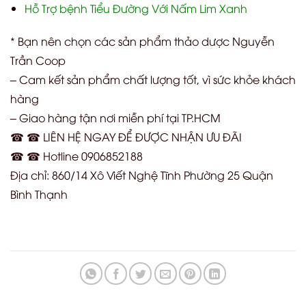
Hỗ Trợ bệnh Tiểu Đường Với Nấm Lim Xanh
* Bạn nên chọn các sản phẩm thảo dược Nguyễn
Trần Coop
– Cam kết sản phẩm chất lượng tốt, vì sức khỏe khách
hàng
– Giao hàng tận nơi miễn phí tại TP.HCM
☎ ☎ LIÊN HỆ NGAY ĐỂ ĐƯỢC NHẬN ƯU ĐÃI
☎ ☎ Hotline 0906852188
Địa chỉ: 860/14 Xô Viết Nghệ Tĩnh Phường 25 Quận
Bình Thạnh