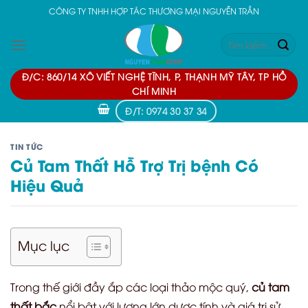
Skip
CÔNG TY TNHH HỢP TÁC THƯƠNG MẠI NGUYỄN TRẦN
to
Tìm
content
kiếm:
Đ/C: 860/14 XÔ VIẾT NGHỆ TĨNH, P, THẠNH MỸ TÂY, TP HỒ
CHÍ MINH
Đ/T: 0974 30 37 34
TIN TỨC
Củ Tam Thất Hỗ Trợ Trị bệnh Có
Hiệu Quả
Mục lục
Trong thế giới đầy ắp các loại thảo mộc quý,
củ tam
thất bắc
nổi bật với lượng lớn dược tính và giá trị sử