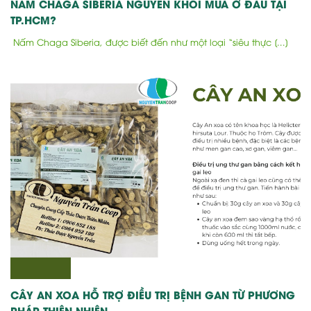
NẤM CHAGA SIBERIA NGUYÊN KHỐI MUA Ở ĐÂU TẠI
TP.HCM?
Nấm Chaga Siberia, được biết đến như một loại “siêu thực [...]
CÂY AN XOA HỖ TRỢ ĐIỀU TRỊ BỆNH GAN TỪ PHƯƠNG
PHÁP THIÊN NHIÊN