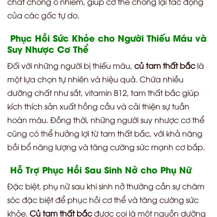
chất chống ô nhiễm, giúp cơ thể chống lại tác động
của các gốc tự do.
Phục Hồi Sức Khỏe cho Người Thiếu Máu và
Suy Nhược Cơ Thể
Đối với những người bị thiếu máu,
củ tam thất bắc
là
một lựa chọn tự nhiên và hiệu quả. Chứa nhiều
dưỡng chất như sắt, vitamin B12, tam thất bắc giúp
kích thích sản xuất hồng cầu và cải thiện sự tuần
hoàn máu. Đồng thời, những người suy nhược cơ thể
cũng có thể hưởng lợi từ tam thất bắc, với khả năng
bồi bổ năng lượng và tăng cường sức mạnh cơ bắp.
Hỗ Trợ Phục Hồi Sau Sinh Nở cho Phụ Nữ
Đặc biệt, phụ nữ sau khi sinh nở thường cần sự chăm
sóc đặc biệt để phục hồi cơ thể và tăng cường sức
khỏe.
Củ tam thất bắc
được coi là một nguồn dưỡng