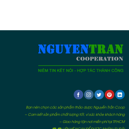
Bạn nên chọn các sản phẩm thảo dược Nguyễn Trần Coop
– Cam kết sản phẩm chất lượng tốt, vì sức khỏe khách hàng
– Giao hàng tận nơi miễn phí tại TP.HCM
☎ ☎ LIÊN HỆ NGAY ĐỂ ĐƯỢC NHẬN ƯU ĐÃI