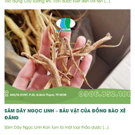
Tác dụng Cây xương khỉ, còn được biết đến với tên [...]
SÂM DÂY NGỌC LINH – BÁU VẬT CỦA ĐỒNG BÀO XÊ
ĐĂNG
Sâm Dây Ngọc Linh Kon Tum là một loại thảo dược [...]