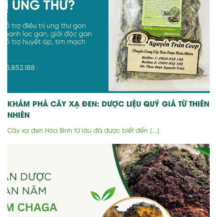
KHÁM PHÁ CÂY XẠ ĐEN: DƯỢC LIỆU QUÝ GIÁ TỪ THIÊN
NHIÊN
Cây xạ đen Hòa Bình từ lâu đã được biết đến [...]