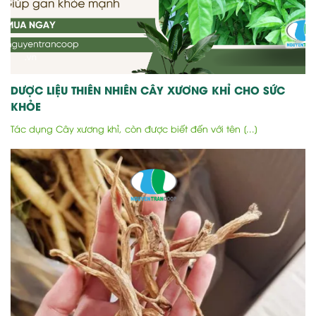
DƯỢC LIỆU THIÊN NHIÊN CÂY XƯƠNG KHỈ CHO SỨC
KHỎE
Tác dụng Cây xương khỉ, còn được biết đến với tên [...]