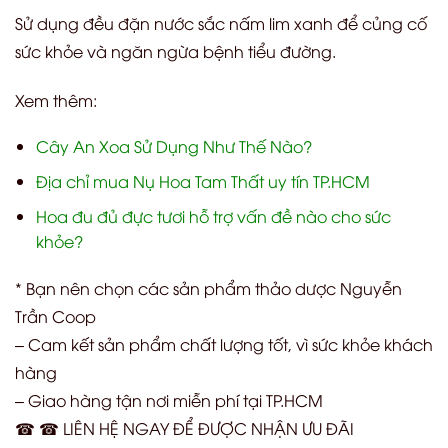
Sử dụng đều đặn nước sắc nấm lim xanh để củng cố
sức khỏe và ngăn ngừa bệnh tiểu đường.
Xem thêm:
Cây An Xoa Sử Dụng Như Thế Nào?
Địa chỉ mua Nụ Hoa Tam Thất uy tín TP.HCM
Hoa đu đủ đực tươi hỗ trợ vấn đề nào cho sức
khỏe?
* Bạn nên chọn các sản phẩm thảo dược Nguyễn
Trần Coop
– Cam kết sản phẩm chất lượng tốt, vì sức khỏe khách
hàng
– Giao hàng tận nơi miễn phí tại TP.HCM
☎ ☎ LIÊN HỆ NGAY ĐỂ ĐƯỢC NHẬN ƯU ĐÃI