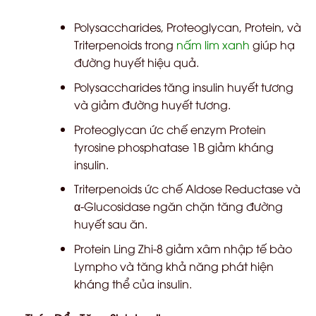
Polysaccharides, Proteoglycan, Protein, và
Triterpenoids trong
nấm lim xanh
giúp hạ
đường huyết hiệu quả.
Polysaccharides tăng insulin huyết tương
và giảm đường huyết tương.
Proteoglycan ức chế enzym Protein
tyrosine phosphatase 1B giảm kháng
insulin.
Triterpenoids ức chế Aldose Reductase và
α-Glucosidase ngăn chặn tăng đường
huyết sau ăn.
Protein Ling Zhi-8 giảm xâm nhập tế bào
Lympho và tăng khả năng phát hiện
kháng thể của insulin.