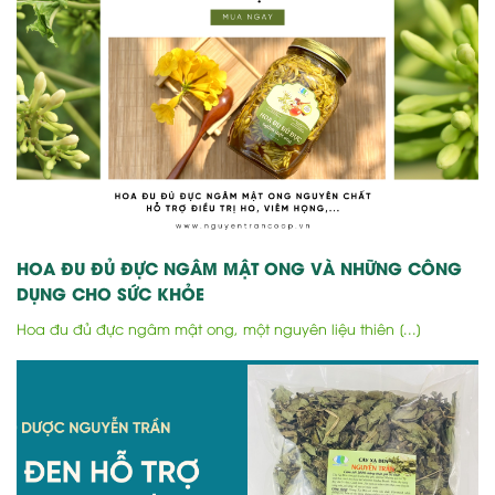
HOA ĐU ĐỦ ĐỰC NGÂM MẬT ONG VÀ NHỮNG CÔNG
DỤNG CHO SỨC KHỎE
Hoa đu đủ đực ngâm mật ong, một nguyên liệu thiên [...]