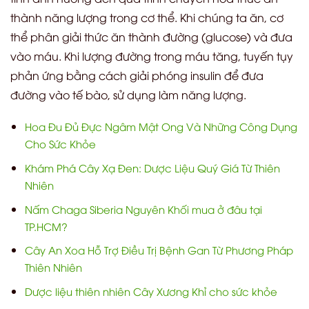
thành năng lượng trong cơ thể. Khi chúng ta ăn, cơ
thể phân giải thức ăn thành đường (glucose) và đưa
vào máu. Khi lượng đường trong máu tăng, tuyến tụy
phản ứng bằng cách giải phóng insulin để đưa
đường vào tế bào, sử dụng làm năng lượng.
Hoa Đu Đủ Đực Ngâm Mật Ong Và Những Công Dụng
Cho Sức Khỏe
Khám Phá Cây Xạ Đen: Dược Liệu Quý Giá Từ Thiên
Nhiên
Nấm Chaga Siberia Nguyên Khối mua ở đâu tại
TP.HCM?
Cây An Xoa Hỗ Trợ Điều Trị Bệnh Gan Từ Phương Pháp
Thiên Nhiên
Dược liệu thiên nhiên Cây Xương Khỉ cho sức khỏe