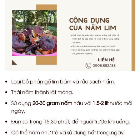
Loại bỏ phần gỗ lim bám và rửa sạch nấm.
Thái nấm thành lát mỏng.
Sử dụng
20-30 gram nấm
nấu vớ
i 1.5-2 lít
nước mỗi
ngày.
Đun sôi trong 15-30 phút, để nguội trước khi uống.
Có thể hãm như trà và sử dụng hết trong ngày.