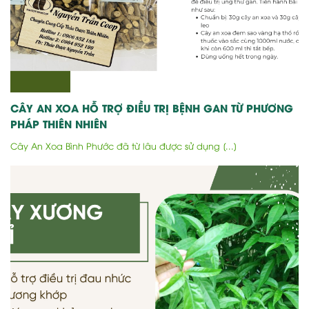
CÂY AN XOA HỖ TRỢ ĐIỀU TRỊ BỆNH GAN TỪ PHƯƠNG
PHÁP THIÊN NHIÊN
Cây An Xoa Bình Phước đã từ lâu được sử dụng [...]