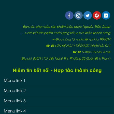
Bạn nên chọn các sản phẩm thảo dược Nguyễn Trần Coop
– Cam kết sản phẩm chất lượng tốt, vì sức khỏe khách hàng
– Giao hàng tận nơi miễn phí tại TP.HCM
☎ ☎ LIÊN HỆ NGAY ĐỂ ĐƯỢC NHẬN ƯU ĐÃI
☎ ☎ Hotline 0974303734
Địa chỉ: 860/14 Xô Viết Nghệ Tĩnh Phường 25 Quận Bình Thạnh
Niềm tin kết nối - Hợp tác thành công
Menu link 1
Menu link 2
Menu link 3
Menu link 4