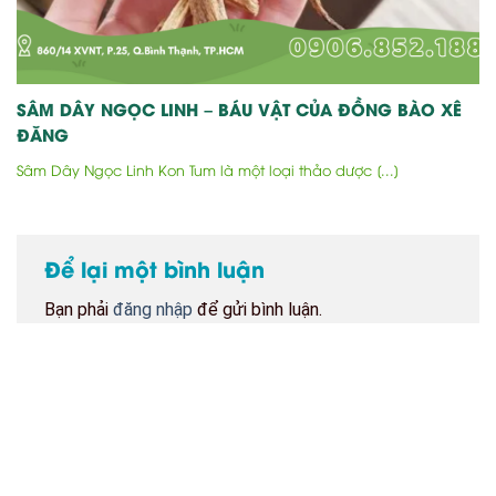
SÂM DÂY NGỌC LINH – BÁU VẬT CỦA ĐỒNG BÀO XÊ
ĐĂNG
Sâm Dây Ngọc Linh Kon Tum là một loại thảo dược [...]
Để lại một bình luận
Bạn phải
đăng nhập
để gửi bình luận.
BẢN ĐỒ CỬA HÀNG