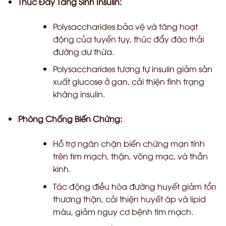
Thúc Đẩy Tăng Sinh Insulin:
Polysaccharides bảo vệ và tăng hoạt
động của tuyến tụy, thúc đẩy đào thải
đường dư thừa.
Polysaccharides tương tự insulin giảm sản
xuất glucose ở gan, cải thiện tình trạng
kháng insulin.
Phòng Chống Biến Chứng:
Hỗ trợ ngăn chặn biến chứng mạn tính
trên tim mạch, thận, võng mạc, và thần
kinh.
Tác động điều hòa đường huyết giảm tổn
thương thận, cải thiện huyết áp và lipid
máu, giảm nguy cơ bệnh tim mạch.