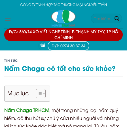
Skip
CÔNG TY TNHH HỢP TÁC THƯƠNG MẠI NGUYỄN TRẦN
to
Tìm
content
kiếm:
Đ/C: 860/14 XÔ VIẾT NGHỆ TĨNH, P, THẠNH MỸ TÂY, TP HỒ
CHÍ MINH
Đ/T: 0974 30 37 34
TIN TỨC
Nấm Chaga có tốt cho sức khỏe?
Mục lục
Nấm Chaga TP.HCM
, một trong những loại nấm quý
hiếm, đã thu hút sự chú ý của nhiều người với những
lợi ích sức khỏe đặc biệt mà nó mang lại. Từ lâu, nấm