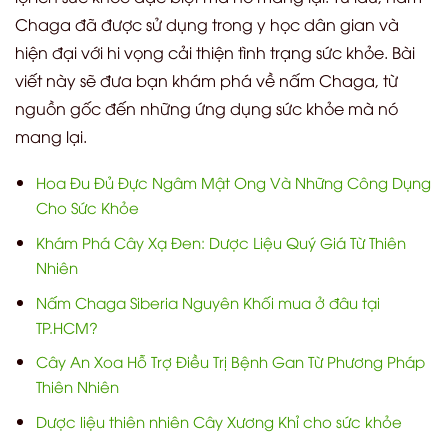
Chaga đã được sử dụng trong y học dân gian và
hiện đại với hi vọng cải thiện tình trạng sức khỏe. Bài
viết này sẽ đưa bạn khám phá về nấm Chaga, từ
nguồn gốc đến những ứng dụng sức khỏe mà nó
mang lại.
Hoa Đu Đủ Đực Ngâm Mật Ong Và Những Công Dụng
Cho Sức Khỏe
Khám Phá Cây Xạ Đen: Dược Liệu Quý Giá Từ Thiên
Nhiên
Nấm Chaga Siberia Nguyên Khối mua ở đâu tại
TP.HCM?
Cây An Xoa Hỗ Trợ Điều Trị Bệnh Gan Từ Phương Pháp
Thiên Nhiên
Dược liệu thiên nhiên Cây Xương Khỉ cho sức khỏe