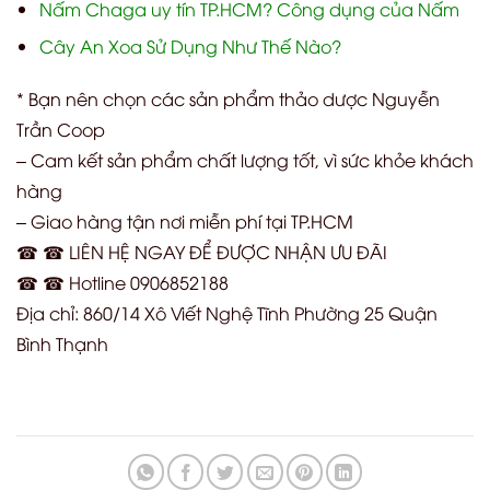
Nấm Chaga uy tín TP.HCM? Công dụng của Nấm
Cây An Xoa Sử Dụng Như Thế Nào?
* Bạn nên chọn các sản phẩm thảo dược Nguyễn
Trần Coop
– Cam kết sản phẩm chất lượng tốt, vì sức khỏe khách
hàng
– Giao hàng tận nơi miễn phí tại TP.HCM
☎ ☎ LIÊN HỆ NGAY ĐỂ ĐƯỢC NHẬN ƯU ĐÃI
☎ ☎ Hotline 0906852188
Địa chỉ: 860/14 Xô Viết Nghệ Tĩnh Phường 25 Quận
Bình Thạnh