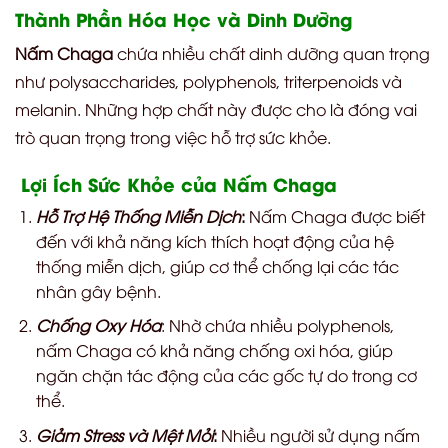
Thành Phần Hóa Học và Dinh Dưỡng
Nấm Chaga
chứa nhiều chất dinh dưỡng quan trọng
như polysaccharides, polyphenols, triterpenoids và
melanin. Những hợp chất này được cho là đóng vai
trò quan trọng trong việc hỗ trợ sức khỏe.
Lợi Ích Sức Khỏe của Nấm Chaga
Hỗ Trợ Hệ Thống Miễn Dịch
:
Nấm Chaga được biết
đến với khả năng kích thích hoạt động của hệ
thống miễn dịch, giúp cơ thể chống lại các tác
nhân gây bệnh.
Chống Oxy Hóa
: Nhờ chứa nhiều polyphenols,
nấm Chaga có khả năng chống oxi hóa, giúp
ngăn chặn tác động của các gốc tự do trong cơ
thể.
Giảm Stress và Mệt Mỏi
:
Nhiều người sử dụng nấm