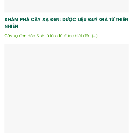
KHÁM PHÁ CÂY XẠ ĐEN: DƯỢC LIỆU QUÝ GIÁ TỪ THIÊN
NHIÊN
Cây xạ đen Hòa Bình từ lâu đã được biết đến [...]