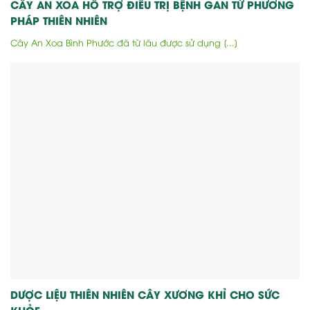
CÂY AN XOA HỖ TRỢ ĐIỀU TRỊ BỆNH GAN TỪ PHƯƠNG
PHÁP THIÊN NHIÊN
Cây An Xoa Bình Phước đã từ lâu được sử dụng [...]
DƯỢC LIỆU THIÊN NHIÊN CÂY XƯƠNG KHỈ CHO SỨC