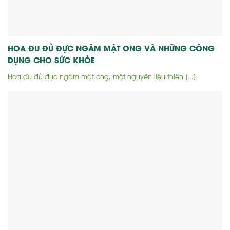
HOA ĐU ĐỦ ĐỰC NGÂM MẬT ONG VÀ NHỮNG CÔNG
DỤNG CHO SỨC KHỎE
Hoa đu đủ đực ngâm mật ong, một nguyên liệu thiên [...]