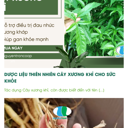
DƯỢC LIỆU THIÊN NHIÊN CÂY XƯƠNG KHỈ CHO SỨC
KHỎE
Tác dụng Cây xương khỉ, còn được biết đến với tên [...]