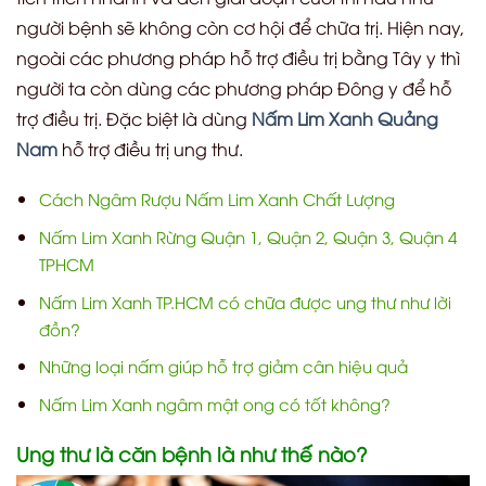
người bệnh sẽ không còn cơ hội để chữa trị. Hiện nay,
ngoài các phương pháp hỗ trợ điều trị bằng Tây y thì
người ta còn dùng các phương pháp Đông y để hỗ
trợ điều trị. Đặc biệt là dùng
Nấm Lim Xanh Quảng
Nam
hỗ trợ điều trị ung thư.
Cách Ngâm Rượu Nấm Lim Xanh Chất Lượng
Nấm Lim Xanh Rừng Quận 1, Quận 2, Quận 3, Quận 4
TPHCM
Nấm Lim Xanh TP.HCM có chữa được ung thư như lời
đồn?
Những loại nấm giúp hỗ trợ giảm cân hiệu quả
Nấm Lim Xanh ngâm mật ong có tốt không?
Ung thư là căn bệnh là như thế nào?