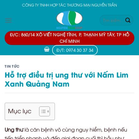
Skip
CÔNG TY TNHH HỢP TÁC THƯƠNG MẠI NGUYỄN TRẦN
to
Tìm
content
kiếm:
Đ/C: 860/14 XÔ VIẾT NGHỆ TĨNH, P, THẠNH MỸ TÂY, TP HỒ
CHÍ MINH
Đ/T: 0974 30 37 34
TIN TỨC
Hỗ trợ điều trị ung thư với Nấm Lim
Xanh Quảng Nam
Mục lục
Ung thư
là căn bệnh vô cùng nguy hiểm, bệnh nếu
tiến triển nhanh và đến giai đoạn cuối thì hầu như