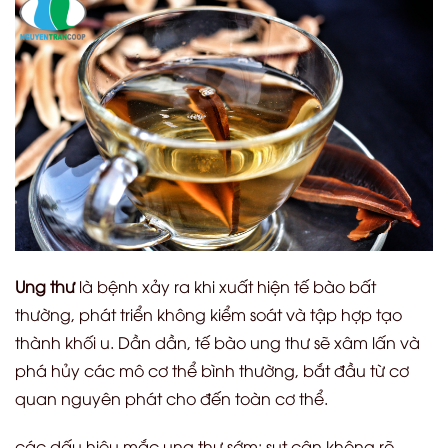
Ung thư
là bệnh xảy ra khi xuất hiện tế bào bất
thường, phát triển không kiểm soát và tập hợp tạo
thành khối u. Dần dần, tế bào ung thư sẽ xâm lấn và
phá hủy các mô cơ thể bình thường, bắt đầu từ cơ
quan nguyên phát cho đến toàn cơ thể.
các dấu hiệu mắc ung thư sớm: sụt cân không rõ