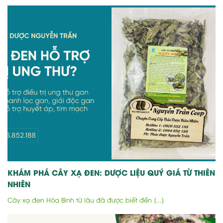
KHÁM PHÁ CÂY XẠ ĐEN: DƯỢC LIỆU QUÝ GIÁ TỪ THIÊN
NHIÊN
Cây xạ đen Hòa Bình từ lâu đã được biết đến [...]