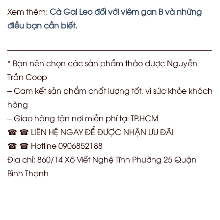
Xem thêm:
Cà Gai Leo đối với viêm gan B và những
điều bạn cần biết.
——————————————————————————
* Bạn nên chọn các sản phẩm thảo dược Nguyễn
Trần Coop
– Cam kết sản phẩm chất lượng tốt, vì sức khỏe khách
hàng
– Giao hàng tận nơi miễn phí tại TP.HCM
☎ ☎ LIÊN HỆ NGAY ĐỂ ĐƯỢC NHẬN ƯU ĐÃI
☎ ☎ Hotline 0906852188
Địa chỉ: 860/14 Xô Viết Nghệ Tĩnh Phường 25 Quận
Bình Thạnh