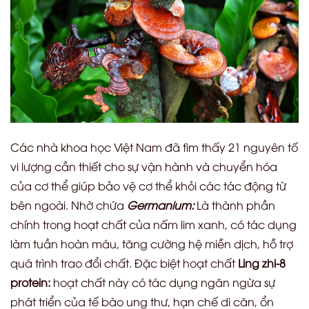
Các nhà khoa học Việt Nam đã tìm thấy 21 nguyên tố
vi lượng cần thiết cho sự vận hành và chuyển hóa
của cơ thể giúp bảo vệ cơ thể khỏi các tác động từ
bên ngoài. Nhờ chứa
Germanium:
Là thành phần
chính trong hoạt chất của nấm lim xanh, có tác dụng
làm tuần hoàn máu, tăng cường hệ miễn dịch, hỗ trợ
quá trình trao đổi chất. Đặc biệt hoạt chất
Ling zhi-8
protein:
hoạt chất này có tác dụng ngăn ngừa sự
phát triển của tế bào ung thư, hạn chế di căn, ổn