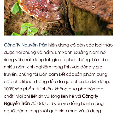
Công Ty Nguyễn Trần
hiện đang có bán các loại thảo
dược nói chung và nấm, Lim xanh Quảng Nam nói
riêng với chất lượng tốt, giá cả phải chăng. Là nơi có
nhiều năm kinh nghiệm trong lĩnh vực đông y gia
truyền, chúng tôi luôn cam kết các sản phẩm cung
cấp cho khách hàng đều đã qua chọn lọc kỹ lưỡng,
100% sản phẩm tự nhiên, không qua pha trộn tạp
chất. Mọi chi tiết xin vui lòng liên hệ với
Công ty
Nguyễn Trần
để được tư vấn và đồng hành cùng
người bệnh trong suốt quá trình mua và sử dụng.