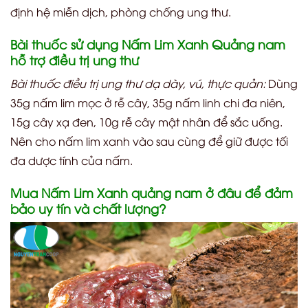
định hệ miễn dịch, phòng chống ung thư.
Bài thuốc sử dụng Nấm Lim Xanh Quảng nam
hỗ trợ điều trị ung thư
Bài thuốc điều trị ung thư dạ dày, vú, thực quản:
Dùng
35g nấm lim mọc ở rễ cây, 35g nấm linh chi đa niên,
15g cây xạ đen, 10g rễ cây mật nhân để sắc uống.
Nên cho nấm lim xanh vào sau cùng để giữ được tối
đa dược tính của nấm.
Mua Nấm Lim Xanh quảng nam ở đâu để đảm
bảo uy tín và chất lượng?