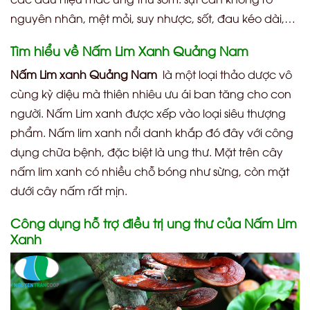
nguyên nhân, mệt mỏi, suy nhược, sốt, đau kéo dài,…
Tìm hiểu về Nấm Lim Xanh Quảng Nam
Nấm Lim xanh Quảng Nam
là một loại thảo dược vô
cùng kỳ diệu mà thiên nhiêu ưu ái ban tăng cho con
người. Nấm Lim xanh được xếp vào loại siêu thượng
phẩm. Nấm lim xanh nổi danh khắp đó đây với công
dụng chữa bệnh, đặc biệt là ung thư. Mặt trên cây
nấm lim xanh có nhiều chỗ bóng như sừng, còn mặt
dưới cây nấm rất mịn.
Công dụng hỗ trợ điều trị ung thư của Nấm Lim
Xanh