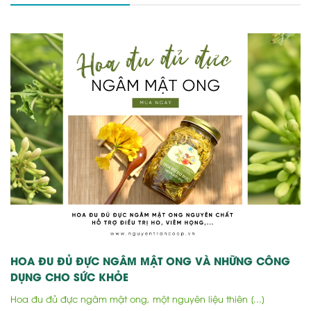
HOA ĐU ĐỦ ĐỰC NGÂM MẬT ONG VÀ NHỮNG CÔNG
DỤNG CHO SỨC KHỎE
Hoa đu đủ đực ngâm mật ong, một nguyên liệu thiên [...]