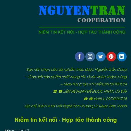
Bạn nên chọn các sản phẩm thảo dược Nguyễn Trần Coop
– Cam kết sản phẩm chất lượng tốt, vì sức khỏe khách hàng
– Giao hàng tận nơi miễn phí tại TP.HCM
☎ ☎ LIÊN HỆ NGAY ĐỂ ĐƯỢC NHẬN ƯU ĐÃI
☎ ☎ Hotline 0974303734
Địa chỉ: 860/14 Xô Viết Nghệ Tĩnh Phường 25 Quận Bình Thạnh
Niềm tin kết nối - Hợp tác thành công
Menu link 1