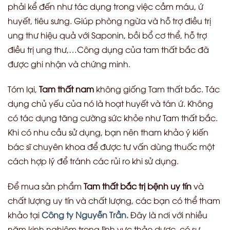
phải kể đến như tác dụng trong việc cầm máu, ứ
huyết, tiêu sưng. Giúp phòng ngừa và hỗ trợ điều trị
ung thư hiệu quả với Saponin, bồi bổ cơ thể, hỗ trợ
điều trị ung thư,…Công dụng của tam thất bắc đã
được ghi nhận và chứng minh.
Tóm lại,
Tam thất nam
không giống Tam thất bắc. Tác
dụng chủ yếu của nó là hoạt huyết và tán ứ. Không
có tác dụng tăng cường sức khỏe như Tam thất bắc.
Khi có nhu cầu sử dụng, bạn nên tham khảo ý kiến
bác sĩ chuyên khoa để được tư vấn dùng thuốc một
cách hợp lý để tránh các rủi ro khi sử dụng.
Để mua sản phẩm
Tam thất bắc trị bệnh uy tín
và
chất lượng uy tín và chất lượng, các bạn có thể tham
khảo tại
Công ty Nguyễn Trần.
Đây là nơi với nhiều
năm kinh nghiệm trong lĩnh vực thảo dược, có sự