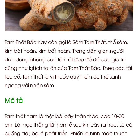
Tam Thất Bắc hay còn gọi là Sâm Tam Thất, thổ sâm,
kim bát hoàn, kim bất hoán. Trong dân gian người
dân dùng những các tên rất đẹp để đề cao giá trị
cũng như lợi ích to lớn của Tam Thất Bắc. Theo các tài
liệu cổ, Tam thất là vị thuốc quý hiếm có thể sánh
ngang với nhân sâm.
Mô tả
Tam thất nam là một loài cây thân thảo, cao 10-20
cm. Lá mọc thẳng từ thân rễ sau khi cây ra hoa. Lá có
cuống dài, bẹ lá phát triển. Phiến lá hình mác thuôn