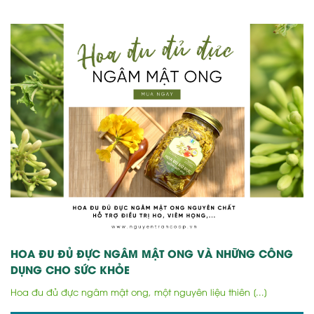
HOA ĐU ĐỦ ĐỰC NGÂM MẬT ONG VÀ NHỮNG CÔNG
DỤNG CHO SỨC KHỎE
Hoa đu đủ đực ngâm mật ong, một nguyên liệu thiên [...]