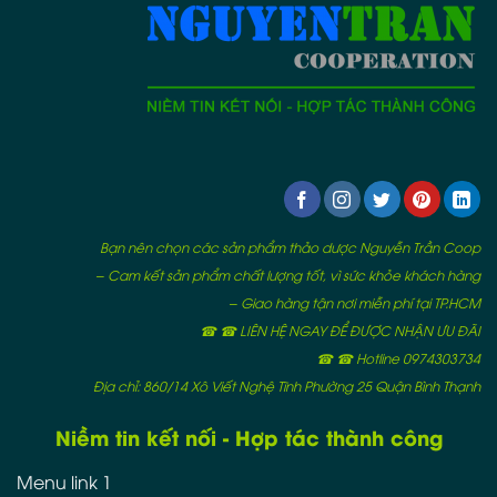
Bạn nên chọn các sản phẩm thảo dược Nguyễn Trần Coop
– Cam kết sản phẩm chất lượng tốt, vì sức khỏe khách hàng
– Giao hàng tận nơi miễn phí tại TP.HCM
☎ ☎ LIÊN HỆ NGAY ĐỂ ĐƯỢC NHẬN ƯU ĐÃI
☎ ☎ Hotline 0974303734
Địa chỉ: 860/14 Xô Viết Nghệ Tĩnh Phường 25 Quận Bình Thạnh
Niềm tin kết nối - Hợp tác thành công
Menu link 1