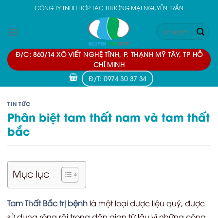
Skip
CÔNG TY TNHH HỢP TÁC THƯƠNG MẠI NGUYỄN TRẦN
to
Tìm
content
kiếm:
Đ/C: 860/14 XÔ VIẾT NGHỆ TĨNH, P, THẠNH MỸ TÂY, TP HỒ
CHÍ MINH
Đ/T: 0974 30 37 34
TIN TỨC
Phân biệt tam thất nam và tam thất
bắc
Mục lục
Tam Thất Bắc trị bệnh
là một loại dược liệu quý, được
sử dụng rộng rãi trong dân gian từ lâu vì những công