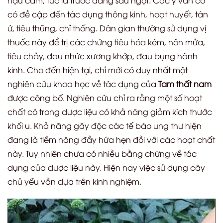
hậu cam, tức là trước đắng sau ngọt. Các y văn cổ
có đề cập đến tác dụng thông kinh, hoạt huyết, tán
ứ, tiêu thũng, chỉ thống. Dân gian thường sử dụng vị
thuốc này để trị các chứng tiêu hóa kém, nôn mửa,
tiêu chảy, đau nhức xương khớp, đau bụng hành
kinh. Cho đến hiện tại, chỉ mới có duy nhất một
nghiên cứu khoa học về tác dụng của
Tam thất nam
được công bố. Nghiên cứu chỉ ra rằng một số hoạt
chất có trong dược liệu có khả năng giảm kích thước
khối u. Khả năng gây độc các tế bào ung thư hiện
đang là tiềm năng đầy hứa hẹn đồi với các hoạt chất
này. Tuy nhiên chưa có nhiều bằng chứng về tác
dụng của dược liệu này. Hiện nay việc sử dụng cây
chủ yếu vẫn dựa trên kinh nghiệm.