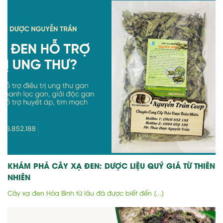
KHÁM PHÁ CÂY XẠ ĐEN: DƯỢC LIỆU QUÝ GIÁ TỪ THIÊN
NHIÊN
Cây xạ đen Hòa Bình từ lâu đã được biết đến [...]