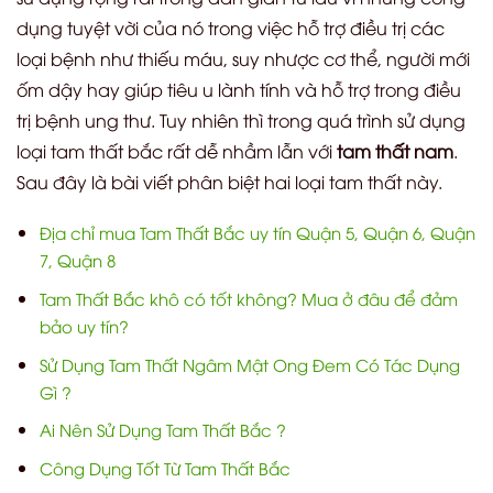
dụng tuyệt vời của nó trong việc hỗ trợ điều trị các
loại bệnh như thiếu máu, suy nhược cơ thể, người mới
ốm dậy hay giúp tiêu u lành tính và hỗ trợ trong điều
trị bệnh ung thư. Tuy nhiên thì trong quá trình sử dụng
loại tam thất bắc rất dễ nhầm lẫn với
tam thất nam
.
Sau đây là bài viết phân biệt hai loại tam thất này.
Địa chỉ mua Tam Thất Bắc uy tín Quận 5, Quận 6, Quận
7, Quận 8
Tam Thất Bắc khô có tốt không? Mua ở đâu để đảm
bảo uy tín?
Sử Dụng Tam Thất Ngâm Mật Ong Đem Có Tác Dụng
Gì ?
Ai Nên Sử Dụng Tam Thất Bắc ?
Công Dụng Tốt Từ Tam Thất Bắc