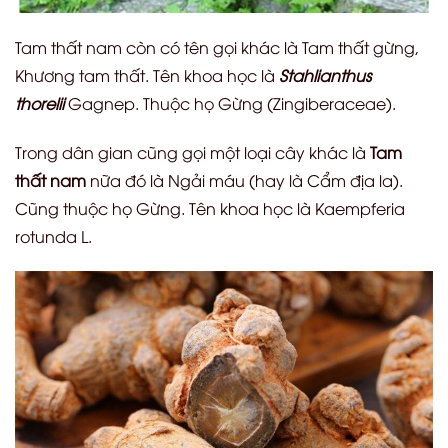
Tam thất nam còn có tên gọi khác là Tam thất gừng,
Khương tam thất. Tên khoa học là
Stahlianthus
thorelii
Gagnep. Thuộc họ Gừng (Zingiberaceae).
Trong dân gian cũng gọi một loại cây khác là
Tam
thất nam
nữa đó là Ngải máu (hay là Cẩm địa la).
Cũng thuộc họ Gừng. Tên khoa học là Kaempferia
rotunda L.