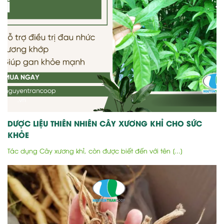
DƯỢC LIỆU THIÊN NHIÊN CÂY XƯƠNG KHỈ CHO SỨC
KHỎE
Tác dụng Cây xương khỉ, còn được biết đến với tên [...]