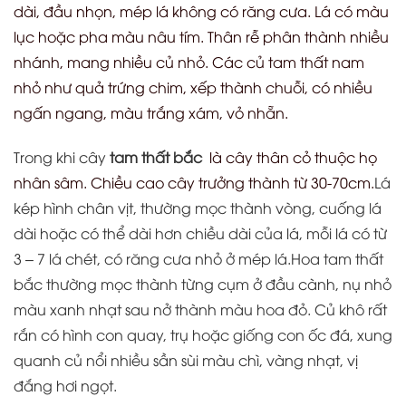
dài, đầu nhọn, mép lá không có răng cưa. Lá có màu
lục hoặc pha màu nâu tím. Thân rễ phân thành nhiều
nhánh, mang nhiều củ nhỏ. Các củ tam thất nam
nhỏ như quả trứng chim, xếp thành chuỗi, có nhiều
ngấn ngang, màu trắng xám, vỏ nhẵn.
Trong khi cây
tam thất bắc
là cây thân cỏ thuộc họ
nhân sâm. Chiều cao cây trưởng thành từ 30-70cm.
Lá
kép hình chân vịt, thường mọc thành vòng, cuống lá
dài hoặc có thể dài hơn chiều dài của lá, mỗi lá có từ
3 – 7 lá chét, có răng cưa nhỏ ở mép lá.Hoa tam thất
bắc thường mọc thành từng cụm ở đầu cành, nụ nhỏ
màu xanh nhạt sau nở thành màu hoa đỏ. Củ khô rất
rắn có hình con quay, trụ hoặc giống con ốc đá, xung
quanh củ nổi nhiều sần sùi màu chì, vàng nhạt, vị
đắng hơi ngọt.