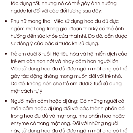
tác dụng tốt, nhưng nó có thể gây ảnh hưởng
ngược lại đối với các đối tượng sau đây:
Phụ nữ mang thai: Việc sử dụng hoa đu đủ đực
ngâm mật ong trong giai đoạn thai kỳ có thể ảnh
hưởng đến sức khỏe của thai nhi. Do đó, cần được
sự đồng ý của bác sĩ trước khi sử dụng.
Trẻ em dưới 3 tuổi: Hệ tiêu hóa và hệ miễn dịch của
trẻ em còn non nớt và nhạy cảm hơn người lớn.
Việc sử dụng hoa đu đủ đực ngâm mật ong có thể
gây tác động không mong muốn đối với trẻ nhỏ.
Do đó, không nên cho trẻ em dưới 3 tuổi sử dụng
một cách tự ý.
Người mẫn cảm hoặc dị ứng: Có những người có
mẫn cảm hoặc dị ứng đối với các thành phần có
trong hoa đu đủ và mật ong, như phấn hoa hoặc
enzyme có trong mật ong. Đối với những người
này, sử dụng hoa đu đủ đực ngâm mật ong có thể