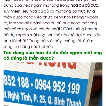
dụng của việc ngâm mật ong trong
hoa đu đủ đực
.
Tuy nhiên, liệu hoa đu đủ và mật ong có thực sự là
thần dược trong việc chữa bệnh hay không? Ngoài
ra, làm sao để ngâm hoa đu đủ đực trong mật ong
một cách ngon và chuẩn nhất?
Cách uống hoa đu
đủ đực
ngâm mật ong như thế nào để đạt được hiệu
quả tốt nhất? Trong bài viết này, chúng tôi sẽ làm
sáng tỏ những câu hỏi trên.
Tác dụng của hoa đu đủ đực ngâm mật ong
có đúng là thần dược?