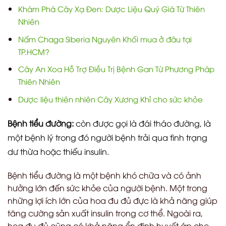
Khám Phá Cây Xạ Đen: Dược Liệu Quý Giá Từ Thiên
Nhiên
Nấm Chaga Siberia Nguyên Khối mua ở đâu tại
TP.HCM?
Cây An Xoa Hỗ Trợ Điều Trị Bệnh Gan Từ Phương Pháp
Thiên Nhiên
Dược liệu thiên nhiên Cây Xương Khỉ cho sức khỏe
Bệnh tiểu đường:
còn được gọi là đái tháo đường, là
một bệnh lý trong đó người bệnh trải qua tình trạng
dư thừa hoặc thiếu insulin.
Bệnh tiểu đường là một bệnh khó chữa và có ảnh
hưởng lớn đến sức khỏe của người bệnh. Một trong
những lợi ích lớn của hoa đu đủ đực là khả năng giúp
tăng cường sản xuất insulin trong cơ thể. Ngoài ra,
hoa đu đủ cũng có khả năng ổn định huyết áp cho