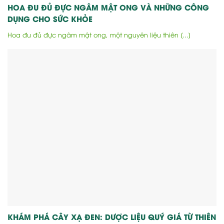
HOA ĐU ĐỦ ĐỰC NGÂM MẬT ONG VÀ NHỮNG CÔNG
DỤNG CHO SỨC KHỎE
Hoa đu đủ đực ngâm mật ong, một nguyên liệu thiên [...]
KHÁM PHÁ CÂY XẠ ĐEN: DƯỢC LIỆU QUÝ GIÁ TỪ THIÊN