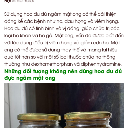
Bệnh hô hấp:
Sử dụng hoa đu đủ ngâm mật ong có thể cải thiện
đáng kể các bệnh như ho, đau họng và viêm họng.
Hoa đu đủ có tính bình và vị đắng, giúp chữa trị các
loại ho khan và ho gà. Mật ong, vốn đã được biết đến
với tác dụng điều trị viêm họng và giảm cơn ho. Mật
ong có thể được sử dụng thay thế và mang lại hiệu
quả tốt hơn so với một số loại thuốc chữa ho thông
thường như dextromethorphan và diphenhydramine.
Những đối tượng không nên dùng hoa đu đủ
đực ngâm mật ong