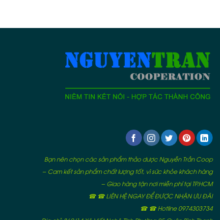
Bạn nên chọn các sản phẩm thảo dược Nguyễn Trần Coop
– Cam kết sản phẩm chất lượng tốt, vì sức khỏe khách hàng
– Giao hàng tận nơi miễn phí tại TP.HCM
☎ ☎ LIÊN HỆ NGAY ĐỂ ĐƯỢC NHẬN ƯU ĐÃI
☎ ☎ Hotline 0974303734