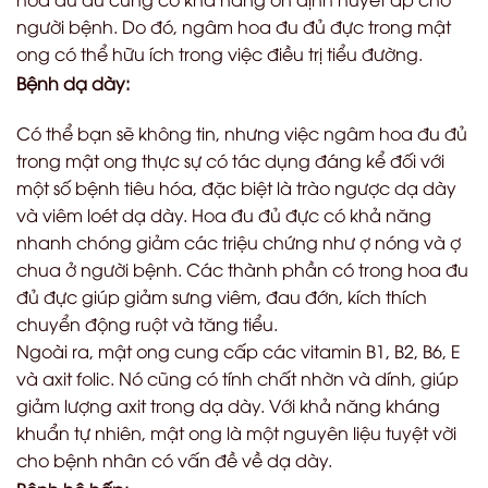
người bệnh. Do đó, ngâm hoa đu đủ đực trong mật
ong có thể hữu ích trong việc điều trị tiểu đường.
Bệnh dạ dày:
Có thể bạn sẽ không tin, nhưng việc ngâm hoa đu đủ
trong mật ong thực sự có tác dụng đáng kể đối với
một số bệnh tiêu hóa, đặc biệt là trào ngược dạ dày
và viêm loét dạ dày. Hoa đu đủ đực có khả năng
nhanh chóng giảm các triệu chứng như ợ nóng và ợ
chua ở người bệnh. Các thành phần có trong hoa đu
đủ đực giúp giảm sưng viêm, đau đớn, kích thích
chuyển động ruột và tăng tiểu.
Ngoài ra, mật ong cung cấp các vitamin B1, B2, B6, E
và axit folic. Nó cũng có tính chất nhờn và dính, giúp
giảm lượng axit trong dạ dày. Với khả năng kháng
khuẩn tự nhiên, mật ong là một nguyên liệu tuyệt vời
cho bệnh nhân có vấn đề về dạ dày.