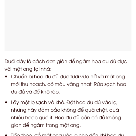
Dưới đây là cách đơn giản để ngâm hoa đu đủ đực
với mật ong tại nhà:
Chuẩn bị hoa đu đủ đực tươi vừa nở và mật ong
mới thu hoạch, có màu vàng nhạt. Rửa sạch hoa
đu đủ và để khô ráo.
Lấy một lọ sạch và khô. Đặt hoa đu đủ vào lọ,
nhưng hãy đảm bảo không để quá chặt, quá
nhiều hoặc quá ít. Hoa đu đủ cần có đủ không
gian để ngâm trong mật ong.
Tiếp theo, đổ mật ong vào lọ cho đến khi hoa đu